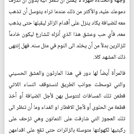
وجهه وانحناءة ظهره لا يمكن أن تنظر اليه بدون أن تذرف
دموعك عليه، والأكثر من ذلك عندما تراه يتوسل أن تذهب
معه للضيافة يكاد ينزل على أقدام الزائر ليقبلها حتى يذهب
معه، فأي حب وعشق هذا الذي أنزله للشارع ليكون خادماً
للزائرين بدلاً من أن يخلد الى النوم في مثل سنه. فهل إنتهى
ذلك المشهد كلا.
فالمرأة أيضاً لها دور في هذا المارثون والعشق الحسيني
والتي توسطت جوانب الطريق لتستوقف النساء اللاتي
قطعن تلك المسافات لتتوسل بهن لأجل الضيافة أو أخذ
قطعة من الحلوى أو لأجل الافطار او الغداء وما أن تنظر الى
تلك العجوز التي شارفت على الثمانون وهي تزحف على
ركبتيها لكهولتها متوسلة بالزائرات حتى تقع على اقدامهن