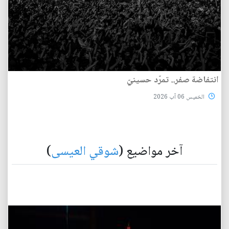
انتفاضة صفر.. تمرّد حسينيّ
الخميس 06 آب 2026
آخر مواضيع (
شوقي العيسى
)