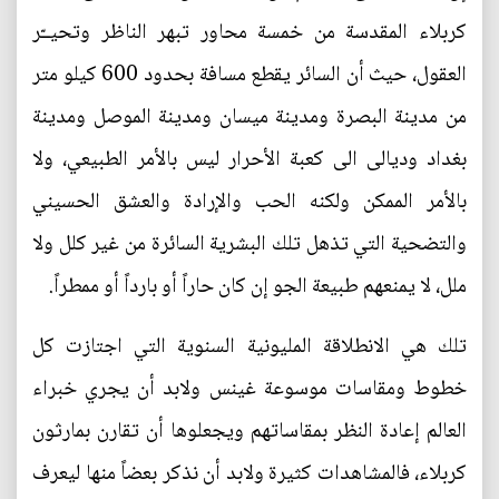
كربلاء المقدسة من خمسة محاور تبهر الناظر وتحيــّر
العقول، حيث أن السائر يقطع مسافة بحدود 600 كيلو متر
من مدينة البصرة ومدينة ميسان ومدينة الموصل ومدينة
بغداد وديالى الى كعبة الأحرار ليس بالأمر الطبيعي، ولا
بالأمر الممكن ولكنه الحب والإرادة والعشق الحسيني
والتضحية التي تذهل تلك البشرية السائرة من غير كلل ولا
ملل، لا يمنعهم طبيعة الجو إن كان حاراً أو بارداً أو ممطراً.
تلك هي الانطلاقة المليونية السنوية التي اجتازت كل
خطوط ومقاسات موسوعة غينس ولابد أن يجري خبراء
العالم إعادة النظر بمقاساتهم ويجعلوها أن تقارن بمارثون
كربلاء، فالمشاهدات كثيرة ولابد أن نذكر بعضاً منها ليعرف