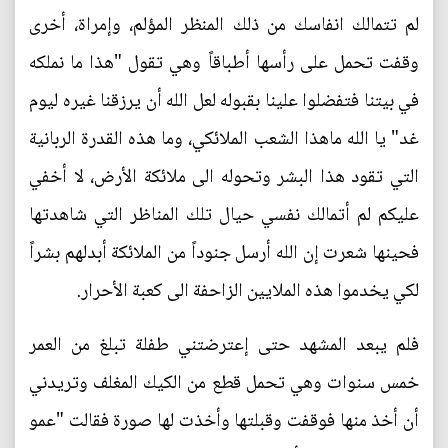
لم تتمالك انفاسك من ذلك المنظر المؤلم، وإمراة، أخرى
وقفت تحمل على رأسها أطباقاً وهي تقول "هذا ما نملكه
في بيتنا فتفضلوا علينا بقبوله لعل الله أن يرزقنا غيره ليوم
غد" يا الله ماهذا الشعب الملائكي، وما هذه القدرة الربانية
التي تقود هذا البشر وتحوله الى ملائكة الأرض، لا أخفي
عليكم لم أتمالك نفسي حيال تلك المناظر التي شاهدتها
فحينها شعرت إن الله أرسل جنوداً من الملائكة أبدلهم بشراً
لكي يخدموا هذه الملايين الزاحفة الى كعبة الأحرار.
فلم يبعد المشهد حتى إعترضتني طفلة تبلغ من العمر
خمس سنوات وهي تحمل قطع من الكيك المغلف وتريدني
أن أخذ منها فوقفت وقبلتها وأخذت لها صورة فقالت "عمو