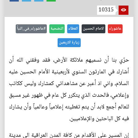
10315
عاشوراء
الامام الحسين
العطاء
التضحية
#عاشوراء_في_النبأ
زيارة الاربعين
حرّي بنا أن نسميهم ملائكة الأرض، فقد وفقني الله أن
أشارك في المارثون السنوي لأربعينية الأمام الحسين عليه
السلام، واني اذ أعبر عن مشاهداتي كمشارك وليس ككاتب
وإعلامي، فالحدث الذي يتكرر كل عام في ظهور غير مسبق
للعالم أجمع لابد أن يتم تغطيته إعلامياً وعالمياً وأن يشارك
فيه كل الباحثين والإعلاميين.
إن المسير على الأقدام من كافة المدن العراقية الى مدينة