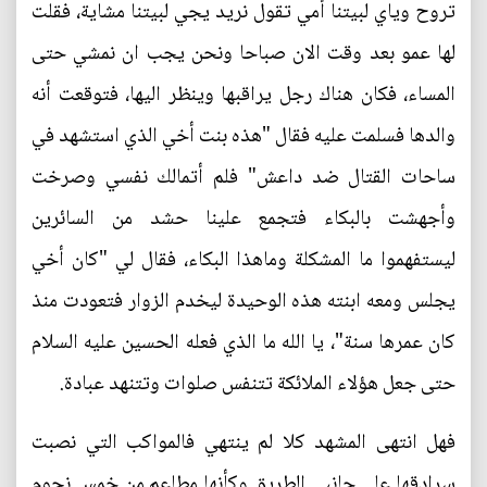
تروح وياي لبيتنا أمي تقول نريد يجي لبيتنا مشاية، فقلت
لها عمو بعد وقت الان صباحا ونحن يجب ان نمشي حتى
المساء، فكان هناك رجل يراقبها وينظر اليها، فتوقعت أنه
والدها فسلمت عليه فقال "هذه بنت أخي الذي استشهد في
ساحات القتال ضد داعش" فلم أتمالك نفسي وصرخت
وأجهشت بالبكاء فتجمع علينا حشد من السائرين
ليستفهموا ما المشكلة وماهذا البكاء، فقال لي "كان أخي
يجلس ومعه ابنته هذه الوحيدة ليخدم الزوار فتعودت منذ
كان عمرها سنة"، يا الله ما الذي فعله الحسين عليه السلام
حتى جعل هؤلاء الملائكة تتنفس صلوات وتتنهد عبادة.
فهل انتهى المشهد كلا لم ينتهي فالمواكب التي نصبت
سرادقها على جانبي الطريق وكأنها مطاعم من خمس نجوم