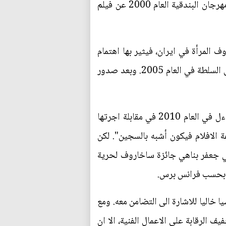
في العام 2003. وحاز جائزة الفهد الذهبي في العام 1997 عن فيلم "المرآة" وجائزة الاسد الذهبي في مهرجان البندقية العام 2000 عن فيلم
 المرأة في ايران، فيثير بها اهتمام
الخارج وسخط السلطات في الداخل التي يتهمها بتشديد الرقابة على السينما منذ وصول احمدي نجاد الى السلطة في العام 2005. وبعد صدور
وقال اثناء محاكمته "ان محاكمتنا هي محاكمة للسينما الملتزمة والانسانية والاجتماعية في ايران". وتساءل في العام 2010 في مقابلة اجرتها
ة الافلام فيكون أشبه بالسجين". لكن
ى ما يجري". وفي العام 2012، منح الاتحاد الاوروبي جعفر بناهي جائزة ساخاروف لحرية
. بحسب فرانس برس.
 خاليا للاشارة الى التضامن معه. ومع
الذي وصل الى الرئاسة في انتخابات العام 2013 يرفع شعار تخفيف الرقابة على الاعمال الفنية، الا ان