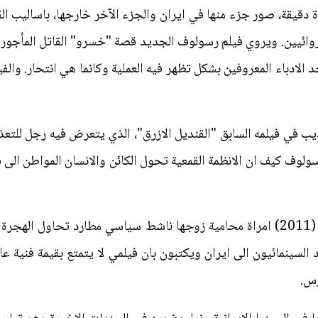
قيقة، صور جزء منها في ايران والجزء الآخر خارجها، باساليب الق
لروائيين. ويروي فيلم رسولوف الجديد قصة "خسرو" القاتل المأجو
الادباء المعروفين بشكل تظهر فيه العملية وكانما هي انتحار. وال
في فيلمه السابق "القنديل الازرق"، الذي يتعرض فيه رجل للتعذيب
ولوف كيف ان الانظمة القمعية تحول الكائن والانسان المواطن الى
وكان رسولوف صور في فيلم "وداعا" (2011) امراة محامية زوجها ناشط سياسي مطارد ت
لسينمائيون الى ايران ويكتبون بان فيلمي لا يتمتع بقيمة فنية عال
رس.