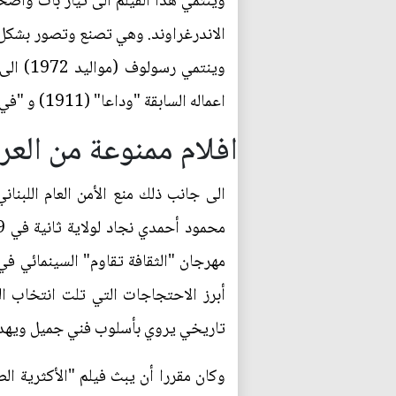
وينتمي هذا الفيلم الى تيار بات واضحا
الاندرغراوند. وهي تصنع وتصور بشكل
وينتمي
اعماله السابقة "وداعا" (1911) و "في ميدوز الابيض" (2009) و "رئيس ريح" (2008) و"جزيرة اهاني"(2005) و "غاغومون" (2002).
افلام ممنوعة من الع
الى جانب ذلك منع الأمن العام اللبن
مهرجان "الثقافة تقاوم" السينمائي في
تاريخي يروي بأسلوب فني جميل ويهدف 
وكان مقررا أن يبث فيلم "الأكثرية ال