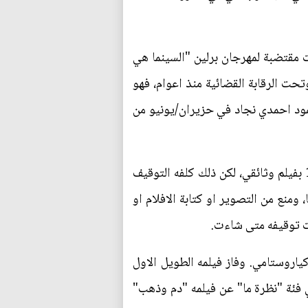
مقتضبة لمهرجان برلين "السينما هي
ت الرقابة القضائية منذ اعوام، فهو
مود احمدي نجاد في حزيران/يونيو من
واراد المخرج ان يوثق هذه المرحلة التي لم يسبق لها مثيل في بلده منذ الثورة الاسلامية في العام 1979 بفيلم وثائقي، لكن ذلك كلفه التوقيف
م 2011 حكم عليه بالسجن عشرين عاما، ومنع من التصوير او كتابة الافلام او
ات توقيفه متى شاءت.
انب عباس كياروستامي. وفاز فيلمه الطويل الاول
، وفاز ايضا بجائزة لجنة التحكيم في فئة "نظرة ما" عن فيلمه "دم وذهب"