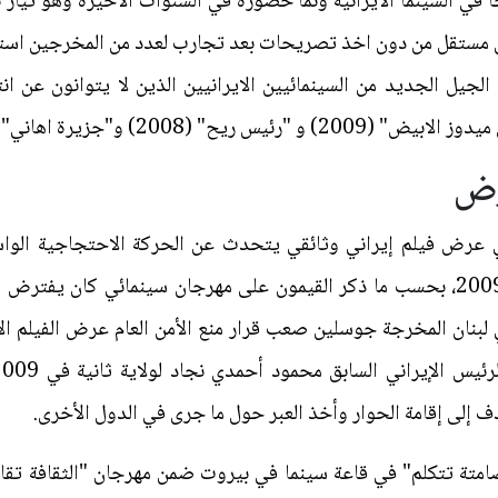
 في السينما الايرانية ونما حضوره في السنوات الاخيرة وهو تيار 
 مستقل من دون اخذ تصريحات بعد تجارب لعدد من المخرجين استح
 رسولوف (مواليد 1972) الى الجيل الجديد من السينمائيين الايرانيين الذين لا يتوا
رض
اني عرض فيلم إيراني وثائقي يتحدث عن الحركة الاحتجاجية الوا
محمود أحمدي نجاد لولاية ثانية في 2009، بحسب ما ذكر القيمون على مهرجان سينما
 لبنان المخرجة جوسلين صعب قرار منع الأمن العام عرض الفيلم الإي
إلى إقامة الحوار وأخذ العبر حول ما جرى في الدول الأخرى.
صامتة تتكلم" في قاعة سينما في بيروت ضمن مهرجان "الثقافة تقاوم