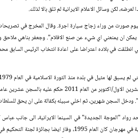
عرضه، لكن وسائل الاعلام الايرانية لم تلق بالا لذلك.
وم صورت من وراء زجاج سيارة اجرة. وقال المخرج في تصريحات 
مكن ان يمنعني اي شيء عن صنع الافلام". وجعفر بناهي ملاحق وتح
 انطلقت في بلاده اعتراضا على اعادة انتخاب الرئيس السابق مح
في اذار/مارس من العام 2010. وفي تشرين الاول/اكتوبر من العا
ام". ودخل السجن شهرين، ثم اخلي سبيله بكفالة على ان يحق للسلط
ي البالغ من العمر 54 عاما احد رواد "الموجة الجديدة" في السينما الايرانية، الى ج
"الكرة البيضاء" بجائزة الكاميرا الذهبية في مهرجان كان العام 1995