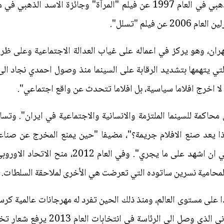
 فيلم "تسلل".
ران، وهو يركز في اعماله على غياب العدالة الاجتماعية وعلى ظروف
لا اخرج افلاما سياسية، بل افلاما تتحدث عن واقع اجتماعي".
اذا يعد صنع الافلام جريمة؟"، مضيفا "حين يمنع المخرج عن صناع
بناهي يرفض مغادرة بلده، ويقول "علي ان اشهد عل
 المحامية نسرين ساتوده التي تعرضت هي الأخرى لملاحقة السلطات
 على مستوى العالم، ومنذ ذلك الحين تفرد له مهرجانات عالمية كرسيا
ان الرئيس الايراني الحالي حسن روحاني 