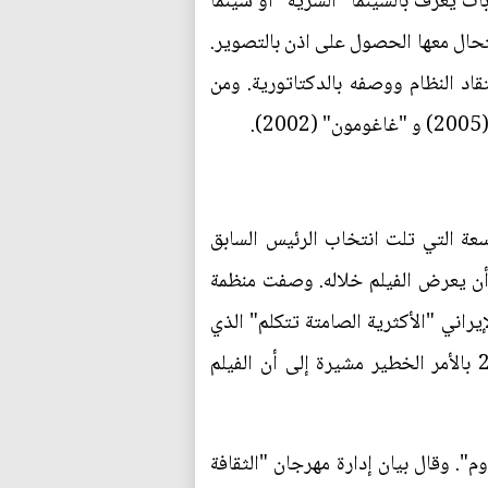
بات يعرف بالسينما "السرية" او سينما
ال معها الحصول على اذن بالتصوير.
نون عن انتقاد النظام ووصفه بالدكتاتورية. ومن
سعة التي تلت انتخاب الرئيس السابق
ئي كان يفترض أن يعرض الفيلم خلاله. وصفت منظمة
راني "الأكثرية الصامتة تتكلم" الذي
أبرز الاحتجاجات التي تلت انتخاب الرئيس الإيراني السابق محمود أحمدي نجاد لولاية ثانية في 2009 بالأمر الخطير مشيرة إلى أن الفيلم
". وقال بيان إدارة مهرجان "الثقافة