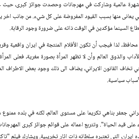
 شهرة عالمية وشاركت في مهرجانات وحصدت جوائز كبرى، حيث ع
لتي يعانى منها بسبب القيود المفروضة على كل شيء. من جانب اخر ي
ع السينما مؤكدين في الوقت ذاته على ضرورة وجود الرقابة.
حافظ، لذا فيجب أن تكون الأفلام المنتجة في ايران واقعية وقر
لآداب والذوق العالم وأن لا تظهر المرأة بصورة مغرية، فعلى المرأة 
لتي تخاف القانون الايراني، يضاف الى ذلك وجود بعض الاطراف ال
لأسباب سياسية.
اني جعفر بناهي تكريما على مستوى العالم، لكنه في بلده ممنوع 
لى قيد الحياة". وتتربع اعماله على قوائم جوائز كبرى المهرجانات
 ايران، التي تعتبره سلطاته ذات اثار تخريبية. ويشارك فيلم "تا