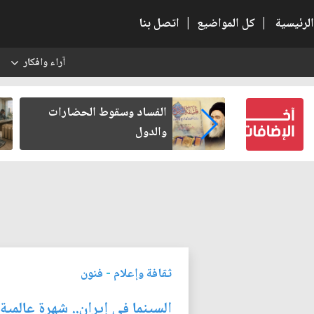
الرئيسية
|
كل المواضيع
|
اتصل بنا
آراء وافكار
س
بعين كتب لنفسه
الفساد وسقوط الحضارات
والدول
ثقافة وإعلام
-
فنون
السينما في إيران.. شهرة عالمية