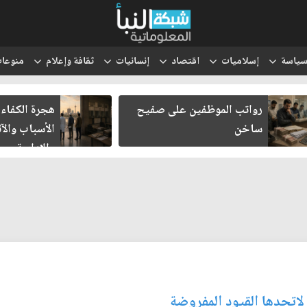
ياسة
إسلاميات
اقتصاد
إنسانيات
ثقافة وإعلام
منوعا
رواتب الموظفين على صفيح
هجرة الكفاءا
ساخن
الأسباب والآث
والإدارية
 لاتحدها القيود المفروضة