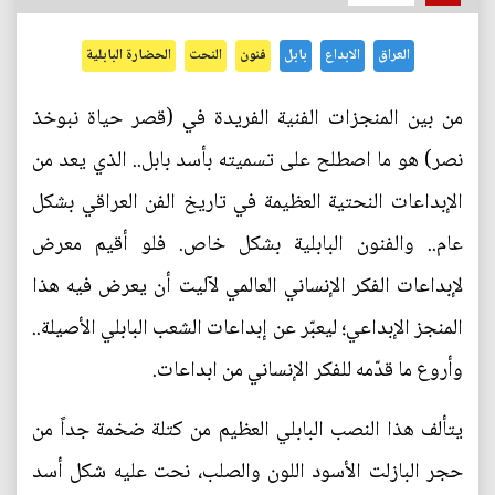
العراق
الابداع
بابل
فنون
النحت
الحضارة البابلية
من بين المنجزات الفنية الفريدة في (قصر حياة نبوخذ
نصر) هو ما اصطلح على تسميته بأسد بابل.. الذي يعد من
الإبداعات النحتية العظيمة في تاريخ الفن العراقي بشكل
عام.. والفنون البابلية بشكل خاص. فلو أقيم معرض
لإبداعات الفكر الإنساني العالمي لآليت أن يعرض فيه هذا
المنجز الإبداعي؛ ليعبّر عن إبداعات الشعب البابلي الأصيلة..
وأروع ما قدّمه للفكر الإنساني من ابداعات.
يتألف هذا النصب البابلي العظيم من كتلة ضخمة جداً من
حجر البازلت الأسود اللون والصلب، نحت عليه شكل أسد