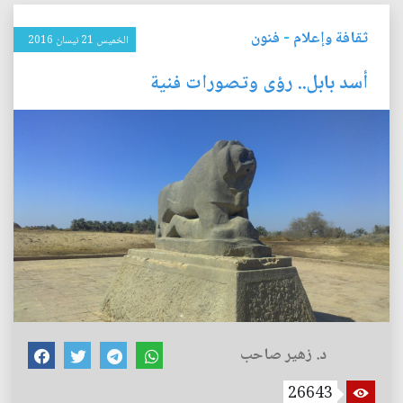
ثقافة وإعلام
-
فنون
الخميس 21 نيسان 2016
أسد بابل.. رؤى وتصورات فنية
د. زهير صاحب
26643