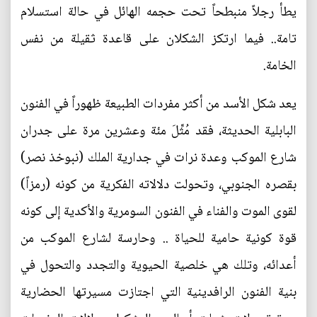
يطأ رجلاً منبطحاً تحت حجمه الهائل في حالة استسلام
تامة.. فيما ارتكز الشكلان على قاعدة ثقيلة من نفس
الخامة.
يعد شكل الأسد من أكثر مفردات الطبيعة ظهوراً في الفنون
البابلية الحديثة، فقد مُثِّلَ مئة وعشرين مرة على جدران
شارع الموكب وعدة نرات في جدارية الملك (نبوخذ نصر)
بقصره الجنوبي، وتحولت دلالاته الفكرية من كونه (رمزاً)
لقوى الموت والفناء في الفنون السومرية والأكدية إلى كونه
قوة كونية حامية للحياة .. وحارسة لشارع الموكب من
أعدائه، وتلك هي خلصية الحيوية والتجدد والتحول في
بنية الفنون الرافدينية التي اجتازت مسيرتها الحضارية