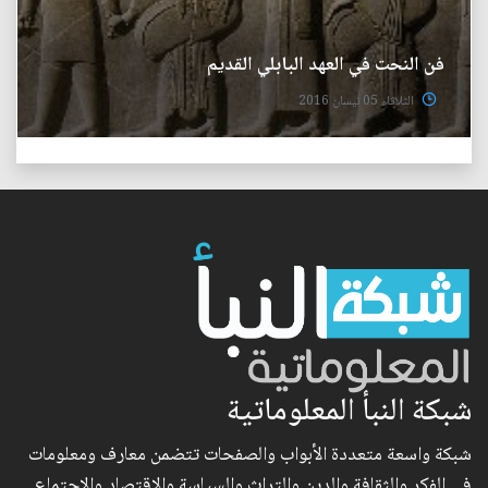
فن النحت في العهد البابلي القديم
الثلاثاء 05 نيسان 2016
شبكة النبأ المعلوماتية
شبكة واسعة متعددة الأبواب والصفحات تتضمن معارف ومعلومات
في الفكر والثقافة والدين والتراث والسياسة والاقتصاد والاجتماع