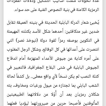
عدة تحولات شملت أساليب التشكيل ودلالات المفردات
الرمزية الكامنة في بنية النصوص الفنية على حد سواء.
يُخبئ شعار الدرلة البابلية الحديثة في بنيته العميقة تقابل
ضدين غير متكافئين: أحدهما شكل الأسد بكتلته المهيمنة
في التكوين بوصفه رمزاً لقوة دولة (نبوخذ نصر) التي
انتصرت على أعدائها في كل الوقائع، وشكل الرجل المغلوب
على أمره كناية عن جيوش الأعداء المنهزمة أمام اندفاع
الجيوش البابلية في شتى البقاع الجغرافية، فالتعبير في
كتلة النصب لم يكن نسخاً لأي واقع معطى.. بل كشفاً لحالة
الشعب البابلي بما تجتازه من ميول ورغبات ومخاوف، بثه
شكلان رمزيان بعد أن أُوّلا من دلالاتهما الطبيعيتين
المألوفتين فأصبحا حرين من صيرورتهما ليؤديا فعلهما