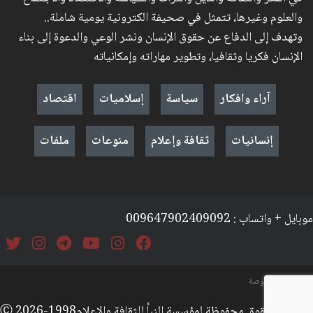
والعلوم وغيرها، تتمثل في صحيفة الكترونية يومية شاملة..
وتهدف إلى الدفاع عن حقوق الإنسان ونشر الوعي والدعوة إلى بناء
الإنسان فكريا وثقافيا، وتطوير مهاراته وإمكانياته
آراء وافكار
سياسة
إسلاميات
اقتصاد
إنسانيات
ثقافة وإعلام
منوعات
ملفات
موبايل + واتساب : 009647902409092
السياسة والخصوصة
جميع الحقوق محفوظة لمؤسسة النبأ للثقافة والإعلامⒸ 2026-1998