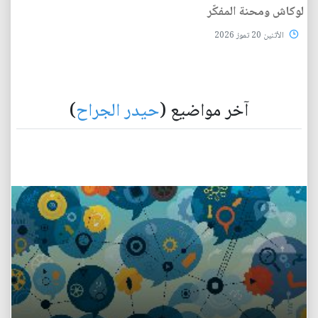
لوكاش ومحنة المفكّر
الأثنين 20 تموز 2026
آخر مواضيع (
حيدر الجراح
)