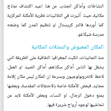
النشاطات وأماكن الجذب. من هنا اعيد اكتشاف نماذج
مكانية، حيث أثيرت في الثلاثينات نظرية الأمكنة المركزية
كما أوردها فالتر كريستال او تنظيم المدن كما وضعته
مدرسة شيكاغو.
المكان المعيوش والتمثلات المكانية
منذ الثمانينات، انكبت الجغرافيا الثقافية على الطريقة التي
يشغل بها الناس أماكن سكناهم، أماكن الصيد او العمل.
لاحظ الانثروبولوجيون وبسرعة ان المكان ليس مكان إقامة
محايد. فبعض الأمكنة خاصة بالاحتفالات المقدسة، وبعضها
يمنع دخول الرجال، او النساء، وبعض الأمكنة لابد من
تحاشيها لوجود أرواح شريرة فيها.