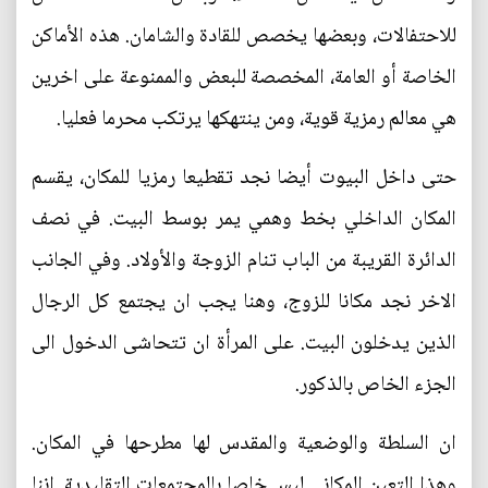
للاحتفالات، وبعضها يخصص للقادة والشامان. هذه الأماكن
الخاصة أو العامة، المخصصة للبعض والممنوعة على اخرين
هي معالم رمزية قوية، ومن ينتهكها يرتكب محرما فعليا.
حتى داخل البيوت أيضا نجد تقطيعا رمزيا للمكان، يقسم
المكان الداخلي بخط وهمي يمر بوسط البيت. في نصف
الدائرة القريبة من الباب تنام الزوجة والأولاد. وفي الجانب
الاخر نجد مكانا للزوج، وهنا يجب ان يجتمع كل الرجال
الذين يدخلون البيت. على المرأة ان تتحاشى الدخول الى
الجزء الخاص بالذكور.
ان السلطة والوضعية والمقدس لها مطرحها في المكان.
وهذا التعين المكاني ليس خاصا بالمجتمعات التقليدية. اننا