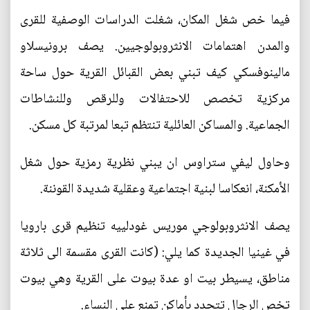
فيما خص شغل المكان، شغلت الدراسات الوصفية للقرى
والمدن اهتمامات الانثروبولوجيين. يصف برونيسلاو
مالينوفسكي كيف تبني بعض القبائل القرية حول ساحة
مركزية تخصص للاحتفالات وللرقص وللنشاطات
الجماعية. والمساكن العائلية تنتظم تبعا لمرتبة كل مسكن.
وحاول ليفي ستراوس ان يبني نظرية رمزية حول شغل
الأمكنة، انعكاسا لبنية اجتماعية وعقلية شديدة القوننة.
يصف الانثروبولوجي موريس غودلييه تنظيم قرى بارويا
في غينيا الجديدة كما يلي: (كانت القرى مقسمة الى ثلاثة
مناطق، يسيطر بيت او عدة بيوت على القرية وهي بيوت
تخص الرجال تتحدد بأماكن تمنع على النساء.