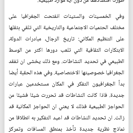
طورتا اقتصادهما من دون اية موارد طبيعية.
وفي الخمسينات والستينات انفتحت الجغرافيا على
مختلف الحتميات الاجتماعية والتاريخية التي تلقي بثقلها
على التنظيم المكاني: تاريخ الرجال، مبادرات الدولة،
الابتكارات الثقافية التي تلعب دورها اكثر من الوسط
الطبيعي في تحديد النشاطات. ومع ذلك يخشى ان تفقد
الجغرافيا خصوصيتها الاختصاصية. وفي هذه الحقبة أيضا
بدأ الجغرافيون التفكر في المكان مستخدمين عبارات
جديدة. فاذا كانت النشاطات قد تحررت شيئا فشيئا من
الحواجز الطبيعية فذلك لا يعني ان الحواجز المكانية قد
زالت. ان تحديد النشاطات قد اعيد التفكير به انطلاقا من
نماذج نظرية جديدة تأخذ بمنطق المسافات وتمركز