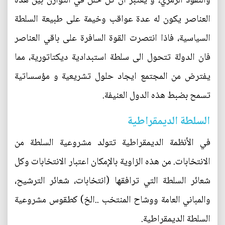
والنفوذ الرمزي، و يعتبر ان كل خلل في التوازن بين هذه
العناصر يكون له عدة عواقب وخيمة على طبيعة السلطة
السياسية، فاذا انتصرت القوة السافرة على باقي العناصر
فان الدولة تتحول الى سلطة استبدادية ديكتاتورية، مما
يفترض من المجتمع ايجاد حلول تشريعية و مؤسساتية
تسمح بضبط هذه الدول العنيفة.
السلطة الديمقراطية
في الأنظمة الديمقراطية تتولد مشروعية السلطة من
الانتخابات. من هذه الزاوية بالإمكان اعتبار الانتخابات وكل
شعائر السلطة التي ترافقها (انتخابات، شعائر الترشيح،
والمباني العامة ووشاح المنتخب ..الخ) كطقوس مشروعية
السلطة الديمقراطية.