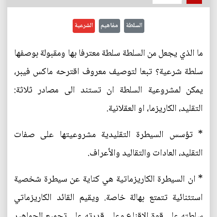
السلطة
مفاهيم
الشرعية
ما الذي يجعل من السلطة سلطة معترفا بها ومقبولة بوصفها
سلطة شرعية؟ تبعا لتوصيف معروف اقترحه ماكس فيبر،
يمكن لمشروعية السلطة ان تستند الى مصادر ثلاثة:
التقليد، الكاريزما، او العقلانية.
* تؤسس السيطرة التقليدية مشروعيتها على صفات
التقليد، العادات والتقاليد والأعراف.
* ان السيطرة الكاريزماتية هي كناية عن سيطرة شخصية
استثنائية تتمتع بهالة خاصة. ويقيم القائد الكاريزماتي
سلطته على قوة الاقناع وعلى قدرته على تجميع الجماهير