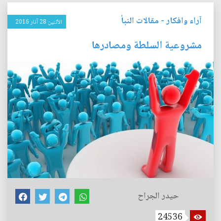
آراء وافكار
-
مقالات النبأ
الأثنين 28 آذار 2016
مشروعية السلطة ومصادرها
حيدر الجراح
24536