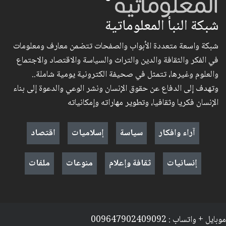
شبكة النبأ المعلوماتية
شبكة واسعة متعددة الأبواب والصفحات تتضمن معارف ومعلومات
في الفكر والثقافة والدين والتراث والسياسة والاقتصاد والاجتماع
والعلوم وغيرها، تتمثل في صحيفة الكترونية يومية شاملة..
وتهدف إلى الدفاع عن حقوق الإنسان ونشر الوعي والدعوة إلى بناء
الإنسان فكريا وثقافيا، وتطوير مهاراته وإمكانياته
آراء وافكار
سياسة
إسلاميات
اقتصاد
إنسانيات
ثقافة وإعلام
منوعات
ملفات
موبايل + واتساب : 009647902409092