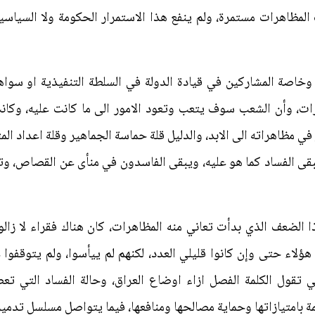
المظاهرات مستمرة، ولم ينفع هذا الاستمرار الحكومة ولا السياس
وخاصة المشاركين في قيادة الدولة في السلطة التنفيذية او سواه
اهرات، وأن الشعب سوف يتعب وتعود الامور الى ما كانت عليه، و
 مظاهراته الى الابد، والدليل قلة حماسة الجماهير وقلة اعداد المت
قى الفساد كما هو عليه، ويبقى الفاسدون في منأى عن القصاص، وت
لضعف الذي بدأت تعاني منه المظاهرات، كان هناك فقراء لا زالوا
لاء حتى وإن كانوا قليلي العدد، لكنهم لم ييأسوا، ولم يتوقفوا عن
ي تقول الكلمة الفصل ازاء اوضاع العراق، وحالة الفساد التي تع
ة بامتيازاتها وحماية مصالحها ومنافعها، فيما يتواصل مسلسل تدمير