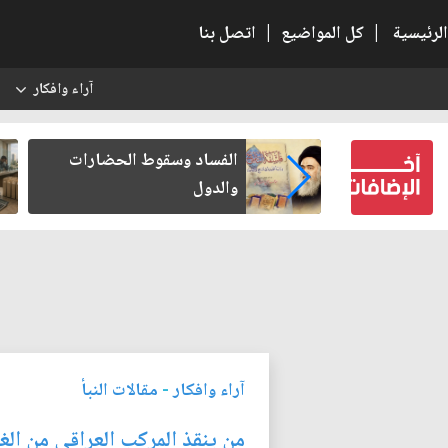
الرئيسية
|
كل المواضيع
|
اتصل بنا
آراء وافكار
س
بعين كتب لنفسه
الفساد وسقوط الحضارات
والدول
آراء وافكار
-
مقالات النبأ
من ينقذ المركب العراقي من الغ