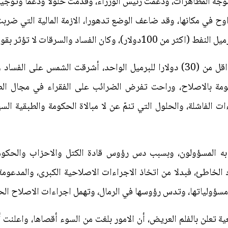
وجة المظاهرات، ودعمت رئيس الوزراء، وقدمت حلولا ودعما وتوجيها
وح في مكانها، وقد ضاعف الوضع تدهورا، الازمة المالية التي ضربت 
سرقات لا تؤثر بقوة على الرواتب واداء الحكومة.
ولكن بعد ان هبطت اسعار النفط الى اقل من (30) دولارا للبرميل الواحد، أشرقت
ومة بالاصلاح، وراحت تفرض الضرائب على الفقراء في مجال الصح
ت الفاشلة، والحلول التي تنمّ عن لا مبالاة الحكومة والطبقية ال
به المسؤولون، وبسبب دس رؤوس قادة الكتل والاحزاب والحكومة
 الخاطئ، فبدلا من اتخاذ الاجراءات الاصلاحية الكبرى، والمدعو
مسؤولياتها، وتدس رؤوسها في الرمال، وتهمل اجراءات الاصلاح الحق
ية تعلن بالفلم العريض، أن الامور بلغت من السوء أقصاها، واعلنت أ