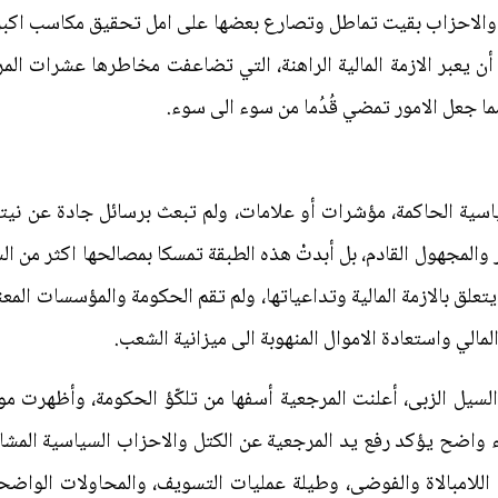
تل والاحزاب بقيت تماطل وتصارع بعضها على امل تحقيق مكاسب اكب
 يعبر الازمة المالية الراهنة، التي تضاعفت مخاطرها عشرات المر
ما جعل الامور تمضي قُدُما من سوء الى سوء.
سية الحاكمة، مؤشرات أو علامات، ولم تبعث برسائل جادة عن نيتها
 والمجهول القادم، بل أبدتْ هذه الطبقة تمسكا بمصالحها اكثر من ا
تعلق بالازمة المالية وتداعياتها، ولم تقم الحكومة والمؤسسات المعني
الي واستعادة الاموال المنهوبة الى ميزانية الشعب.
السيل الزبى، أعلنت المرجعية أسفها من تلكّؤ الحكومة، وأظهرت م
 واضح يؤكد رفع يد المرجعية عن الكتل والاحزاب السياسية المشارك
اللامبالاة والفوضى، وطيلة عمليات التسويف، والمحاولات الواضح