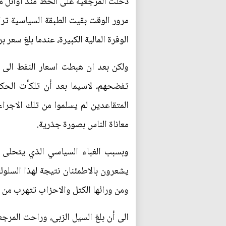
دخلت المرجعية على الخط منذ أوائل م
مرور الوقت بقيت الطبقة السياسية ترا
الوفرة المالية الكبيرة، عندما بلغ سعر برميل النفط (اكثر من 100دولار)، وكان الفساد وال
تفضحهم، لاسيما بعد أن تلكأت الحك
المتقاعدين لم يسلموا من تلك الاجراءا
معاناة الناس بصورة جذرية.
وبسبب الغباء السياسي الذي يتحلى 
يشعرون بالاطمئنان نتيجة لهذا السلوك
ومن ورائها الكتل والاحزاب تتهرب من 
الى أن بلغ السيل الزبى، وراحت المرجع