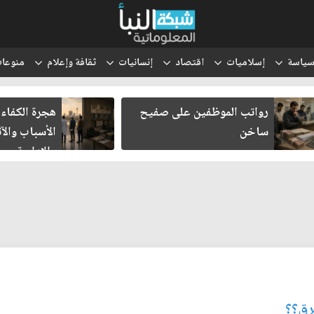
ياسة
إسلاميات
اقتصاد
إنسانيات
ثقافة وإعلام
منوعا
رواتب الموظفين على صفيح
هجرة الكفاءا
ساخن
الأسباب والآث
والإدارية
رق؟؟