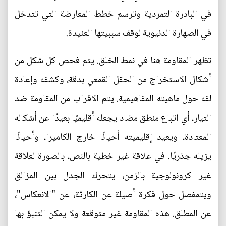
في البادرة التمردية وترسم خطط المعارضة التي تتدخل
في الصهارة الدنيوية لوقف سببيتها العنيدة.
تظهر المقاومة هنا في نمط الخلق. يتم فحص كل شكل من
أشكال الاستخراج من الحقل القمعي بدقة، وكشفه وإعادة
لفه حول ماهيته المفاهيمية. يتم الاقراب من المقاومة ضد
التيار، أي اتباع منطق مضاد يجعله أقليميًا بعيدًا عن أشكاله
المعتادة، ويعيد إقليميته أحيانًا خارج الكاميرا، وأحيانًا
يزيله جذريًا. في علاقة غير خطية بالنص، بالصورة لعلاقة
غير كرونولوجية بالزمن، يتحرك الجدل بين المزالق
ويتمفصل حول فكرة أصيلة عن الكارثة، عن "الانعكاس"،
عن المطلق. هذه المقاومة غير متوقعة ولا يمكن التنبؤ بها