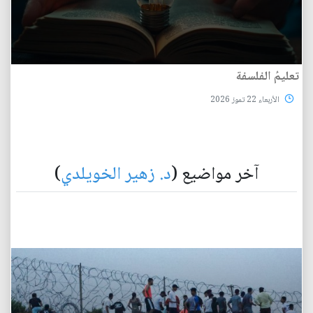
تعليمُ الفلسفة
الأربعاء 22 تموز 2026
آخر مواضيع (
د. زهير الخويلدي
)