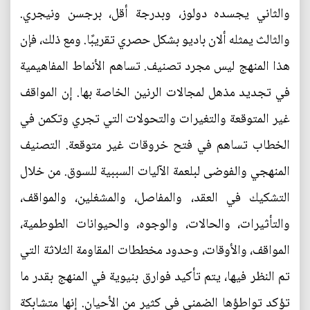
والثاني يجسده دولوز، وبدرجة أقل، برجسن ونيجري.
والثالث يمثله ألان باديو بشكل حصري تقريبًا. ومع ذلك، فإن
هذا المنهج ليس مجرد تصنيف. تساهم الأنماط المفاهيمية
في تجديد مذهل لمجالات الرنين الخاصة بها. إن المواقف
غير المتوقعة والتغيرات والتحولات التي تجري وتكمن في
الخطاب تساهم في فتح خروقات غير متوقعة. التصنيف
المنهجي والفوضى لبلعمة الآليات السببية للسوق. من خلال
التشكيك في العقد، والمفاصل، والمشغلين، والمواقف،
والتأثيرات، والحالات، والوجوه، والحيوانات الطوطمية،
المواقف، والأوقات، وحدود مخططات المقاومة الثلاثة التي
تم النظر فيها، يتم تأكيد فوارق بنيوية في المنهج بقدر ما
تؤكد تواطؤها الضمني في كثير من الأحيان. إنها متشابكة