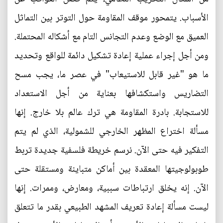
الأسباب. يتمحور موقف المقاومة حول التوتر بين التماثل
العميق مع الوضع وعدم التجانس التام مع أشكاله المحتملة.
ومن أجل إجراء عملية إعادة تشكيل دائمة للواقع وتحديد
ما هو "غير قابل للاستيعاب" في عصر ما، يجب مسح
التضاريس واستكشافها بعناية من أجل الاستعداد
للاستجابة. بادرة المقاومة هي ترك عالم بلا خارج. إنها
مسألة اختراع المظهر الخارجي للشمولية، الذي لم يتم
التفكير فيه حتى الآن. نرسم خريطة فلسفية جديدة تربط
طوبولوجيتها المعقدة بين أماكن متباينة ومستقلة حتى
الآن. إنه يخلق ارتباطات سببية، ومعارض، وممرات. إنها
ليست مسألة إعادة تعريف المشهد الطبيعي بقدر ما تتعلق