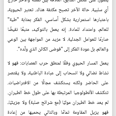
يصور، على عكس السابق، العلاقة بين نفسه والآخر خارج
أي سلبية. حالة الآخر تصبح مكثفة هناك. تعتبر الحيوية،
باعتبارها استمرارية بشكل أساسي، الفكر بمثابة "طية"
للعالم، وامتداد للمادة. إنه يعمل بالتوكيد، متبعًا نقيضًا
صارمًا للعوامل الجدلية. لا مزيد من المواجهة بين الوعي
والعالم، بل عودة الفكر إلى "فوضى الكائن الذي ولّده".
يعمل المسار الحيوي وفقًا لمنطق حرب العصابات: فهو لا
نشاط نضالي ولا انسحاب إلى عبادة الباطنية، ولا يقتصر
على الحاضر ولكنه يستكشف مجالًا من الافتراضيات.
تتكشف الأنطولوجيا المرتبطة بها على طول خط الطيران.
لم يعد خط الطيران موليًا (مع شرائح صلبة) ولا جزيئيًا،
فهو يزيل المقاومة تمامًا وبالتالي يحميها من إعادة