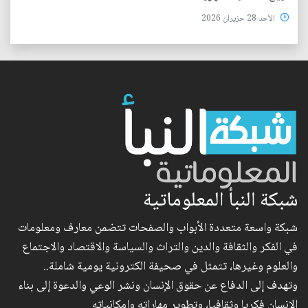
الأحد 28 حزيران 2026
شبكة النبأ المعلوماتية
شبكة واسعة متعددة الأبواب والصفحات تتضمن معارف ومعلومات
في الفكر والثقافة والدين والتراث والسياسة والاقتصاد والاجتماع
والعلوم وغيرها، تتمثل في صحيفة الكترونية يومية شاملة..
وتهدف إلى الدفاع عن حقوق الإنسان ونشر الوعي والدعوة إلى بناء
الإنسان فكريا وثقافيا، وتطوير مهاراته وإمكانياته