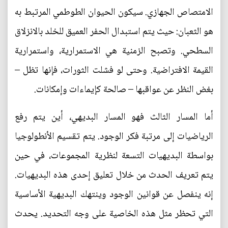
الامتصاص الجهازي. سيكون الحيوان الطوطمي المرتبط به
هو الثعبان: حيث يتم استبدال الحفر العميق للخلد بالانزلاق
السطحي. وتصبح الزمنية هي الاستمرارية، واستمرارية
القيمة الافتراضية. وحتى لو فشلت الثورات، فإنها تظل –
بغض النظر عن عواقبها – صالحة كإيماءات وإمكانات.
أما المسار الثالث فهو المسار البديهي، أين يتم رفع
الرياضيات إلى مرتبة فكر الوجود. يتم تقسيم الأنطولوجيا
بواسطة البديهيات التسعة لنظرية المجموعات، في حين
يتم تعريف الحدث من خلال تعليق إحدى هذه البديهيات.
إنه ينفصل عن قوانين الوجود وينتهك البديهية الأساسية
التي تحظر مثل هذه الخاصية على وجه التحديد. يحدث