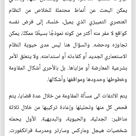
يمكن البحث عن أنماط محتملة للخلاص من النظام
العنصري التمييزي الذي يميل، خلسة، إلى فرض نفسه
كواقع لا مفر منه أكثر من كونه نموذجًا بسيطًا ممكنًا، يمكن
تجاوزه ودحضه. والسؤال هنا ليس مدى حيوية النظام
الاستعماري الجديد أو كفاءته أو استدامته. ولا يتعلق الأمر
بشرعية المعارضة أو مزاياها. بل بالأحرى أشكال المقاومة
وخطوطها وحدودها ومواقفها وأشكالها.
يتم الالتفات الى مسألة المقاومة من خلال عدة قضايا، يتم
فحص كل منها وتحليلها وإعادة تركيبها من خلال ثلاثة
مناظير: الجدلية، والحيوية، والبديهية. الأول يحمله
شخصيات هيجل وماركس وسارتر ومدرسة فرانكفورت.