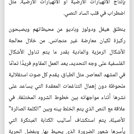
بإنتاج الانهيارات الأرضية أو الانهيارات الأرضية. مثل
اضطراب في قلب الساد النصي.
ينطلق هيغل ودولوز وباديو من محيطاتهم ويصبحون
ركيزة لكيان معارضة غير متجانس. من خلال معالجة
الأشكال الرمزية والمادية بقدر ما يتم تناول الأشكال
الفلسفية على وجه التحديد، يعد العمل المقاوم فريدًا تمامًا
في المشهد المعاصر. مثل الطباق، يقدم كل صوت استقلالية
ملحوظة دون إهمال التناغمات المعقدة التي يساعد على
نشرها أثناء مواجهاته بين خطوط الشرود المختلفة. في
علاقة مع النص الذي يتم الخلط بينه وبين "الكلمة الصائرة"
الأصيلة، يتم استكشاف أساليب الكتابة المبتكرة التي
يأسرها شعور الضرورة الذي يحيط بها. وبفضل الحرية