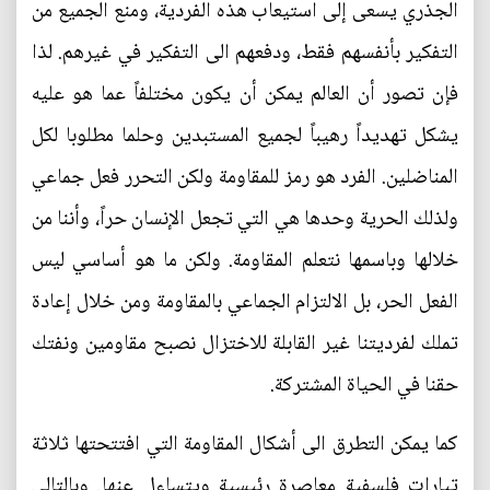
الجذري يسعى إلى استيعاب هذه الفردية، ومنع الجميع من
التفكير بأنفسهم فقط، ودفعهم الى التفكير في غيرهم. لذا
فإن تصور أن العالم يمكن أن يكون مختلفاً عما هو عليه
يشكل تهديداً رهيباً لجميع المستبدين وحلما مطلوبا لكل
المناضلين. الفرد هو رمز للمقاومة ولكن التحرر فعل جماعي
ولذلك الحرية وحدها هي التي تجعل الإنسان حراً، وأننا من
خلالها وباسمها نتعلم المقاومة. ولكن ما هو أساسي ليس
الفعل الحر، بل الالتزام الجماعي بالمقاومة ومن خلال إعادة
تملك لفرديتنا غير القابلة للاختزال نصبح مقاومين ونفتك
حقنا في الحياة المشتركة.
كما يمكن التطرق الى أشكال المقاومة التي افتتحتها ثلاثة
تيارات فلسفية معاصرة رئيسية ويتساءل عنها. وبالتالي