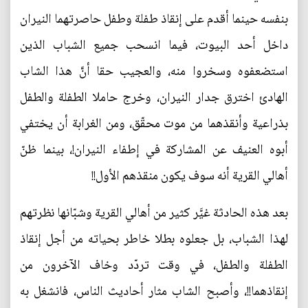
بنفسه حينما أقدم على إنقاذ طفلة وطفل حاصرتهما النيران
داخل أحد البيوت، فيما انسحب جميع الشباب الذين
استضعفوه وسخروا منه، والعجيب حقا أنَّ هذا الشاب
الهادئ اخترق جدار النيران، وخرج حاملا الطفلة والطفل
بذراعية وأنقذهما من موت محقّق، ومن الغرابة أن يختفي
أبوه العنيف عن المشاركة في إطفاء النيران!، بينما ظنّ
أهالي القرية أنه سوف يكون منقذهم الأول!!
بعد هذه الحادثة غيَّر كثير من أهالي القرية وشبّانها نظرتهم
لهذا الشباب، بل جعلوه بطلا خاطر بحياته من أجل إنقاذ
الطفلة والطفل، في وقت تردّد وخاف الآخرون من
إنقاذهما!!، وأصبح الشاب مثار أحاديث الناس، فانشغل به