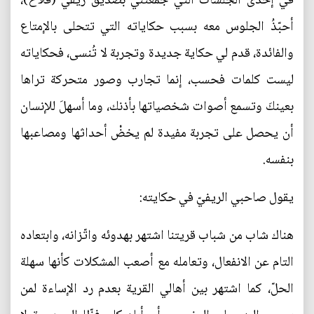
في إحدى الجلسات التي جمعتني بصديق ريفي (فلاح)،
أحبّذُ الجلوس معه بسبب حكاياته التي تتحلى بالإمتاع
والفائدة، قدم لي حكاية جديدة وتجربة لا تُنسى، فحكاياته
ليست كلمات فحسب، إنما تجارب وصور متحركة تراها
بعينكَ وتسمع أصوات شخصياتها بأذنك، وما أسهلَ للإنسان
أن يحصل على تجربة مفيدة لم يخضْ أحداثها ومصاعبها
بنفسه.
يقول صاحبي الريفيّ في حكايته:
هناك شاب من شباب قريتنا اشتهر بهدوئه واتّزانه، وابتعاده
التام عن الانفعال، وتعامله مع أصعب المشكلات كأنها سهلة
الحلّ، كما اشتهر بين أهالي القرية بعدم رد الإساءة لمن