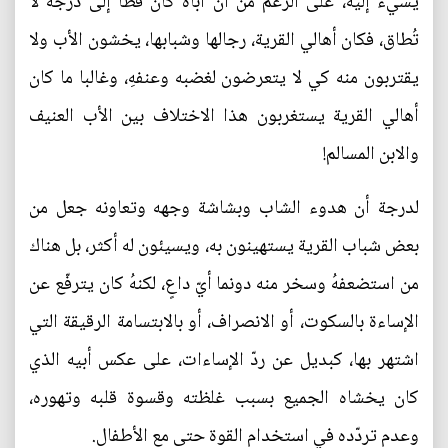
يسيء إليه، على الرغم من أن أباه كان فظّا إلى درجة لا
تُطاق، فكان أهالي القرية، رجالها وشبابها، يخشون الأب ولا
يقتربون منه كي لا يتعرضون لغضبه وعنفهِ، وغالبا ما كان
أهالي القرية يستغربون هذا الاختلاف بين الأب العنيف
والابن المسالم!
لدرجة أن هدوء الشاب وبشاشة وجهه وتعاونه جعل من
بعض شباب القرية يستهينون به، ويسيئون له أكثر، بل هناك
من استضعفهُ وسخر منه دونما أيّ داعٍ، لكنهُ كان يترفّع عن
الإساءة بالسكوت، أو الانصراف، أو بالابتسامة الرقيقة التي
اشتهر بها، كبديل عن ردّ الإساءات، على عكس أبيه الذي
كان يخشاه الجميع بسبب غلظته وقسوة قلبه وتهوره،
وعدم تردّده في استخدام القوة حتى مع الأطفال.