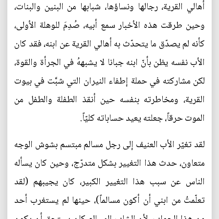
أهالي القرية، رجالها ونساؤها، شبابها من البنين والبنات،
وحين طرقت هذه الأخبار سمع أبيه، صُدِمَ للوهلة الأولى،
كأنه لم يصدّق ما يتحدّث به أهالي القرية عن ابنه، فقد كان
الأب نفسه يظن بأنّ ابنه جبانا لا يشبههُ في الجرأة والقوة،
لكن مشاركته في حملة إطفاء النيران التي شبَّت في بيوت
القرية، ومخاطرته بنفسه حين أنقذ الطفلة والطفل من
الموت حرقاً، جعلته يعيد حساباته كليّاً.
لقد تغيّر الأب العنيف إلى رجل مسالم مبتسم بشوش الوجه
متعاون، حدث هذا التغيير بشكل متدرّج، وحين كان يسأله
الناس عن سبب هذا التغيير الكبير، كان يجيبهم (لقد
تعلّمتُ من ابني أن أكون مسالماً)، حينها لم يستغرب أحد