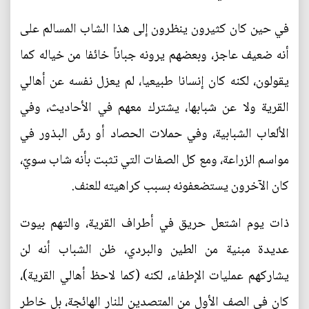
في حين كان كثيرون ينظرون إلى هذا الشاب المسالم على
أنه ضعيف عاجز، وبعضهم يرونه جباناً خائفا من خياله كما
يقولون، لكنه كان إنسانا طبيعيا، لم يعزل نفسه عن أهالي
القرية ولا عن شبابها، يشترك معهم في الأحاديث، وفي
الألعاب الشبابية، وفي حملات الحصاد أو رشّ البذور في
مواسم الزراعة، ومع كل الصفات التي تثبت بأنه شاب سويّ،
كان الآخرون يستضعفونه بسبب كراهيته للعنف.
ذات يوم اشتعل حريق في أطراف القرية، والتهم بيوت
عديدة مبنية من الطين والبردي، ظن الشباب أنه لن
يشاركهم عمليات الإطفاء، لكنه (كما لاحظ أهالي القرية)،
كان في الصف الأول من المتصدين للنار الهائجة، بل خاطر