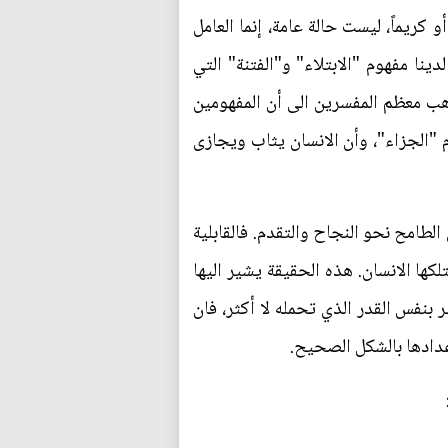
 كريماً، ليست حالة عامة، إنما العامل
نا مفهوم "الابتلاء" و"الفتنة" التي
ذهب معظم المفسرين الى أن المفهومين
م "الجزاء"، وأن الانسان يثاب ويجازى
لطامح نحو النجاح والتقدم. فالقابلية
ها الانسان. هذه الحقيقة يشير اليها
ر بنفس القدر الذي تحمله لا أكثر، فان
عدادها بالشكل الصحيح.