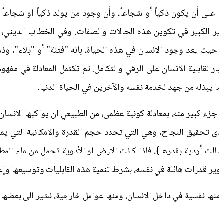
 على أن يكون ذكياً أو شجاعاً، وأن وجود من يولد ذكياً او شجاعاً أو
ير الكبير في تكوين هذه الحالات والصفات. وفي الخطاب الديني، لدي
، حيث يعد وجود الانسان في هذه الحياة، بانه "فتنة" أو "بلاء"، و
 لقابلية الانسان على الرقي والتكامل. ثم تكتمل المعادلة في مفهو
ا يبذله من جهد لخدمة نفسه والآخرين في الحياة الدنيا.
زء كبير منه، بمعادلة كونية عظمى، من الطبيعي ان يواكبها الانسان ا
 تحقيق النجاح، وهي التي تحدد حجم القدرة والامكانية التي يمتلك
سالت أودية بقدرها}، فاذا كانت الارض او الأدوية تحمل من ماء المط
طوير قدرات هائلة في نفسه، بشرط تنمية هذه القابليات وتوسيعها وإ
منها نفسية في داخل الانسان، ومنها عوامل خارجية، نشير الى بعضها: