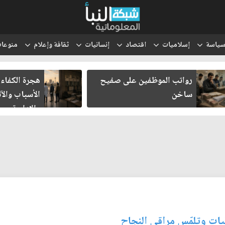
ياسة
إسلاميات
اقتصاد
إنسانيات
ثقافة وإعلام
منوعا
رواتب الموظفين على صفيح
هجرة الكفاءا
ساخن
الأسباب والآث
والإدارية
بليات وتلمّس مراقي النجاح