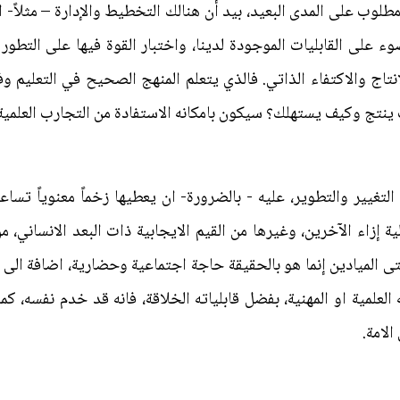
لوب على المدى البعيد، بيد أن هنالك التخطيط والإدارة – مثلاً- الت
وء على القابليات الموجودة لدينا، واختبار القوة فيها على التط
انتاج والاكتفاء الذاتي. فالذي يتعلم المنهج الصحيح في التعليم و
ف ينتج وكيف يستهلك؟ سيكون بامكانه الاستفادة من التجارب العلمية 
لتغيير والتطوير، عليه - بالضرورة- ان يعطيها زخماً معنوياً تساع
إزاء الآخرين، وغيرها من القيم الايجابية ذات البعد الانساني، من 
ى الميادين إنما هو بالحقيقة حاجة اجتماعية وحضارية، اضافة الى كو
لعلمية او المهنية، بفضل قابلياته الخلاقة، فانه قد خدم نفسه، ك
لامة.