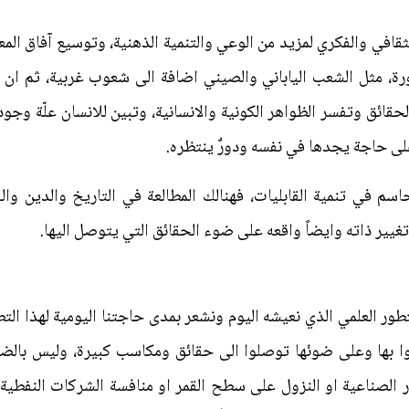
افي والفكري لمزيد من الوعي والتنمية الذهنية، وتوسيع آفاق المع
 مثل الشعب الياباني والصيني اضافة الى شعوب غربية، ثم ان ال
قائق وتفسر الظواهر الكونية والانسانية، وتبين للانسان علّة وجو
 على حاجة يجدها في نفسه ودورٌ ينتظره.
لحاسم في تنمية القابليات، فهنالك المطالعة في التاريخ والدين وال
 تغيير ذاته وايضاً واقعه على ضوء الحقائق التي يتوصل اليها.
ور العلمي الذي نعيشه اليوم ونشعر بمدى حاجتنا اليومية لهذا ال
وا بها وعلى ضوئها توصلوا الى حقائق ومكاسب كبيرة، وليس بالضرو
مار الصناعية او النزول على سطح القمر او منافسة الشركات النف