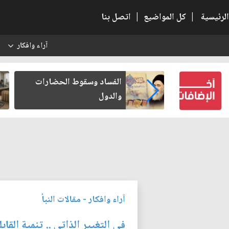
الرئيسية
|
كل المواضيع
|
اتصل بنا
آراء وافكار
س
بعين كتب لنفسه
الفساد وسقوط الحضارات
والدول
آراء وافكار
-
مقالات النبأ
في التغيير الذاتي .. تنمية القا