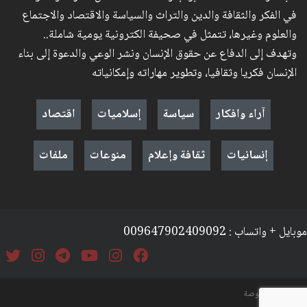
في الفكر والثقافة والدين والتراث والسياسة والاقتصاد والاجتماع
والعلوم وغيرها، تتمثل في صحيفة الكترونية يومية شاملة..
وتهدف إلى الدفاع عن حقوق الإنسان ونشر الوعي والدعوة إلى بناء
الإنسان فكريا وثقافيا، وتطوير مهاراته وإمكانياته
آراء وافكار
سياسة
إسلاميات
اقتصاد
إنسانيات
ثقافة وإعلام
منوعات
ملفات
موبايل + واتساب : 009647902409092
السياسة والخصوصة