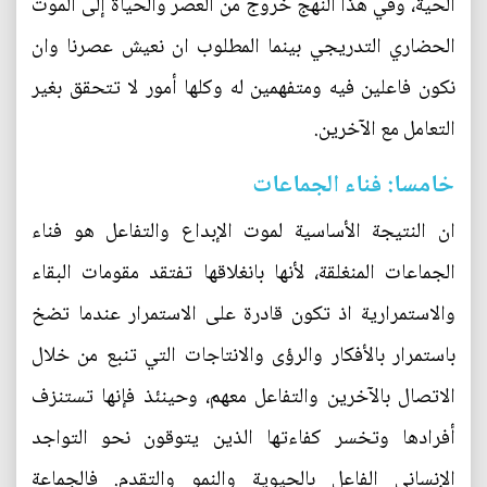
الحية، وفي هذا النهج خروج من العصر والحياة إلى الموت
الحضاري التدريجي بينما المطلوب ان نعيش عصرنا وان
نكون فاعلين فيه ومتفهمين له وكلها أمور لا تتحقق بغير
التعامل مع الآخرين.
خامسا: فناء الجماعات
ان النتيجة الأساسية لموت الإبداع والتفاعل هو فناء
الجماعات المنغلقة، لأنها بانغلاقها تفتقد مقومات البقاء
والاستمرارية اذ تكون قادرة على الاستمرار عندما تضخ
باستمرار بالأفكار والرؤى والانتاجات التي تنبع من خلال
الاتصال بالآخرين والتفاعل معهم، وحينئذ فإنها تستنزف
أفرادها وتخسر كفاءتها الذين يتوقون نحو التواجد
الإنساني الفاعل بالحيوية والنمو والتقدم. فالجماعة