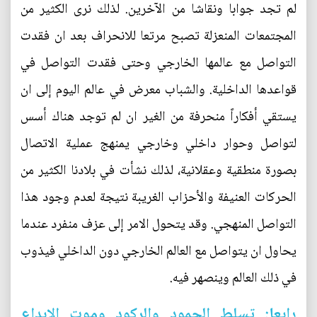
لم تجد جوابا ونقاشا من الآخرين. لذلك نرى الكثير من
المجتمعات المنعزلة تصبح مرتعا للانحراف بعد ان فقدت
التواصل مع عالمها الخارجي وحتى فقدت التواصل في
قواعدها الداخلية. والشباب معرض في عالم اليوم إلى ان
يستقي أفكاراً منحرفة من الغير ان لم توجد هناك أسس
لتواصل وحوار داخلي وخارجي يمنهج عملية الاتصال
بصورة منطقية وعقلانية، لذلك نشأت في بلادنا الكثير من
الحركات العنيفة والأحزاب الغريبة نتيجة لعدم وجود هذا
التواصل المنهجي. وقد يتحول الامر إلى عزف منفرد عندما
يحاول ان يتواصل مع العالم الخارجي دون الداخلي فيذوب
في ذلك العالم وينصهر فيه.
رابعا: تسلط الجمود والركود وموت الابداع