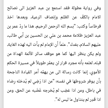
وفي رواية مطولة فقد استمع بن عبد العزيز الى نصائح
الامام بالكفّ عن الظلم وإنصاف الرعية، وبعدها اخذ
قرطاساً وكتب: "بسم الله الرحمن الرحيم، هذا ما ردّ عمر بن
عبد العزيز ظلامة محمد بن علي بن الحسين بن أبي طالب،
عليهم السلام، بفدك". علماً أن الإمام لم يأت اليه لهذه الغاية،
ولم يكن ينظر اليها كما هو موقف سائر الأئمة الهداة من
قبله، لعلمه بأنه مجرد قرار لن يعمّر طويلاً في مسيرة الحكم
الأموي، إنما كانت رسالة الى من يهمّه أمر القيادة الناجحة
بأن يوفر شروطها في نفسه؛ "من اذا رَضِي لم يُدخله رِضاه
في باطل، ومن اذا غضِب لم يُخرجه غَضَبه عن الحق، ومن
اذا قَدِر لم يتناول ما ليس له".