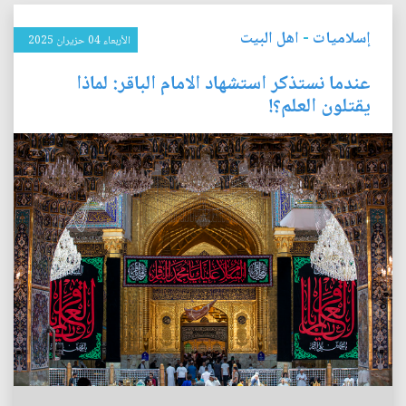
إسلاميات
-
اهل البيت
الأربعاء 04 حزيران 2025
عندما نستذكر استشهاد الامام الباقر: لماذا
يقتلون العلم؟!