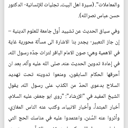
والمعاملات". (سيرة اهل البيت، تجليات للإنسانية- الدكتور
حسن عباس نصرالله).
وفي سياق الحديث عن تشييد أول جامعة للعلوم الدينية –
إن جاز التعبير- يجدر بنا الاشارة الى مسألة محورية غاية
في الاهمية وهي؛ صون الامام الباقر لتراث جدّه رسول الله،
في إعادة تدوين الحديث عنه، صلى الله عليه وآله، بعد ان
أحرقها الحكام السابقون، ومنعوا تدوينه تحت تهديد
السلاح بدعوى الحدّ من الكذب على رسول الله، يقول
الشيخ المفيد في "الإرشاد": "روى ابو جعفر، عليه السلام،
أخبار المبتدأ، وأخبار الانبياء، وكتب عنه الناس المغازي،
وأثروا عنه السُنن، واعتمدوا عليه في مناسك الحج التي