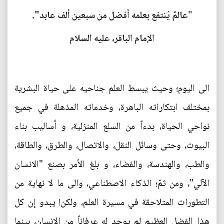
"
عالمٌ يُنتفع بعلمه أفضل من سبعين ألف عابد".
الإمام الباقر، عليه السلام
الى اليوم؛ وحيث يبسط العلم جناحيه على حياة البشرية
بمختلف ابتكاراته الباهرة، وخدماته المذهلة في جميع
نواحي الحياة، بدءاً من السلع المنزلية، و أساليب بناء
البيوت، وحتى وسائل النقل، والاتصال، والطرق، والطاقة،
والطب، والهندسة، والفضاء، و بلغ الأمر بصنع "الانسان
الآلي"، ومن ثمّ؛ الذكاء الاصطناعي، والى ما لا نهاية من
التطورات المتلاحقة في مسيرة العلم، ولكن! يبدو إن كل
هذا الفضل العظيم لم يوجد له عرفاناً من الانسان، بينما