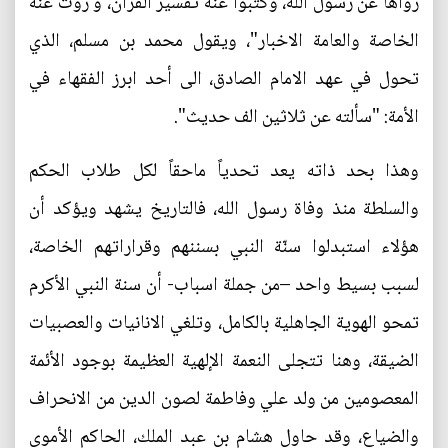
رواها عن رسول الله، وكتبوا عنه تفسير القرآن، و روت عنه
الخاصة والعامة الاخبار"، ويقول محمد بن مسلم، الذي
تحول في عهد الامام الصادق، الى أحد ابرز الفقهاء في
الأمة: "سألته عن ثلاثين الف حديث".
وهذا بحد ذاته يعد تحدياً ماحقاً لكل طلاب الحكم
والسلطة منذ وفاة رسول الله، فالتاريخ يشهد ويؤكد أن
هؤلاء استبدلوا سنّة النبي بسننهم وقراراتهم الخاصة،
لسبب بسيط واحد –من جملة اسباب- أن سنة النبي الأكرم
تمحو الهوية الجاهلية بالكامل، وتلغي الانانيات والعصبيات
الضيقة، وهنا تتجلى النعمة الإلهية العظيمة بوجود الأئمة
المعصومين من ولد علي وفاطمة لصون الدين من الانحراف
والضياع، وقد حاول هشام بن عبد الملك، الحاكم الأموي