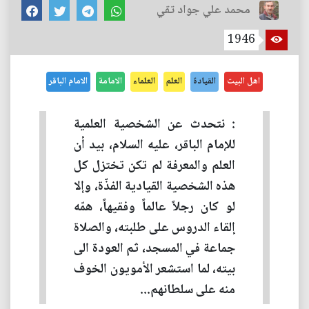
محمد علي جواد تقي
1946
اهل البيت
القيادة
العلم
العلماء
الامامة
الامام الباقر
: نتحدث عن الشخصية العلمية
للإمام الباقر، عليه السلام، بيد أن
العلم والمعرفة لم تكن تختزل كل
هذه الشخصية القيادية الفذّة، وإلا
لو كان رجلاً عالماً وفقيهاً، همّه
إلقاء الدروس على طلبته، والصلاة
جماعة في المسجد، ثم العودة الى
بيته، لما استشعر الأمويون الخوف
منه على سلطانهم...