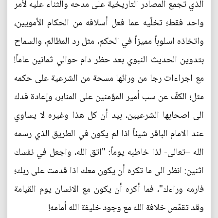
الذي تجمع المصادر التاريخية على مدحه والثناء عليه لأمر
واحد فقط؛ تخلّيه عما فعل أسلافه من الحكام الأمويين،
واتخاذه اسلوباً مميزاً في الحكم، مثل رد المظالم، والسماح
بتدوين الحديث النبوي بعد حظر دام حوالي ثمانين عاماً!
مع اجراءات رجا من ورائها مسحة من الشرعية على حكمه
مثل؛ الكفّ عن سب أمير المؤمنين على المنابر، وإعادة فدك
الى اصحابها الشرعيين، بيد أن كل هذا وغيره لا يساوي
عند الامام الباقر شيئاً اذا لم يكون في الطريق الذي رسمه
الله –تعالى- لذا خاطبه يوماً: "اتق الله، واجعل في نفسك
اثنين: انظر الى ما تكره أن يكون معك اذا قدمت على ربك؛
فارمه وراءك"، فما أكره أن يكون مع الانسان يوم القيامة
وقد تقمّص خلافة الله مع وجود خليفة الله أمامه!