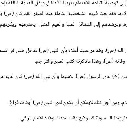
ى توصية أتباعه الاهتمام بتربية الأطفال وبذل العناية البالغة ب
أولاده، فقد بعث فيهم الشخصية الكاملة منذ الصغر. لقد كان (ص) يراق
، ويرشدهم إلى الفضائل العليا والقيم المثلى، يحترمهم ويكرمه
الله (ص)، وقد مر علينا أعلاه بأن النبي (ص) تدخل حتى في تسمي
م وفاته (ص)، وهذا ماذكرته كتب السير والتراجم.
سن (ع) لدى الرسول (ص)، لاسيما وأن نبي الله (ص) كان لديه من 
ام، ومن أجل ذلك لايمكن أن يكون لدى النبي (ص) أوقات فراغ.
لأطروحة السماوية قد وضع وقت لحدث ولادة الامام الزكي.