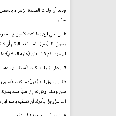
وبعد أن ولدت السيدة الزهراء بالحسن،
سمّه،
فقال علي (ع): ما كنت لأسبق بإسمه رس
رسول الله(ص): ألم أتقدّم اليكم أن لا 
اليسرى، ثم قال لعلىّ (عليه السلام): ما 
قال علي (ع): ما كنت لأسبقك بإسمه،
فقال رسول الله (ص): ما كنت لأسبق ربّي
منيّ ومنك، وقل له: إنّ عليّاً منك بمنز
الله عزّوجل يأمرك أن تسمّيه باسم ابن 
قال: وما كان اسمه؟ قال: شبّر،