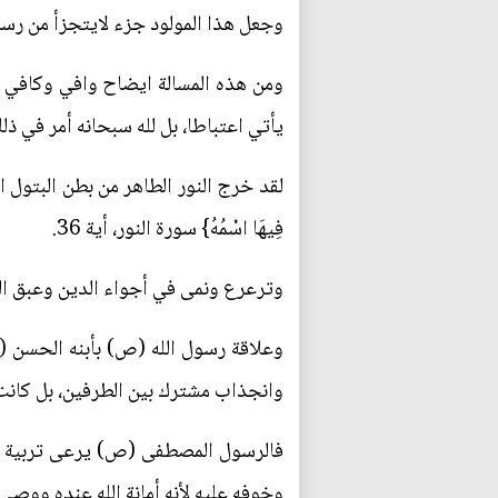
وجعل هذا المولود جزء لايتجزأ من رسالة
ومن هذه المسالة ايضاح وافي وكافي لهذ
يأتي اعتباطا، بل لله سبحانه أمر في ذل
لقد خرج النور الطاهر من بطن البتول الطاه
فِيهَا اسْمُهُ} سورة النور، أية 36.
وترعرع ونمى في أجواء الدين وعبق الر
وعلاقة رسول الله (ص) بأبنه الحسن (ع
وانجذاب مشترك بين الطرفين، بل كانت 
فالرسول المصطفى (ص) يرعى تربية ال
وخوفه عليه لأنه أمانة الله عنده ووصي م