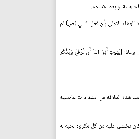
جاهلية او بعد الاسلام.
 الوهلة الاولى بأن فعل النبي (ص) لم
تٍ أَذِنَ اللهُ أَن تُرْفَعَ وَيُذْكَرَ
صحب هذه العلاقة من انشدادات عاطفية
ان يخشى عليه من كل مكروه لحبه له