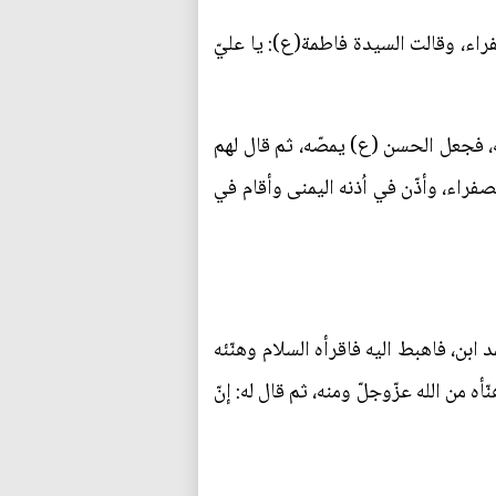
اء، وقالت السيدة فاطمة(ع): يا عليّ
، فجعل الحسن (ع) يمصّه، ثم قال لهم
فراء، وأذّن في اُذنه اليمنى وأقام في
ابن، فاهبط اليه فاقرأه السلام وهنّئه
 من الله عزّوجلّ ومنه، ثم قال له: إنّ