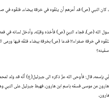
 كان النبي (ص) قد أمرهم أن يلفّوه في خرقة بيضاء، فلفّوه في صفر
ول الله (ص)، فجاء النبيّ (ص) فأخذه وقبّله، وأدخل لسانه في فمه
تلفّوه في خرقة صفراء؟! فدعا (ص) بخرقة بيضاء فلفّه فيها ورمى الص
سمّيته؟
 بإسمه، قال: فأوحى الله عزّ ذكره الى جبرئيل(ع) أنّه قد ولد لمحمد 
لة هارون من موسى فسمّه باسم ابن هارون، فهبط جبرئيل على النبي وهنّأه
هارون،