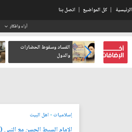
الرئيسية
|
كل المواضيع
|
اتصل بنا
آراء وافكار
س
بعين كتب لنفسه
الفساد وسقوط الحضارات
والدول
إسلاميات
-
اهل البيت
الامام السبط الحسن مع النبي (