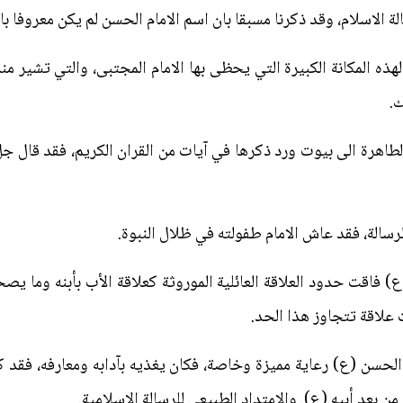
 الاسلام، وقد ذكرنا مسبقا بان اسم الامام الحسن لم يكن معروفا بال
ه المكانة الكبيرة التي يحظى بها الامام المجتبى، والتي تشير منذ
ك.
رة الى بيوت ورد ذكرها في آيات من القران الكريم، فقد قال جل وعلا: {بُيُو
سالة، فقد عاش الامام طفولته في ظلال النبوة.
) فاقت حدود العلاقة العائلية الموروثة كعلاقة الأب بأبنه وما ي
علاقة تتجاوز هذا الحد.
حسن (ع) رعاية مميزة وخاصة، فكان يغذيه بآدابه ومعارفه، فقد ك
ن بعد أبيه (ع). والامتداد الطبيعي للرسالة الإسلامية.