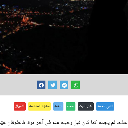
النبي محمد
اهل البيت
صحة
النعمة
مشهد المقدسة
الاموال
 عشّه، لم يجده كما كان قبل رحيله عنه في آخر مرة، فالطوفان غيّ