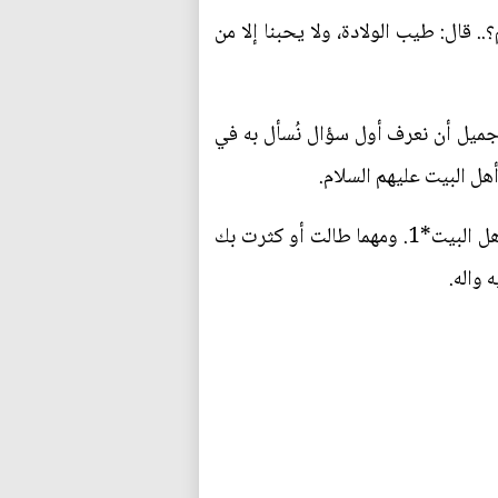
.. قال: طيب الولادة، ولا يحبنا إلا من
ك جميل أن نعرف أول سؤال نُسأل به في
أهل البيت عليهم السلام.
قال الإمام الرضا عن آبائه عليهم السلام: قال النبي صلى الله عليه وآله وسلم: أول ما يُسأل عنه العبد حبنا أهل البيت*1. ومهما طالت أو كثرت بك
 واله.