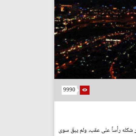
9990
ر شكله رأساً على عقب، ولم يبقَ سوى