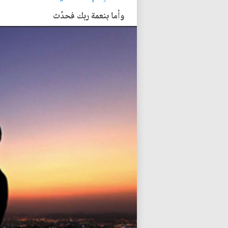
وأما بنعمة ربك فحدِّث