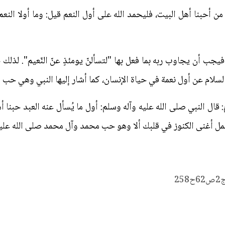
ن أحبنا أهل البيت، فليحمد الله على أول النعم قيل: وما أولا النعم؟
يجب أن يجاوب ربه بما فعل بها "لتسألنّ يومئذٍ عنّ النّعيم". لذل
 السلام عن أول نعمة في حياة الإنسان، كما أشار إليها النبي وهي حب 
مل أغنى الكنوز في قلبك ألا وهو حب محمد وآل محمد صلى الله عليه