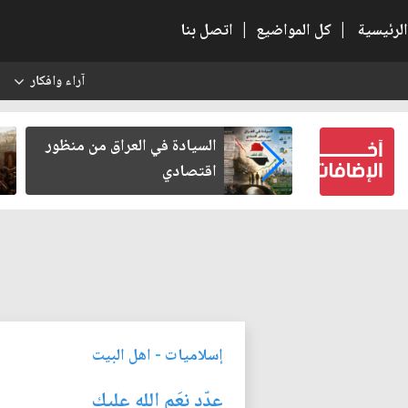
الرئيسية
|
كل المواضيع
|
اتصل بنا
آراء وافكار
س
كربلاء بعد أخذ
السيادة في العراق من منظور
لكرامة
اقتصادي
إسلاميات
-
اهل البيت
عدّد نِعَم الله عليك