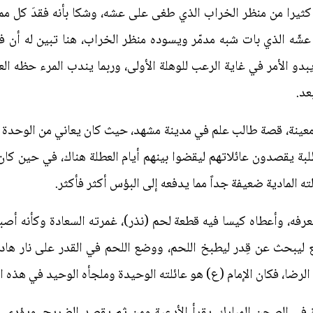
 كثيرا من منظر الخراب الذي طغى على عشه، وشكا بأنه فقدَ كل ممت
عشّه الذي بات شبه مدمّر ويسوده منظر الخراب، هنا تبين له أن 
دو الأمر في غاية الرعب للوهلة الأولى، وربما يندب المرء حظه العا
عد.
معينة، قصة طالب علم في مدينة مشهد، حيث كان يعاني من الوحدة ولم
الطلبة يقصدون عائلاتهم ليقضوا بينهم أيام العطلة هناك، في حين ك
ه المادية ضعيفة جداً مما يدفعه إلى البؤس أكثر فأكثر.
فه، وأعطاه كيسا فيه قطعة لحم (نذر)، غمرته السعادة وكأنه أصبح م
ليبحث عن قِدر ليطبخ اللحم، ووضع اللحم في القدر على نار هادئ
لرضا، فكان الإمام (ع) هو عائلته الوحيدة وملجأه الوحيد في هذه الد
 الصحن المبارك، يقرأ الأدعية ومن ثم يقصد الضريح، ويؤدي مر