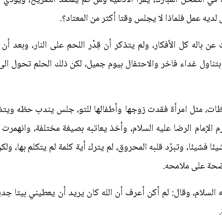
 لديه عمل فلماذا لا يجلس وقتا أكثر من المعتاد؟.
 باله كل الأفكار، ولم يتذكر أن قِدْر اللحم على النار، وبعد أن
 بتناول غداء فاخر والاحتفال بيوم جميل، لكن ذلك الحلم تحول ال
ات، مثل امرأة فقدت زوجها وأطفالها للتو، جلس يندب حظه ويتذم
رم الإمام الرضا عليه السلام، وأخذ يعاتبه بصيغة مختلفة، وانهمر
 فشيئا، وتبرّد قلبه المحروق، لم يترك أية كلمة لم يتكلم بها، ولك
اضحة على ملامحه.
 السلام، وقال: لم أكن أعرف أن الله كان يريد أن يعطيني بيتا جد