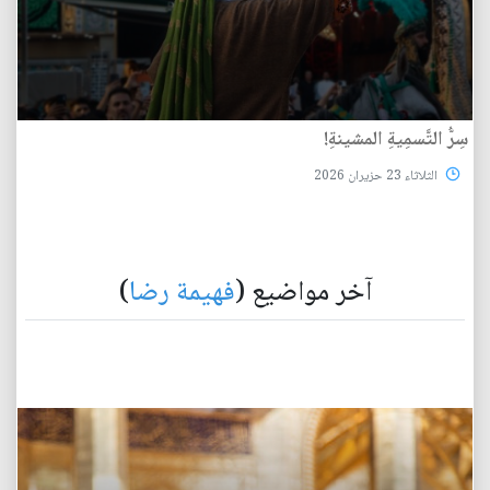
سِرُّ التَّسمِيةِ المشينةِ!
الثلاثاء 23 حزيران 2026
آخر مواضيع (
فهيمة رضا
)