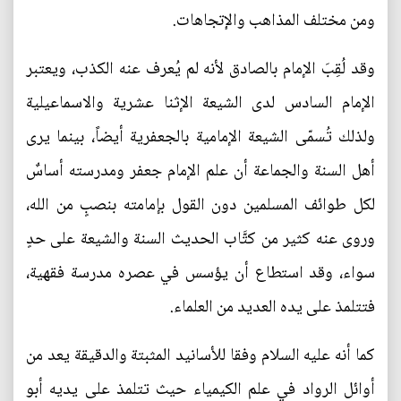
ﻭﻣﻦ ﻣﺨﺘﻠﻒ ﺍﻟﻤﺬﺍﻫﺐ ﻭﺍﻹﺗﺠﺎﻫﺎت.
‎وقد لُقِبَ الإمام بالصادق لأنه لم يُعرف عنه الكذب، ويعتبر
الإمام السادس لدى الشيعة الإثنا عشرية والاسماعيلية
ولذلك تُسمّى الشيعة الإمامية بالجعفرية أيضاً، بينما يرى
أهل السنة والجماعة أن علم الإمام جعفر ومدرسته أساسٌ
لكل طوائف المسلمين دون القول بإمامته بنصبٍ من الله،
وروى عنه كثير من كتَّاب الحديث السنة والشيعة على حدٍ
سواء، وقد استطاع أن يؤسس في عصره مدرسة فقهية،
فتتلمذ على يده العديد من العلماء.
‎كما أنه عليه السلام وفقا للأسانيد المثبتة والدقيقة يعد من
أوائل الرواد في علم الكيمياء حيث تتلمذ على يديه أبو