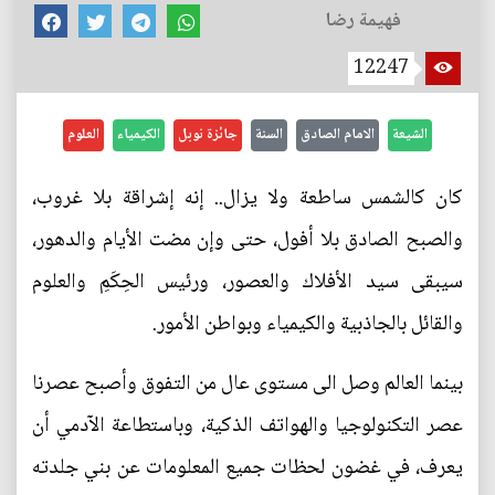
فهيمة رضا
12247
الشيعة
الامام الصادق
السنة
جائزة نوبل
الكيمياء
العلوم
كان كالشمس ساطعة ولا يزال.. إنه إشراقة بلا غروب،
والصبح الصادق بلا أفول، حتى وإن مضت الأيام والدهور،
سيبقى سيد الأفلاك والعصور، ورئيس الحِكَمِ والعلوم
والقائل بالجاذبية والكيمياء وبواطن الأمور.
بينما العالم وصل الى مستوى عال من التفوق وأصبح عصرنا
عصر التكنولوجيا والهواتف الذكية، وباستطاعة الآدمي أن
يعرف، في غضون لحظات جميع المعلومات عن بني جلدته