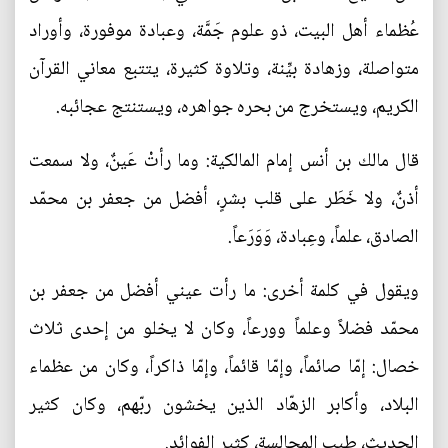
عُظماء أهل البيت، ذو علوم جَمَّة، وعبادة موفورة، وأوراد
متواصلة، وزهادة بيِّنة، وتلاوة كثيرة، يتتبع معاني القرآن
الكريم، ويستخرج من بحره جواهره، ويستنتج عجائبه.
قال مالك بن أنس إمام المالكية: وما رأتْ عَينٌ، ولا سمعت
أذنٌ، ولا خَطَر على قلب بشرٍ، أفضل من جعفر بن محمّد
الصادق، علماً، وعِبادة، وَوَرَعاً.
ويقول في كلمة أخرى: ما رأت عيني أفضل من جعفر بن
محمّد فضلاً وعلماً وورعاً، وكان لا يخلو من إحدى ثلاث
خصال: إمّا صائماً، وإمّا قائماً، وإمّا ذاكراً، وكان من عظماء
البلاد، وأكابر الزهّاد الذين يخشون ربّهم، وكان كثير
الحديث، طيب المجالسة، كثير الفوائد.