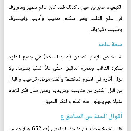
الكيمياء جابر بن حيان، كذلك فقد كان عالم متميز ومعروف
في علم الفلك، وهو متكلم خطيب وأديب وفيلسوف
وطبيب وفيزيائي.
ﺳﻌﺔ ﻋﻠﻤﻪ
ﻟﻘﺪ خاض ﺍﻹﻣﺎﻡ ﺍﻟﺼﺎﺩﻕ ‏(ﻋﻠﻴﻪ ﺍﻟﺴﻼﻡ) في جميع ﺍﻟﻌﻠﻮﻡ
ﺑﻔﻜﺮﻩ ﺍﻟﺜﺎﻗﺐ ﻭﺑﺼﺮﻩ ﺍﻟﺪﻗﻴﻖ، ﺣﺘَّﻰ ﻣﻸ ﺍﻟﺪﻧﻴﺎ ﺑﻌﻠﻮﻣﻪ، ولا
تزال آثاره في العلوم المختلفة والفقه موضع ترحيب وإقبال
من قبل الكثير من متابعيه ومريديه وممن صار فكر الإمام
منهلا لهم ينهلون منه العلم والفكر العميق.
أقوال السنة عن الصادق ع
قال الشيخ محمَّد بن طلحة الشافعي (ت 652 هـ): هو من