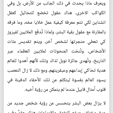
ويعرف ماذا يحدث في ذلك الجانب من الأرض، بل وفي
الكواكب الاخرى، هناك عقول تخضع للتحاليل كعقل
انشتاين لكي تتم معرفة كيفية عمل خلايا مخه، وما فرقه
بالمقارنة مع عقول بقية البشر، ولماذا تُدفَع الملايين لفيروز
كي تعطي حنجرتها لشخص آخر، ويتم تقديس مئات
الأشخاص، وتُنحَت المنحوتات لملايين العظماء عبر
التاريخ، وتُهدى جائزة نوبل لذاك وتلك لأنهم أهدوا للعالم
هدية تحاكي إبداعهم وعبقريتهم، ومع ذلك لا زال التعصب
يسود العالم بقسوة ليتكلم عن تلك الأحقاد الدفينة في
قلوب أمثال قابيل عندما لم يتمكن من رؤية أخيه.
لا يزال بعض البشر يتحسس من رؤية شخص جديد من
عرق مختلف، ورغم التفوق والإبداعات هناك حقِدٌ دفين