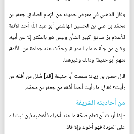
وقال الذهبي في معرض حديثه عن الإمام الصادق: جعفر بن
محمّد بن علي بن الحسين الهاشمي أبو عبد اللّه أحد الأئمة
الأعلام برّ صادق كبير الشأن وليس هو بالمكثر إلا عن أبيه،
وكان من جلَّة علماء المدينة، وحدَّث عنه جماعة من الأئمة،
منهم أبو حنيفة ومالك وغيرهما.
قال حسن بن زياد: سمعت أبا حنيفة [قد] سُئل من أفقه من
رأيت؟ فقال: ما رأيت أحداً أفقه من جعفر بن محمّد.
من أحاديثه الشريفة
- إذا أردت أن تعلم صحّة ما عند أخيك فأغضبه فإن ثبت لك
على المودة فهو أخوك وإلا فلا.