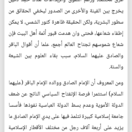
يخرج بين الفينة والأخرى من الصدور ليخفي الحقائق من
سطور البشرية، ولكن الحقيقة ظاهرة كنور الشمس، لا يمكن
إطفاء شعاعها، فحتى وان هدمت قبور أئمة أهل البيت فإن
شعاع شموسهم تجتاح العالم أجمع، علما أن أقوال الباقر
والصادق عليهما السلام، سبب بقاء العلوم بين الشيعة
والسنة.
ومن المعروف أن ﺍﻹﻣﺎﻡ الصادق ﻭﻭﺍﻟدﻩ ﺍﻹﻣﺎﻡ ﺍﻟﺒﺎﻗﺮ ‏(ﻋﻠﻴﻬﻤﺎ
ﺍﻟﺴﻼﻡ) استثمرا ﻓﺮﺻﺔ ﺍﻹﻧﻔﺘﺎﺡ ﺍﻟﺴﻴﺎﺳﻲ ﺍﻟﻨﺎﺗﺞ ﻋﻦ ﺿﻌﻒ
ﺍﻟﺪﻭﻟﺔ ﺍﻷﻣﻮﻳﺔ ﻭﻋﺪﻡ ﺑﺴﻂ ﺍﻟﺪﻭﻟﺔ ﺍﻟﻌﺒﺎﺳﻴﺔ ﻧﻔﻮﺫﻫﺎ ﻓﺄﺳﺴﺎ
ﺟﺎﻣﻌﺔ إﺳﻼﻣﻴﺔ ﻛﺒﻴﺮﺓ ﺗﺘﻠﻤﺬ ﻓﻴﻬﺎ ﻋﻠﻰ ﻳﺪﻱ ﺍﻹﻣﺎﻡ ﺍﻟﺼﺎﺩﻕ ﻣﺎ
ﻳﺰﻳﺪ ﻋﻠﻰ ﺃﺭﺑﻌﺔ ﺁﻻﻑ ﺭﺟﻞ ﻣﻦ ﻣﺨﺘﻠﻒ ﺍﻷﻗﻄﺎﺭ ﺍﻹﺳﻼﻣﻴﺔ