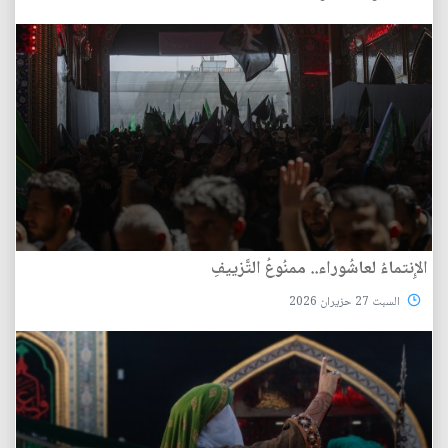
الإِنتماءُ لعاشُوراء.. ممنُوعُ التَّزييفِ
السبت 27 حزيران 2026