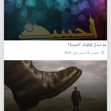
بِمَ تبدِّل لؤلؤتك الثمينة؟
الخميس 18 تشرين الاول 2018