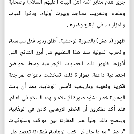
جرى هدم مقابر أئمة أهل البيت (عليهم السلام) وصحابة
وعلماء، وتخريب مساجد وبيوت أولياء، ودكوا القباب
والمزارات، في البقيع وغيرها.
ظهور (داعش) بالصورة الوحشية، أطلق ردود فعل سياسية،
والحرب الدولية ضد هذا التنظيم هي أبرز النتائج التي
أفرزها ظهور تلك العصابات الإجرامية وسط حواضن
اجتماعية داعمة. بموازاة ذلك، تمخضت دعوات لمراجعة
فكرية وفقهية وتاريخية لأسس الوهابية، بعد أن باتت
الوهابية خطر يشوّه صورة الإسلام ويهدد السلام في العالم.
فقد أكد مفكرون أن الخطر الإرهابي كامن في الوهّابية،
ويتضح ذلك جلياً عبر المقارنة بين مواقف وسلوكيات
"داعش" مع ما جاء في كتب الوهابية، فمقارنة تعتمد على