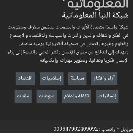
شبكة النبأ المعلوماتية
شبكة واسعة متعددة الأبواب والصفحات تتضمن معارف ومعلومات
في الفكر والثقافة والدين والتراث والسياسة والاقتصاد والاجتماع
والعلوم وغيرها، تتمثل في صحيفة الكترونية يومية شاملة..
وتهدف إلى الدفاع عن حقوق الإنسان ونشر الوعي والدعوة إلى بناء
الإنسان فكريا وثقافيا، وتطوير مهاراته وإمكانياته
آراء وافكار
سياسة
إسلاميات
اقتصاد
إنسانيات
ثقافة وإعلام
منوعات
ملفات
موبايل + واتساب : 009647902409092