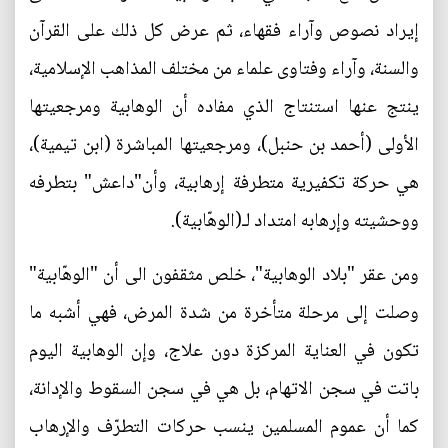
إيراد نصوص وآراء فقهاء، ثم عرض كل ذلك على القرآن
والسنة، وآراء وفتاوى علماء من مختلف المذاهب الإسلامية،
ينتج عنها استنتاج الذي مفاده أن الوهابية ومرجعيتها
الأولى (أحمد بن حنبل)، ومرجعيتها المباشرة (ابن تيمية)،
هي حركة تكفيرية متطرفة إرهابية، وأن"داعش" بتطرفه
ووحشيته وإرهابه امتداد لـ(الوهّابية).
ومن عقر "بلاد الوهابية"، خلص مثقفون الى أن "الوهّابية"
وصلت إلى مرحلة متأخرة من شدة المرض، فهي أشبه ما
تكون في العناية المركزة دون علاج، وإن الوهابية اليوم
باتت في سجن الاتهام، بل هي في سجن السقوط والإدانة،
كما أن عموم المسلمين ينسب حركات التطرّف والإرهاب