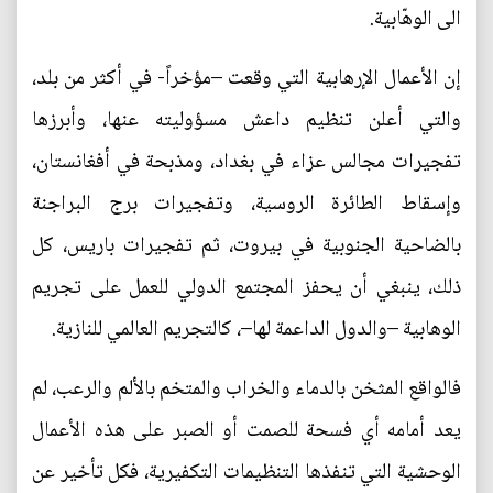
الى الوهّابية.
إن الأعمال الإرهابية التي وقعت –مؤخراً- في أكثر من بلد،
والتي أعلن تنظيم داعش مسؤوليته عنها، وأبرزها
تفجيرات مجالس عزاء في بغداد، ومذبحة في أفغانستان،
وإسقاط الطائرة الروسية، وتفجيرات برج البراجنة
بالضاحية الجنوبية في بيروت، ثم تفجيرات باريس، كل
ذلك، ينبغي أن يحفز المجتمع الدولي للعمل على تجريم
الوهابية –والدول الداعمة لها–، كالتجريم العالمي للنازية.
فالواقع المثخن بالدماء والخراب والمتخم بالألم والرعب، لم
يعد أمامه أي فسحة للصمت أو الصبر على هذه الأعمال
الوحشية التي تنفذها التنظيمات التكفيرية، فكل تأخير عن