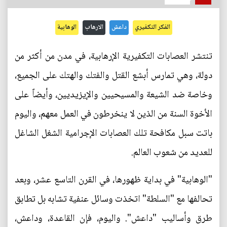
الفكر التكفيري
داعش
الارهاب
الوهابية
تنتشر العصابات التكفيرية الإرهابية، في مدن من أكثر من
دولة، وهي تمارس أبشع القتل والفتك والهتك على الجميع،
وخاصة ضد الشيعة والمسيحيين والإيزيديين، وأيضاً على
الأخوة السنة من الذين لا ينخرطون في العمل معهم، واليوم
باتت سبل مكافحة تلك العصابات الإجرامية الشغل الشاغل
للعديد من شعوب العالم.
"الوهابية" في بداية ظهورها، في القرن التاسع عشر، وبعد
تحالفها مع "السلطة" اتخذت وسائل عنفية تشابه بل تطابق
طرق وأساليب "داعش". واليوم، فإن القاعدة، وداعش،