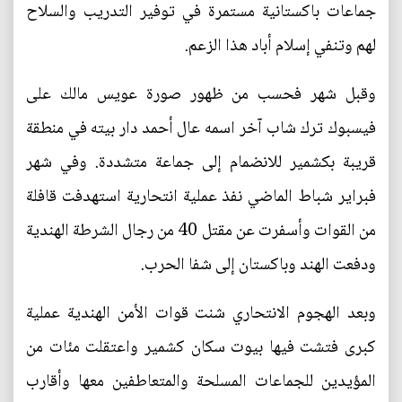
جماعات باكستانية مستمرة في توفير التدريب والسلاح
لهم وتنفي إسلام أباد هذا الزعم.
وقبل شهر فحسب من ظهور صورة عويس مالك على
فيسبوك ترك شاب آخر اسمه عال أحمد دار بيته في منطقة
قريبة بكشمير للانضمام إلى جماعة متشددة. وفي شهر
فبراير شباط الماضي نفذ عملية انتحارية استهدفت قافلة
من القوات وأسفرت عن مقتل 40 من رجال الشرطة الهندية
ودفعت الهند وباكستان إلى شفا الحرب.
وبعد الهجوم الانتحاري شنت قوات الأمن الهندية عملية
كبرى فتشت فيها بيوت سكان كشمير واعتقلت مئات من
المؤيدين للجماعات المسلحة والمتعاطفين معها وأقارب