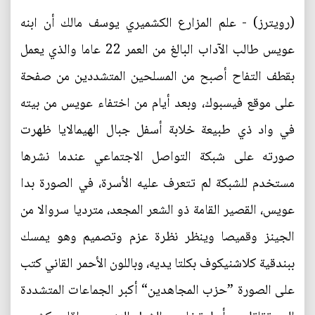
(رويترز) - علم المزارع الكشميري يوسف مالك أن ابنه
عويس طالب الآداب البالغ من العمر 22 عاما والذي يعمل
بقطف التفاح أصبح من المسلحين المتشددين من صفحة
على موقع فيسبوك، وبعد أيام من اختفاء عويس من بيته
في واد ذي طبيعة خلابة أسفل جبال الهيمالايا ظهرت
صورته على شبكة التواصل الاجتماعي عندما نشرها
مستخدم للشبكة لم تتعرف عليه الأسرة، في الصورة بدا
عويس، القصير القامة ذو الشعر المجعد، مترديا سروالا من
الجينز وقميصا وينظر نظرة عزم وتصميم وهو يمسك
ببندقية كلاشنيكوف بكلتا يديه، وباللون الأحمر القاني كتب
على الصورة ”حزب المجاهدين“ أكبر الجماعات المتشددة