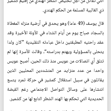
التي تقاتل من أجل تخليص الشطر الهندي من إقليم كشمير
ذي الغالبية المسلمة من الحكم الهندي.
قال يوسف (49 عاما) وهو يحدق في أرضية منزله المغطاة
بالسجاد صباح يوم من أيام الشتاء في الآونة الأخيرة وقد
عقد راحتيه المطبقتين داخل عباءته التقليدية ”كان ولدا
يتحلى بالمسؤولية ويهتم بدراسته“، وقالت الأسرة إنها لم
تتلق أي اتصالات من عويس منذ ذلك الحين، أصبح عويس
واحدا من عدد متزايد من المتشددين المحليين الذين
يقاتلون في سبيل استقلال كمشير في حركة تمرد يتسع
انتشارها على وسائل التواصل الاجتماعي رغم القبضة
الحديدية التي تحكم بها الهند الشطر التابع لها من كشمير.