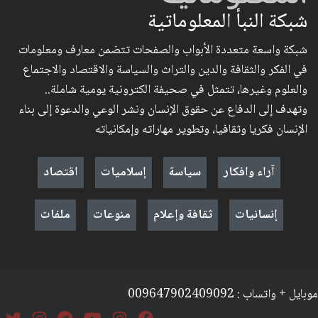
شبكة النبأ المعلوماتية
شبكة واسعة متعددة الأبواب والصفحات تتضمن معارف ومعلومات
في الفكر والثقافة والدين والتراث والسياسة والاقتصاد والاجتماع
والعلوم وغيرها، تتمثل في صحيفة الكترونية يومية شاملة..
وتهدف إلى الدفاع عن حقوق الإنسان ونشر الوعي والدعوة إلى بناء
الإنسان فكريا وثقافيا، وتطوير مهاراته وإمكانياته
آراء وافكار
سياسة
إسلاميات
اقتصاد
إنسانيات
ثقافة وإعلام
منوعات
ملفات
موبايل + واتساب : 009647902409092