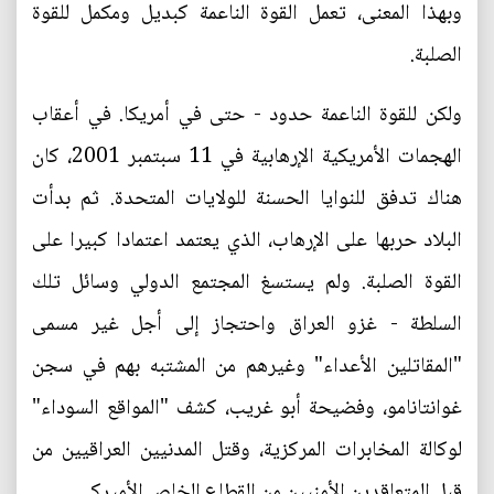
وبهذا المعنى، تعمل القوة الناعمة كبديل ومكمل للقوة
الصلبة.
ولكن للقوة الناعمة حدود - حتى في أمريكا. في أعقاب
الهجمات الأمريكية الإرهابية في 11 سبتمبر 2001، كان
هناك تدفق للنوايا الحسنة للولايات المتحدة. ثم بدأت
البلاد حربها على الإرهاب، الذي يعتمد اعتمادا كبيرا على
القوة الصلبة. ولم يستسغ المجتمع الدولي وسائل تلك
السلطة - غزو العراق واحتجاز إلى أجل غير مسمى
"المقاتلين الأعداء" وغيرهم من المشتبه بهم في سجن
غوانتانامو، وفضيحة أبو غريب، كشف "المواقع السوداء"
لوكالة المخابرات المركزية، وقتل المدنيين العراقيين من
قبل المتعاقدين الأمنيين من القطاع الخاص الأميركي.