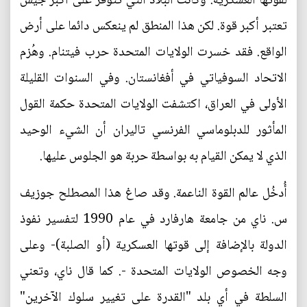
لقوتها العسكرية: وكانت البلاد التي تتوفر على أكبر جيش
تعتبر أكبر قوة. لكن هذا المنطق لم ينعكس دائما على أرض
الواقع. فقد خسرت الولايات المتحدة حرب فيتنام. وهُزم
الاتحاد السوفياتي في أفغانستان. وفي السنوات القليلة
الأولى في العراق، اكتشفت الولايات المتحدة حكمة القول
المأثور للدبلوماسي الفرنسي تاليران أن الشيء الوحيد
الذي لا يمكن القيام به بواسطة حربة هو الجلوس عليها.
أُدخُل عالم القوة الناعمة. وقد صاغ هذا المصطلح جوزيف
س. ناي من جامعة هارفارد في عام 1990 لتفسير نفوذ
الدولة بالإضافة إلى قوتها العسكرية (أو الصلبة)- وعلى
وجه الخصوص الولايات المتحدة -. كما قال ناي، وتعني
السلطة في أي بلد "القدرة على تغيير سلوك الآخرين"