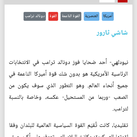
أمريكا
العنصرية
القوة الناعمة
القوة
دونالد ترامب
شاشي ثارور
نيودلهي- أحد ضحايا فوز دونالد ترامب في الانتخابات
الرئاسية الأمريكية هو بدون شك قوة أميركا الناعمة في
جميع أنحاء العالم. وهو التطور الذي سوف يكون من
الصعب -وربما من المستحيل- عكسه، وخاصة بالنسبة
لترامب.
تقليديا، كانت تُقيَم القوة السياسية العالمية للبلدان وفقا