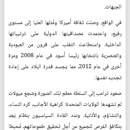
الجبهات.
في الواقع، وصلت ثقافة أميركا ومُثلها العليا إلى مستوى
رفيع، واعتمدت مصداقيتها الدولية على ترتيباتها
الداخلية. واستطاعت التغلب على قرون من العبودية
والعنصرية بانتخابها رئيسا أسود في عام 2008 ومرة
أخرى في عام 2012، مما يجسد قدرة البلاد على إعادة
تجديد نفسها.
صعود ترامب إلى السلطة حطم تلك الصورة وشجع ميولات
لم تشهدها الولايات المتحدة: كراهية الأجانب، كره النساء،
والتشاؤم، والأنانية. وندد القادة السياسيون بنظام يَعِد
بتكافؤ الفرص للجميع من أجل تحقيق طموحاتهم، مُحبطا