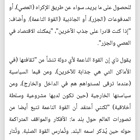
للحصول على ما يريد، سواء عن طريق الإكراه (العصي)، أو
المدفوعات (الجزر)، أو الجاذبية (القوة الناعمة). وأضاف:
"إذا كنت قادرا على جذب الآخرين"، "يمكنك الاقتصاد في
العصي والجزر".
يقول ناي إن القوة الناعمة لأي دولة تنشأ من "ثقافتها (في
الأماكن التي هي جذابة للآخرين)، ومن قيما السياسية
(عندما ترقى لمستواهم هم في الداخل والخارج)، ومن
سياستها الخارجية (حين تكون لديها مشروعية وسلطة
أخلاقية) "لكنني أعتقد أن القوة الناعمة تنبع أيضا من
تصورات العالم حول بلد ما: الأفكار والمواقف المتراكمة
حوله حين يُذكر اسمه البلد. وتُمارس القوة الصلبة. وتُثار