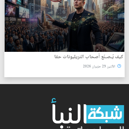
كيف يُـصـنَع أصحاب التريليونات حقا
الأثنين 29 حزيران 2026