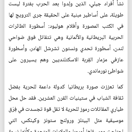
نشأ أفراد جيلي، الذين ولِدوا بعد الحرب بفترة ليست
طويلة، على أساطير مبنية على الحقيقة جرى الترويج لها
في الكتب المصورة وأفلام هوليود: أسطورة الطائرات
الحربية البريطانية والألمانية وهي تتقاتل فوق ضواحي
لندن، أسطورة تحدي ونستون تشرشل الهادر، وأسطورة
عازفي مزمار القِربة الاسكتلنديين وهم يسيرون على
شواطئ نورماندي.
كما تعززت صورة بريطانيا كدولة داعمة للحرية بفضل
ثقافة الشباب في ستينيات القرن العشرين. فقد حل محل
طياري المقاتلات رموز للحرية لا تقل قوة تجسدت في فِرَق
موسيقية مثل البيتلز ورولنج ستونز وكينكس، التي
اجتاحت موسيقاها أوروبا والولايات المتحدة وكأنها نسمة