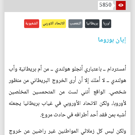
5850
اوربا
بريطانيا
التعصب
الاتحاد الاوربي
الشعبوية
إيان بوروما
أمستردام ــ باعتباري أنجلو هولندي ــ من أم بريطانية وأب
هولندي ــ لا أملك إلا أن أرى الخروج البريطاني من منظور
شخصي. الواقع أنني لست من المتحمسين المخلصين
لأوروبا، ولكن الاتحاد الأوروبي في غياب بريطانيا يجعله
أشبه بمن فقد أحد أطرافه في حادث مروع.
ولكن ليس كل زملائي المواطنين غير راضين عن خروج