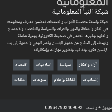
شبكة النبأ المعلوماتية
شبكة واسعة متعددة الأبواب والصفحات تتضمن معارف ومعلومات
في الفكر والثقافة والدين والتراث والسياسة والاقتصاد والاجتماع
والعلوم وغيرها، تتمثل في صحيفة الكترونية يومية شاملة..
وتهدف إلى الدفاع عن حقوق الإنسان ونشر الوعي والدعوة إلى بناء
الإنسان فكريا وثقافيا، وتطوير مهاراته وإمكانياته
آراء وافكار
سياسة
إسلاميات
اقتصاد
إنسانيات
ثقافة وإعلام
منوعات
ملفات
موبايل + واتساب : 009647902409092