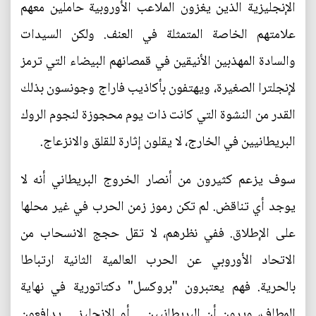
الإنجليزية الذين يغزون الملاعب الأوروبية حاملين معهم
علامتهم الخاصة المتمثلة في العنف. ولكن السيدات
والسادة المهذبين الأنيقين في قمصانهم البيضاء التي ترمز
لإنجلترا الصغيرة، ويهتفون بأكاذيب فاراج وجونسون بذلك
القدر من النشوة التي كانت ذات يوم محجوزة لنجوم الروك
البريطانيين في الخارج، لا يقلون إثارة للقلق والانزعاج.
سوف يزعم كثيرون من أنصار الخروج البريطاني أنه لا
يوجد أي تناقض. لم تكن رموز زمن الحرب في غير محلها
على الإطلاق. ففي نظرهم، لا تقل حجج الانسحاب من
الاتحاد الأوروبي عن الحرب العالمية الثانية ارتباطا
بالحرية. فهم يعتبرون "بروكسل" دكتاتورية في نهاية
المطاف، ويرون أن البريطانيين ــ أو الإنجليز ــ يدافعون