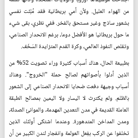
من الهواء العليل. ولأن أمي بريطانية فقد مُلِئت نفسي
بشعور ساذج وغير مستحق بالفخر. ففي نظري، بقى شيء
ما حول بريطانيا هو الأفضل دوما، برغم الانحدار الصناعي،
وتقلص النفوذ العالمي، وكرة القدم المتزايدة السَخَف.
بطبيعة الحال، هناك أسباب كثيرة وراء تصويت 52% من
الذين أدلوا بأصواتهم لصالح حملة "الخروج". وهناك
أسباب وجيهة دفعت ضحايا الانحدار الصناعي إلى الشعور
بالظلم. ولم يكترث لا اليسار ولا اليمين بمصالح الطبقة
العاملة القديمة في مدن التعدين المهدمة، والموانئ الصدئة،
ومدن المداخن المتدهورة. وعندما اشتكى أولئك الذين
تخلفوا عن الركب بفِعل العولمة وانفجار لندن الكبير من أن