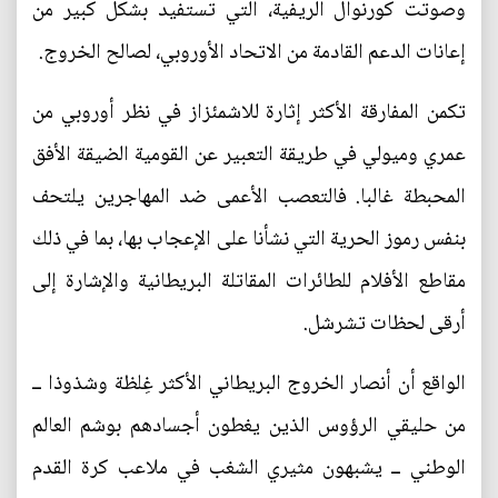
وصوتت كورنوال الريفية، التي تستفيد بشكل كبير من
إعانات الدعم القادمة من الاتحاد الأوروبي، لصالح الخروج.
تكمن المفارقة الأكثر إثارة للاشمئزاز في نظر أوروبي من
عمري وميولي في طريقة التعبير عن القومية الضيقة الأفق
المحبطة غالبا. فالتعصب الأعمى ضد المهاجرين يلتحف
بنفس رموز الحرية التي نشأنا على الإعجاب بها، بما في ذلك
مقاطع الأفلام للطائرات المقاتلة البريطانية والإشارة إلى
أرقى لحظات تشرشل.
الواقع أن أنصار الخروج البريطاني الأكثر غِلظة وشذوذا ــ
من حليقي الرؤوس الذين يغطون أجسادهم بوشم العالم
الوطني ــ يشبهون مثيري الشغب في ملاعب كرة القدم