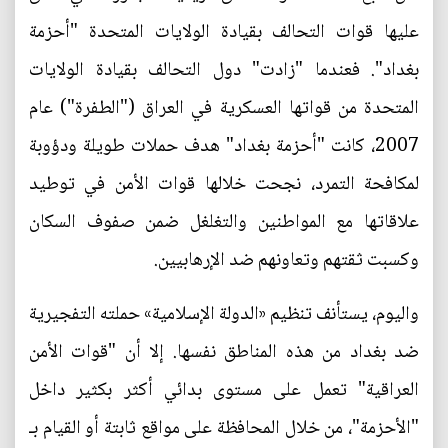
عليها قوات التحالف بقيادة الولايات المتحدة "أحزمة
بغداد". فعندما "زادت" دول التحالف بقيادة الولايات
المتحدة من قواتها العسكرية في العراق ("الطفرة") عام
2007، كانت "أحزمة بغداد" هدف حملات طويلة ودؤوبة
لمكافحة التمرد، نجحت خلالها قوات الأمن في توطيد
علاقاتها مع المواطنين والتغلغل ضمن صفوف السكان
وكسبت ثقتهم وتعاونهم ضد الإرهابيين.
واليوم، يستأنف تنظيم «الدولة الإسلامية» حملته التفجيرية
ضد بغداد من هذه المناطق نفسها. إلا أن "قوات الأمن
العراقية" تعمل على مستوى بدائي أكثر بكثير داخل
"الأحزمة"، من خلال المحافظة على مواقع ثابتة أو القيام بـ