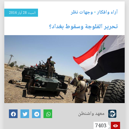
آراء وافكار
-
وجهات نظر
السبت 28 آيار 2016
تحرير الفلوجة وسقوط بغداد؟
معهد واشنطن
7403