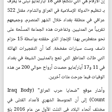
إن الأرقام هي التي تتكلم؛ ففي 18 أيار/مايو تبنى ما يعرف
بـ تنظيم «الدولة الإسلامية في العراق والشام»، مقتل 522
عراقي في منطقة بغداد خلال الشهر المنصرم، وجميعهم
تقريباً من المدنيين. وتفاخرت هذه الجماعة المسلّحة على
نحو متغطرس بهذا الإنجاز الذي حققته بواسطة 15 حزام
ناسف وست سيارات مفخخة. كما أن التفجيرات الهائلة
التي طالت المناطق التي تعج بالمدنيين الشيعة في بغداد
في 11 و17 أيار/مايو حصدت أرواح حوالي 200 من هذه
الوفيات فيما جرحت مئات آخرين.
وأشار موقع "ضحايا حرب العراق" (Iraq Body
Count) إلى أن المتوسط الشهري لأعداد القتلى في
مختلف أنحاء البلاد في الثلث الأول من عام 2016 بلغ