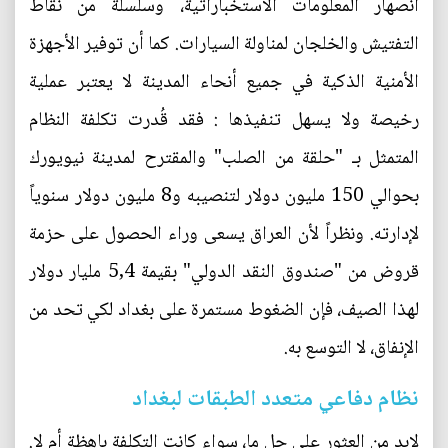
انصهار المعلومات الاستخباراتية، وسلسلة من نقاط
التفتيش والخلجان لمناولة السيارات. كما أن توفير الأجهزة
الأمنية الذكية في جميع أنحاء المدينة لا يعتبر عملية
رخيصة ولا يسهل تنفيذها : فقد قُدرت تكلفة النظام
المتمثل بـ "حلقة من الصلب" والمقترح لمدينة نيويورك
بحوالي 150 مليون دولار لتنصيبه و8 مليون دولار سنوياً
لإدارته. ونظراً لأن العراق يسعى وراء الحصول على حزمة
قروض من "صندوق النقد الدولي" بقيمة 5,4 مليار دولار
لهذا الصيف، فإن الضغوط مستمرة على بغداد لكي تحد من
الإنفاق، لا التوسع به.
نظام دفاعي متعدد الطبقات لبغداد
لابد من العثور على حل ما، سواء كانت التكلفة باهظة أم لا.