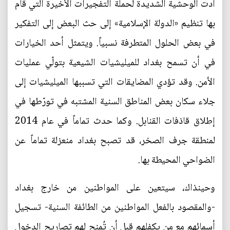
أدت الوحشية الشديدة لحملة التفجيرات الأخيرة التي قام
بها تنظيم «الدولة الإسلامية» إلى حث البعض إلى التفكير
في بعض الحلول المتطرفة نسبياً. ويتمثل أحد الخيارات
في أن تسمح بغداد للميليشيات الشيعية بتولّي عمليات
الأمن. وقد تؤدي المضايقات التي تسببها الميليشيات إلى
جلاء سكان بعض المناطق السنية المشتبه في تورّطها في
إطلاق قاذفات القنابل. وكما حدث تماماً في عام 2014
لمنطقة جرف الصخر، قد تصبح بغداد منعزلة تماماً عن
الضواحي المحيطة بها.
وحينذاك، سيتعين على المواطنين من خارج بغداد
-والمقصود بالفعل المواطنين من الطائفة السنية- تسجيل
أسمائهم مع من يكفلهم قبل أن تُمنح لهم تصاريح الدخول