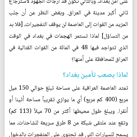
على أمن بغداد، وبالتالي تكون قد أرجأت الجهود لاسترجاع
ثاني أكبر مدينة في العراق. وبغض النظر عن أن جلب
المزيد من القوات إلى العاصمة لن يوقف التفجيرات، [فلا بد
من التساؤل] لماذا تستمر الهجمات في بغداد في الوقت
الذي تتواجد فيها 48 في المائة من القوات القتالية في
العراق للمحافظة على أمنها؟
لماذا يصعب تأمين بغداد؟
تمتد العاصمة العراقية على مساحة تبلغ حوالي 150 ميل
مربع (400 كم مربع) أي ما يوازي تقريباً مساحة أثينا أو
أنقرا. ويبلغ طول محيطها أكثر من 70 ميلاً (113 كم)
وتقع عند ملتقى شبكة من 8 طرق سريعة للشاحنات، مما
يسمح للسيارات التي قد تحتوي على المتفجرات بالدخول