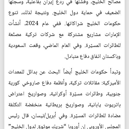
مصالح الخليج، وفشلها في ردع إيران بفاعلية، وسجلها
الضعيف في حماية دول الخليج. ونتيجة لذلك، تنوع
حكومات الخليج شراكاتها. ففي عام 2024، أنشأت
الإمارات مشاريع مشتركة مع شركات تركية مصنّعة
للطائرات المسيّرة. وفي العام الماضي، وقعت السعودية
وباكستان اتفاق دفاع متبادل.
وتبدأ حكومات الخليج أيضاً البحث عن بدائل للمعدات
الأميركية: مقاتلات تركية، وأنظمة دفاع صاروخي كورية
جنوبية، وطائرات مسيّرة أوكرانية، وصواريخ اعتراض
باتريوت يابانية، وصواريخ بريطانية منخفضة التكلفة
مضادة للطائرات المسيّرة. وفي أبريل/نيسان، قال رئيس
المجلس الأوروبي إن أوروبا “شريك موثوق لدول الخليج”