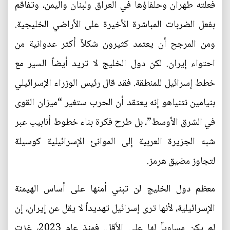
فعلته طهران وحلفاؤها في العراق ولبنان واليمن، وتفاقم
بفعل الضربات المباشرة الأخيرة على الأراضي الخليجية.
ومن المرجح أن يعتمد كثيرون شكلاً أكثر عدوانية من
احتواء إيران. لكن دول الخليج لا تريد أيضاً السير مع
خطط إسرائيل للمنطقة. فقد قال رئيس الوزراء الإسرائيلي
بنيامين نتنياهو إنه يعتقد أن الحرب ستغير “ميزان القوى
في الشرق الأوسط”، بل طرح فكرة بناء خطوط أنابيب عبر
شبه الجزيرة العربية إلى الموانئ الإسرائيلية كوسيلة
لتجاوز مضيق هرمز.
معظم دول الخليج لن تبني أمنها على أساس الهيمنة
الإسرائيلية، لأنها ترى إسرائيل تهديداً لا يقل عن إيران، إن
لم يكن مساوياً لها على الأقل. فمنذ عام 2023، غزت