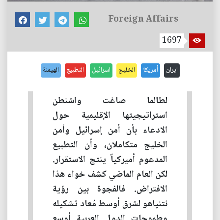
Foreign Affairs
1697
ايران
أمريكا
الخليج
اسرائيل
التطبيع
الهيمنة
لطالما صاغت واشنطن
استراتيجيتها الإقليمية حول
الادعاء بأن أمن إسرائيل وأمن
الخليج متكاملان، وأن التطبيع
المدعوم أميركياً ينتج الاستقرار.
لكن العام الماضي كشف خواء هذا
الافتراض. فالفجوة بين رؤية
نتنياهو لشرق أوسط مُعاد تشكيله
وطموحات الدول العربية أوسع