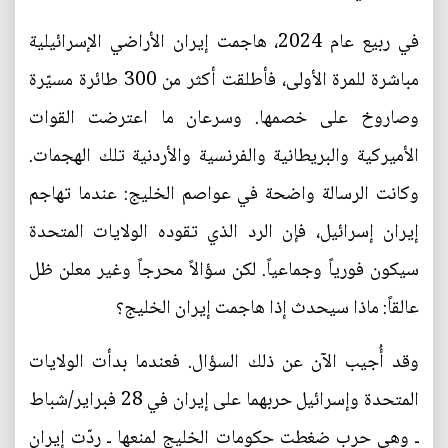
في ربيع عام 2024، هاجمت إيران الأراضي الإسرائيلية
مباشرة للمرة الأولى، فأطلقت أكثر من 300 طائرة مسيّرة
وصاروخ على خصمها. وسرعان ما اعترضت القوات
الأميركية والبريطانية والفرنسية والأردنية تلك الهجمات.
وكانت الرسالة واضحة في عواصم الخليج: عندما تهاجم
إيران إسرائيل، فإن الرد الذي تقوده الولايات المتحدة
سيكون فورياً وجماعياً. لكن سؤالاً محرجاً وغير معلن ظل
عالقاً: ماذا سيحدث إذا هاجمت إيران الخليج؟
وقد أُجيب الآن عن ذلك السؤال. فعندما بدأت الولايات
المتحدة وإسرائيل حربهما على إيران في 28 فبراير/شباط
ـ وهي حرب ضغطت حكومات الخليج لمنعها ـ ردّت إيران