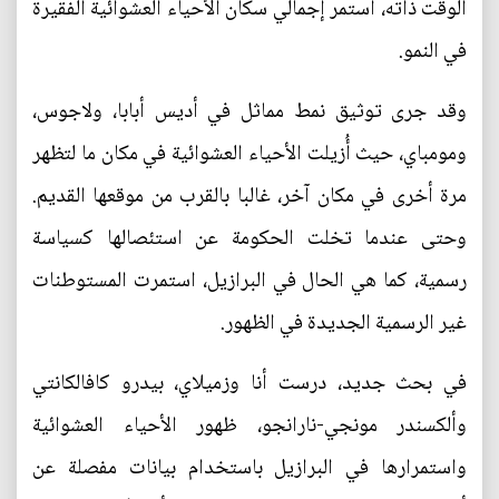
الوقت ذاته، استمر إجمالي سكان الأحياء العشوائية الفقيرة
في النمو.
وقد جرى توثيق نمط مماثل في أديس أبابا، ولاجوس،
ومومباي، حيث أُزيلت الأحياء العشوائية في مكان ما لتظهر
مرة أخرى في مكان آخر، غالبا بالقرب من موقعها القديم.
وحتى عندما تخلت الحكومة عن استئصالها كسياسة
رسمية، كما هي الحال في البرازيل، استمرت المستوطنات
غير الرسمية الجديدة في الظهور.
في بحث جديد، درست أنا وزميلاي، بيدرو كافالكانتي
وألكسندر مونجي-نارانجو، ظهور الأحياء العشوائية
واستمرارها في البرازيل باستخدام بيانات مفصلة عن