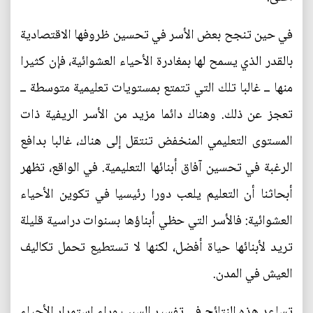
في حين تنجح بعض الأسر في تحسين ظروفها الاقتصادية
بالقدر الذي يسمح لها بمغادرة الأحياء العشوائية، فإن كثيرا
منها ــ غالبا تلك التي تتمتع بمستويات تعليمية متوسطة ــ
تعجز عن ذلك. وهناك دائما مزيد من الأسر الريفية ذات
المستوى التعليمي المنخفض تنتقل إلى هناك، غالبا بدافع
الرغبة في تحسين آفاق أبنائها التعليمية. في الواقع، تظهر
أبحاثنا أن التعليم يلعب دورا رئيسيا في تكوين الأحياء
العشوائية: فالأسر التي حظي أبناؤها بسنوات دراسية قليلة
تريد لأبنائها حياة أفضل، لكنها لا تستطيع تحمل تكاليف
العيش في المدن.
تساعد هذه النتائج في تفسير السبب وراء استمرار الأحياء