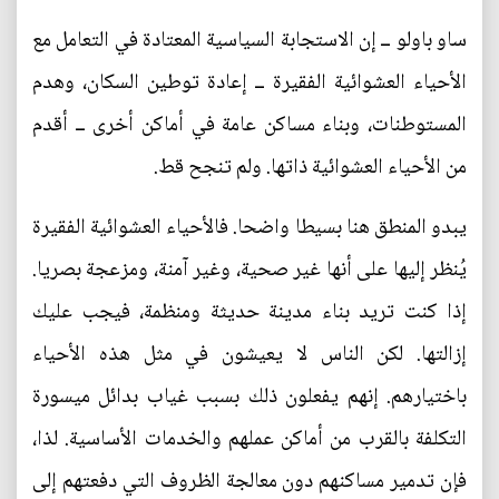
ساو باولو ــ إن الاستجابة السياسية المعتادة في التعامل مع
الأحياء العشوائية الفقيرة ــ إعادة توطين السكان، وهدم
المستوطنات، وبناء مساكن عامة في أماكن أخرى ــ أقدم
من الأحياء العشوائية ذاتها. ولم تنجح قط.
يبدو المنطق هنا بسيطا واضحا. فالأحياء العشوائية الفقيرة
يُنظر إليها على أنها غير صحية، وغير آمنة، ومزعجة بصريا.
إذا كنت تريد بناء مدينة حديثة ومنظمة، فيجب عليك
إزالتها. لكن الناس لا يعيشون في مثل هذه الأحياء
باختيارهم. إنهم يفعلون ذلك بسبب غياب بدائل ميسورة
التكلفة بالقرب من أماكن عملهم والخدمات الأساسية. لذا،
فإن تدمير مساكنهم دون معالجة الظروف التي دفعتهم إلى