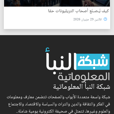
كيف يُـصـنَع أصحاب التريليونات حقا
الأثنين 29 حزيران 2026
شبكة النبأ المعلوماتية
شبكة واسعة متعددة الأبواب والصفحات تتضمن معارف ومعلومات
في الفكر والثقافة والدين والتراث والسياسة والاقتصاد والاجتماع
والعلوم وغيرها، تتمثل في صحيفة الكترونية يومية شاملة..