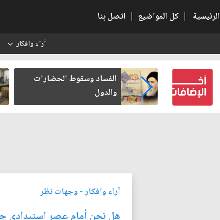
الرئيسية
|
كل المواضيع
|
اتصل بنا
آراء وافكار
س
بعين كتب لنفسه
الفساد وسقوط الحضارات
والدول
آراء وافكار
-
وجهات نظر
هل نحن أمام عصر استبدادي ج