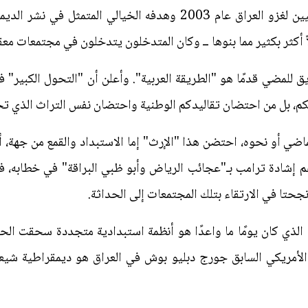
وفي انتقاد واضح للمهندسين الأميركيين لغزو العراق عام 2003 وهدفه 
ولاً أكثر بكثير مما بنوها ــ وكان المتدخلون يتدخلون في مجتمعات م
ق للمضي قدمًا هو "الطريقة العربية". وأعلن أن "التحول الكبير
كم، بل من احتضان تقاليدكم الوطنية واحتضان نفس التراث الذي تح
ضي أو نحوه، احتضن هذا "الإرث" إما الاستبداد والقمع من جهة، أ
م إشادة ترامب بـ"عجائب الرياض وأبو ظبي البراقة" في خطابه، فإن
نجحتا في الارتقاء بتلك المجتمعات إلى الحداثة.
ي" الذي كان يومًا ما واعدًا هو أنظمة استبدادية متجددة سحقت الح
الأمريكي السابق جورج دبليو بوش في العراق هو ديمقراطية شيع