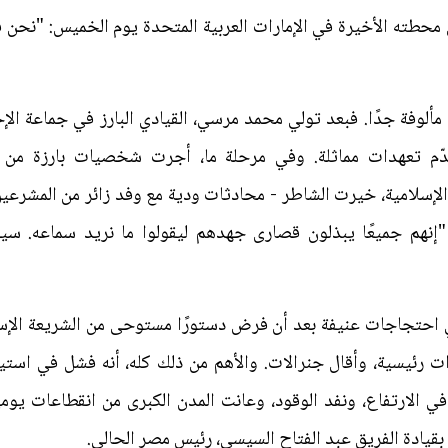
حطته الأخيرة في الإمارات العربية المتحدة يوم الخميس: "نحن ف
مألوفة جدًا. فبعد تولي محمد مرسي، القيادي البارز في جماعة ا
احة بحسني مبارك عام ٢٠١١، قدّم تعهدات مماثلة. وفي مرحلة ما، أجرت شخصيات 
لإسلامية، خيرت الشاطر - محادثات ودية مع وفد زائر من المشرعين
"إنهم جميعًا يبذلون قصارى جهدهم ليقولوا ما نريد سماعه. سي
ي احتجاجات عنيفة بعد أن فرض دستورًا مستوحى من الشريعة الإسلا
ت رئيسية، وأقال جنرالات. والأهم من ذلك كله، أنه فشل في است
ي الارتفاع، ونفد الوقود، وعانت المدن الكبرى من انقطاعات يومية ل