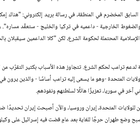
 السابق المخضرم في المنطقة، في رسالة بريد إلكتروني: "هناك إم
والضغوط الخارجية - داعميه في تركيا والخليج - ستعقّد مساره".
سلامية المحتملة لحكومة الشرع، لكن "كلا الداعمين سيقبلان بالح
ة لدعم ترامب لحكم الشرع. تتجاوز هذه الأسباب بكثير التقرّب من 
ايات المتحدة -وهو ما يسعى إليه ترامب أساسًا - والذين يرون ف
آخر في سوريا، تعزيزًا هائلًا لسلطتهم ونفوذهم.
ين للولايات المتحدة، إيران وروسيا، والآن أصبحت إيران تحديدًا
صبح وضع طهران حرجًا للغاية بعد عامٍ قضت فيه إسرائيل على وكيله