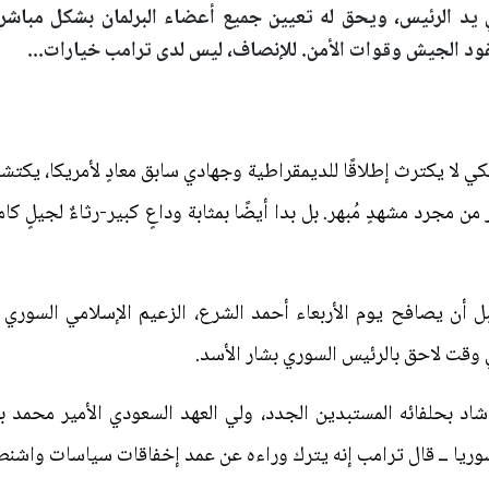
د الرئيس، ويحق له تعيين جميع أعضاء البرلمان بشكل مباشر أو
قود الجيش وقوات الأمن. للإنصاف، ليس لدى ترامب خيارات...
كي لا يكترث إطلاقًا للديمقراطية وجهادي سابق معادٍ لأمريكا، يكت
من مجرد مشهدٍ مُبهر. بل بدا أيضًا بمثابة وداعٍ كبير-رثاءٌ لجيلٍ كا
ل أن يصافح يوم الأربعاء أحمد الشرع، الزعيم الإسلامي ال
 وقت لاحق بالرئيس السوري بشار الأسد.
اد بحلفائه المستبدين الجدد، ولي العهد السعودي الأمير محمد
وريا ــ قال ترامب إنه يترك وراءه عن عمد إخفاقات سياسات واشنطن