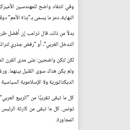
النهاية، دمر ما يسمى بـ"بناة الأمم" د
بدلاً من ذلك، قال ترامب إن أفضل طري
التدخل الغربي"، أو "رفض جذري لتراث
لكن لنكن واضحين: على مدى القرن الما
ولم يكن هناك سوى القليل بينهما. ورغ
الديكتاتورية ولا الإسلاموية السياسية 
كل ما تبقى تقريبًا من "الربيع العرب
تونس. كل ما تبقى من كارثة الرئيس 
المجاورة.