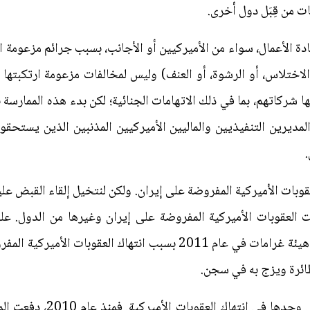
 من قِبَل دول أخرى.
قادة الأعمال، سواء من الأميركيين أو الأجانب، بسبب جرائم مزعومة ارت
ختلاس، أو الرشوة، أو العنف) وليس لمخالفات مزعومة ارتكبته
ا شركاتهم، بما في ذلك الاتهامات الجنائية؛ لكن بدء هذه الممارس
مديرين التنفيذيين والماليين الأميركيين المذنبين الذين يستحقون 
.
عقوبات الأميركية المفروضة على إيران. ولكن لنتخيل إلقاء القبض علي
هكت العقوبات الأميركية المفروضة على إيران وغيرها من الدول. 
مورجان تشيس 88.3 مليون دولار في هيئة غرامات في عام 2011 بسبب انت
ائرة ويزج به في سجن.
ولم تكن شركة جيه بي مورجان 