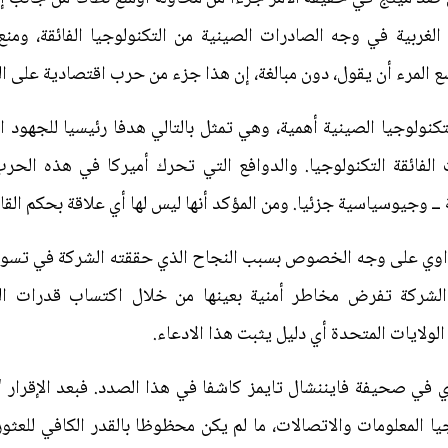
لغربية في وجه الصادرات الصينية من التكنولوجيا الفائقة، ومن
وسع المرء أن يقول، دون مبالغة، إن هذا جزء من حرب اقتصادية على
كنولوجيا الصينية أهمية، وهي تمثل بالتالي هدفا رئيسيا للجهود ال
لفائقة التكنولوجيا. والدوافع التي تحرك أميركا في هذه الحرب 
ـ وجيوسياسية جزئيا. ومن المؤكد أنها ليس لها أي علاقة بحكم القان
واوي على وجه الخصوص بسبب النجاح الذي حققته الشركة في تسو
ن الشركة تفرض مخاطر أمنية بعينها من خلال اكتساب قدرات الم
لولايات المتحدة أي دليل يثبت هذا الادعاء.
ي في صحيفة فايننشال تايمز كاشفا في هذا الصدد. فبعد الإقرار "
 المعلومات والاتصالات، ما لم يكن محظوظا بالقدر الكافي للعثو