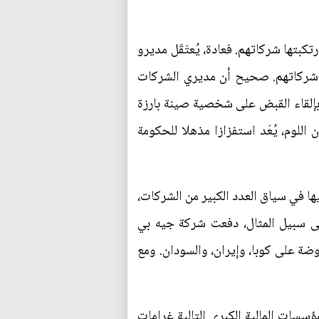
كبتها شركاتهم. فعادة، يُعتَقَل مديرو
ا شركاتهم. صحيح أن مديري الشركات
ة بإلقاء القبض على شخصية صينة بارزة
اللوم، يُعَد استفزازا مذهلا للحكومة
ها في سياق العدد الكبير من الشركات،
على سبيل المثال، دفعت شركة جيه بي
هاك العقوبات الأميركية المفروضة على كوبا، وإيران، والسودان. ومع
تشيس وحدها في انتهاك العقوبات الأميركية. فمنذ عام 2010، دفعت المؤسسات المالية الكبرى التالية غرامات