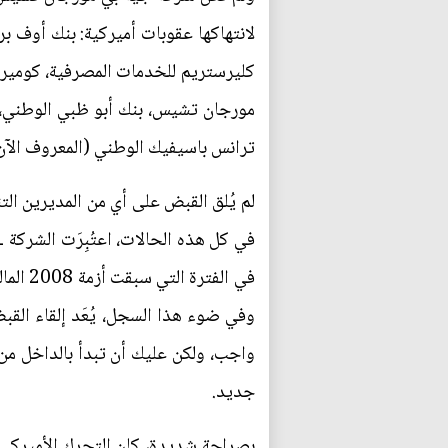
لانتهاكها عقوبات أميركية: بنك أوف ب
كليرستريم للخدمات المصرفية، كومير
مورجان تشيس، بنك أبو ظبي الوطني، بن
ترانس باسيفيك الوطني (المعروف الآن 
لم يُلق القبض على أي من المديرين الت
في كل هذه الحالات، اعتُبِرَت الشركة 
وفي ضوء هذا السجل، يُعَد إلقاء القب
واجب، ولكن عليك أن تبدأ بالداخل من 
جديد.
بصراحة شديدة، كان التحرك الأميركي