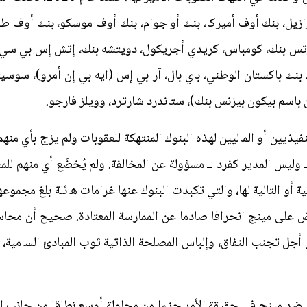
رازيل، بنك أوف أميركا، بنك أو جوام، بنك أوف موسكو، بنك أوف 
تس بنك، كومباس، كريدي أجريكول، دويتشه بنك، إتش إس بي سي، آي
ك باكستان الوطني، باي بال، آر بي إس (ايه بي إن أمرو)، سوسيت
باسم بيكون بيزنس بنك)، ستاندرد شارترد، وويلز فارجو.
نفيذيين أو الماليين لهذه البنوك المنتهكة للعقوبات ولم يزج بأي من
ــ وليس المدير كفرد ــ مسؤولة عن المخالفة. ولم يُخضَع أي منهم ل
ض على مينج انحرافا صادما عن الممارسة المعتادة. صحيح أن محاسبة
أجل تجنب النفاق، وإلباس المصلحة الذاتية ثوب المبادئ السامية،
 ضد مينج في حقيقة الأمر جزءا من محاولة أوسع نطاقا من جانب إ