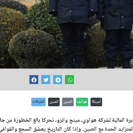
أمريكا
هواتف
الصين
الصين
الشركات
رة المالية لشركة هواوي، مينج وانزو، تحركا بالغ الخطورة من جا
متزايد الحدة مع الصين. وإذا كان التاريخ يعشق السجع والقوافي