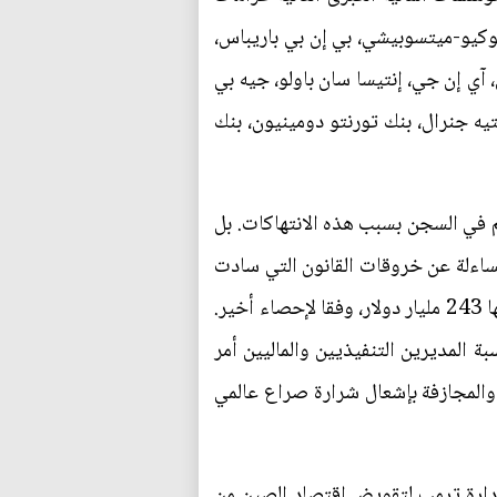
طوكيو-ميتسوبيشي، بي إن بي باريباس،
 إن جي، إنتيسا سان باولو، جيه بي
يه جنرال، بنك تورنتو دومينيون، بنك
هم في السجن بسبب هذه الانتهاكات. بل
لمساءلة عن خروقات القانون التي سادت
في الفترة التي سبقت أزمة 2008 المالية أو التالية لها، والتي تكبدت البنوك عنها غرامات هائلة بلغ مجموعها 243 مليار دولار، وفقا لإحصاء أخير.
 المديرين التنفيذيين والماليين أمر
 والمجازفة بإشعال شرارة صراع عالمي
دارة ترمب لتقويض اقتصاد الصين من