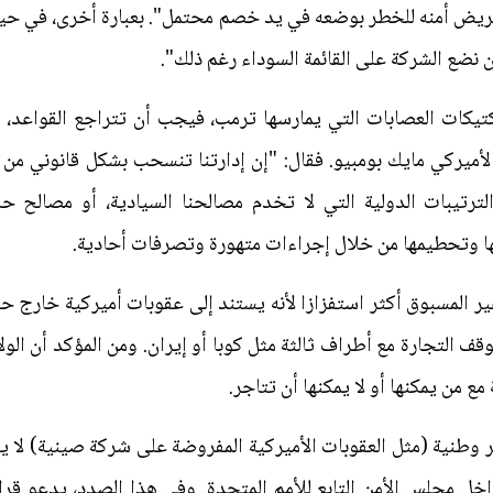
عريض أمنه للخطر بوضعه في يد خصم محتمل". بعبارة أخرى، في حين 
 نضع الشركة على القائمة السوداء رغم ذلك".
تكتيكات العصابات التي يمارسها ترمب، فيجب أن تتراجع القواعد
أميركي مايك بومبيو. فقال: "إن إدارتنا تنسحب بشكل قانوني من ـ
لترتيبات الدولية التي لا تخدم مصالحنا السيادية، أو مصالح ح
تها وتحطيمها من خلال إجراءات متهورة وتصرفات أحادية.
 المسبوق أكثر استفزازا لأنه يستند إلى عقوبات أميركية خارج حدو
قف التجارة مع أطراف ثالثة مثل كوبا أو إيران. ومن المؤكد أن الو
ع من يمكنها أو لا يمكنها أن تتاجر.
ر وطنية (مثل العقوبات الأميركية المفروضة على شركة صينية) لا ين