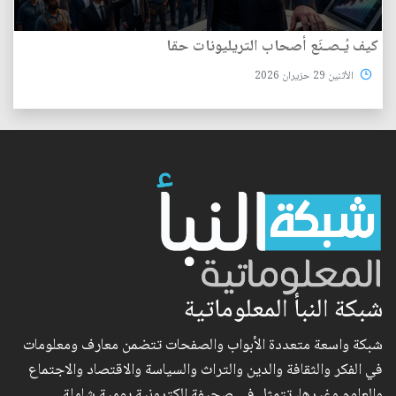
كيف يُـصـنَع أصحاب التريليونات حقا
الأثنين 29 حزيران 2026
شبكة النبأ المعلوماتية
شبكة واسعة متعددة الأبواب والصفحات تتضمن معارف ومعلومات
في الفكر والثقافة والدين والتراث والسياسة والاقتصاد والاجتماع
والعلوم وغيرها، تتمثل في صحيفة الكترونية يومية شاملة..