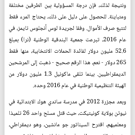
ونتيجة لذلك، فإن درجة المسؤولية بين الطرفين مختلفة
ومتباينة. للحصول على دليل على ذلك، يحتاج المرء فقط
لتتبع صرف الأموال. وفقا لجريدة لوس أنجلوس تايمز، في
عام 2016، تبرعت جمعية البندقية الوطنية (نرا) بمبلغ
52.6 مليون دولار لفائدة الحملات الانتخابية، منها فقط
265 دولار - نعم، هذا الرقم صحيح - ذهبت إلى المرشحين
الديمقراطيين. بينما تلقى ماكونيل 1.3 مليون دولار من
الهيئة التنظيمية الوطنية في عام 2016 وحده.
وبعد مجزرة 2012 في مدرسة ساندي هوك الابتدائية في
نيوتن بولاية كونيتيكت، حيث قتل مسلح واحد 26 تلميذا
ومعلميهم، اقترح السيناتور جو مانشين، وهو ديمقراطي،