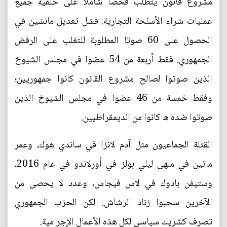
مشروع قانون يتطلب فحصا شاملا على خلفية جميع
عمليات شراء الأسلحة التجارية. فشل تعديل مانشين في
الحصول على 60 صوتا المطلوبة للتغلب على الرفض
الجمهوري. فقط أربعة من 54 عضوا في مجلس الشيوخ
الذين صوتوا لصالح مشروع القانون كانوا جمهوريين؛
وفقط خمسة من 46 عضوا في مجلس الشيوخ الذين
صوتوا ضده ه كانوا من الديمقراطيين.
القتلة الجماعيون مثل آدم لانزا في ساندي هوك، وعمر
ماتين في ملهى ليلي بولز في أورلاندو في عام 2016،
وستيفن بادوك في لاس فيجاس، وعدد لا يحصى من
الآخرين سحبوا زناد الرشاش. لكن الحزب الجمهوري
تصرف كشريك سياسي لكل هذه الأعمال الإجرامية.