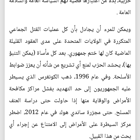
حزبية، بدلا من اعتبارها قضية تهم السياسة العامة والسلامة
العامة .
ويمكن للمرء أن يجادل بأن كل عمليات القتل الجماعي
المتكررة في الولايات المتحدة على مدى العقود القليلة
الماضية كان لها ختم جمهوري. بعد كل مأساة (يمكن التنبؤ
بها)، يحشد الحزب لمنع أي تشريع من شأنه أن يعزز ضوابط
الأسلحة. وفي عام 1996، ذهب الكونغرس الذي يسيطر
عليه الجمهوريون إلى حد التهديد بفشل مراكز مكافحة
الأمراض والوقاية منها إذا حاولت حتى دراسة العنف
المسلح. حتى مجزرة ساندي هوك في عام 2012، اضطر
مركز السيطرة على الأمراض إلى الامتناع عن إجراء أي
بحث من هذا القبيل.