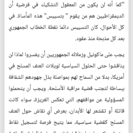
"كما أنه لن يكون من المعقول التشكيك في فرضية أن
الديمقراطيين هم من يقوم " بتسييس" هذه المأساة. في
كل الأحوال، كان التسييس دائما نقطة الخطاب الجمهوري
بعد كل مذبحة منذ عقود.
يجب على ماكونيل وزملائه الجمهوريين أن يفسروا لماذا لن
يناقشوا حتى الحلول السياسية لويلات العنف المسلح في
أمريكا، بدلا من السماح لهم بمواصلة بذل جهودهم الشفافة
ببساطة لتجنب قضية مراقبة الأسلحة. ويجب أن يتحملوا
المسؤولية عن مواقفهم، التي تعكس الغريزة، سواء كانت
قاتلة أو تقشعر لها الأبدان، بعرض أي نقاش حول العنف
المسلح كقضية سياسية، مما يتيح فرصة لتسجيل نقاط