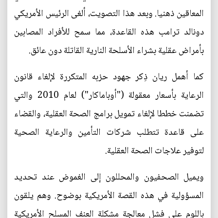
المعاقين ذهنيا. وبعد هذا التصويت، ألغى الرئيس الأمريكي
دونالد ترامب هذه القاعدة، مما سمح للأفراد المصابين
بأمراض عقلية بشراء الأسلحة النارية القاتلة دون عائق.
كما أهمل ريان ذِكر جهود حزبه المتكررة لإلغاء قانون
الرعاية بأسعار معقولة ("أوباماكار") لعام 2010 والتي
تضمنت خططا لإلغاء تمويل برامج الصحة العقلية، والقضاء
على قاعدة تتطلب شركات التأمين والرعاية الصحية
لتوفير علاجات الصحة العقلية.
ويميل الصحفيون والمحللون إلى الغموض عند تحديد
المسؤولية في هذه القصة الأمريكية بوضوح. وهم يلقون
باللوم على فشل معالجة مشكلة العنف المسلح الأمريكية