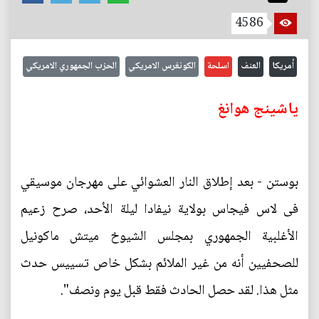
4586
أمريكا
العنف
اسلحة
الكونغرس الامريكي
الحزب الجمهوري الامريكي
ياشينج هوانغ
بوستن - بعد إطلاق النار العشوائي على مهرجان موسيقي
فى لاس فيجاس بولاية نيفادا ليلة الأحد، صرح زعيم
الأغلبية الجمهوري بمجلس الشيوخ ميتش ماكونيل
للصحفيين أنه من غير الملائم بشكل خاص تسييس حدث
مثل هذا. لقد حصل الحادث فقط قبل يوم ونصف".