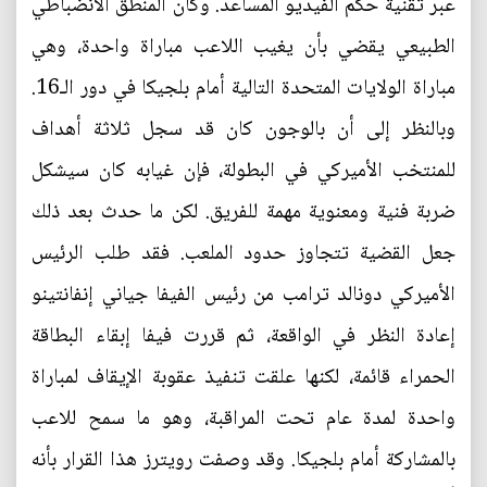
عبر تقنية حكم الفيديو المساعد. وكان المنطق الانضباطي
الطبيعي يقضي بأن يغيب اللاعب مباراة واحدة، وهي
مباراة الولايات المتحدة التالية أمام بلجيكا في دور الـ16.
وبالنظر إلى أن بالوجون كان قد سجل ثلاثة أهداف
للمنتخب الأميركي في البطولة، فإن غيابه كان سيشكل
ضربة فنية ومعنوية مهمة للفريق. لكن ما حدث بعد ذلك
جعل القضية تتجاوز حدود الملعب. فقد طلب الرئيس
الأميركي دونالد ترامب من رئيس الفيفا جياني إنفانتينو
إعادة النظر في الواقعة، ثم قررت فيفا إبقاء البطاقة
الحمراء قائمة، لكنها علقت تنفيذ عقوبة الإيقاف لمباراة
واحدة لمدة عام تحت المراقبة، وهو ما سمح للاعب
بالمشاركة أمام بلجيكا. وقد وصفت رويترز هذا القرار بأنه