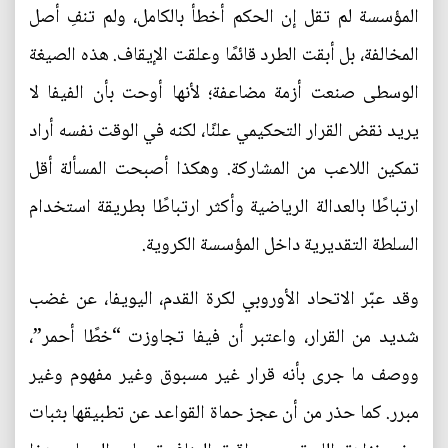
المؤسسة لم تقل إن الحكم أخطأ بالكامل، ولم تنفِ أصل
المخالفة، بل أبقت الطرد قائمًا وعلقت الإيقاف. هذه الصيغة
الوسطى صنعت أزمة مضاعفة؛ لأنها أوحت بأن الفيفا لا
يريد نقض القرار التحكيمي علنًا، لكنه في الوقت نفسه أراد
تمكين اللاعب من المشاركة. وهكذا أصبحت المسألة أقل
ارتباطًا بالعدالة الرياضية وأكثر ارتباطًا بطريقة استخدام
السلطة التقديرية داخل المؤسسة الكروية.
وقد عبّر الاتحاد الأوروبي لكرة القدم، اليويفا، عن غضب
شديد من القرار، واعتبر أن فيفا تجاوزت “خطًا أحمر”،
ووصف ما جرى بأنه قرار غير مسبوق وغير مفهوم وغير
مبرر. كما حذر من أن عجز حماة القواعد عن تطبيقها بثبات