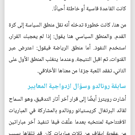
كانت القاعدة قاسية أو خاطئة أحيانًا.
من هنا، كانت خطورة تدخله أنه نقل منطق السياسة إلى كرة
القدم. والمنطق السياسي هنا يقول: إذا لم يعجبك القرار،
استخدم النفوذ. أما منطق الرياضة فيقول: اعترض عبر
القنوات، ثم اقبل النتيجة. وعندما يتغلب المنطق الأول على
الثاني، تفقد اللعبة جزءًا من معناها الأخلاقي.
سابقة رونالدو وسؤال ازدواجية المعايير
أشارت رويترز أيضًا إلى قرار آخر أثار التدقيق، وهو السماح
لقائد البرتغال كريستيانو رونالدو بالمشاركة في المباريات
الافتتاحية لمنتخبه بعدما علّقت فيفا تنفيذ آخر مباراتين
من عقوبة إيقاف من ثلاث مباريات كان قد تلقاها بسبب