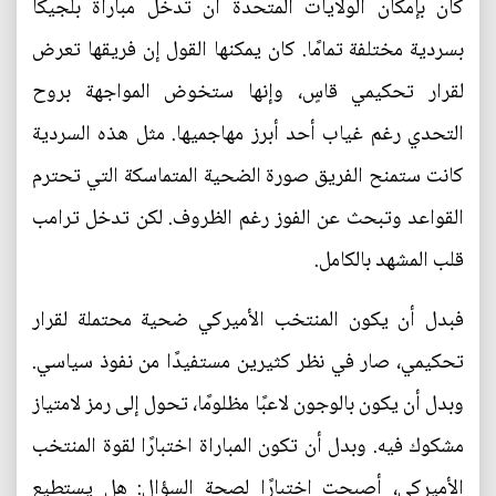
كان بإمكان الولايات المتحدة أن تدخل مباراة بلجيكا
بسردية مختلفة تمامًا. كان يمكنها القول إن فريقها تعرض
لقرار تحكيمي قاسٍ، وإنها ستخوض المواجهة بروح
التحدي رغم غياب أحد أبرز مهاجميها. مثل هذه السردية
كانت ستمنح الفريق صورة الضحية المتماسكة التي تحترم
القواعد وتبحث عن الفوز رغم الظروف. لكن تدخل ترامب
قلب المشهد بالكامل.
فبدل أن يكون المنتخب الأميركي ضحية محتملة لقرار
تحكيمي، صار في نظر كثيرين مستفيدًا من نفوذ سياسي.
وبدل أن يكون بالوجون لاعبًا مظلومًا، تحول إلى رمز لامتياز
مشكوك فيه. وبدل أن تكون المباراة اختبارًا لقوة المنتخب
الأميركي، أصبحت اختبارًا لصحة السؤال: هل يستطيع