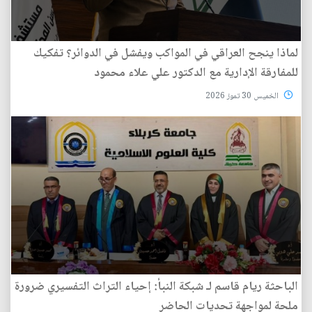
لماذا ينجح العراقي في المواكب ويفشل في الدوائر؟ تفكيك
للمفارقة الإدارية مع الدكتور علي علاء محمود
الخميس 30 تموز 2026
الباحثة ريام قاسم لـ شبكة النبأ: إحياء التراث التفسيري ضرورة
ملحة لمواجهة تحديات الحاضر