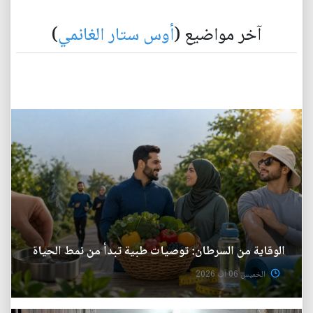
آخر مواضيع (
أوس ستار الغانمي
)
الوقاية من السرطان: توصيات طبية تبدأ من نمط الحياة
الخميس 06 آب 2026