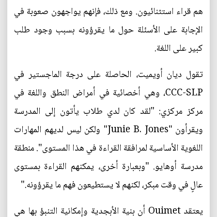
هم قراء استثنائيون. ومع ذلك، فإنهم يواجهون صعوبة في
الإجابة على الأسئلة حول ما يقرؤونه بسبب وجود طلب
كبير على اللغة.
تقول ديان أويميت، الحاصلة على درجة الماجستير في
CCC-SLP، وهي أخصائية في أمراض النطق واللغة في
مركز مركزي: "لقد كان لدي طلاب يأتون إلى المدرسة
ويقرأون "Junie B. Jones" ولكن ليس لديهم المهارات
اللغوية الأساسية لمرافقة القراءة في هذا المستوى". منطقة
مدرسة أوهايو. "وبعبارة أخرى، يمكنهم القراءة بمستوى
عالٍ في وقت مبكر، لكنهم لا يستطيعون فهم ما يقرؤونه."
يعتقد Ouimet أن بنية الأبجدية وإمكانية التنبؤ بها هي