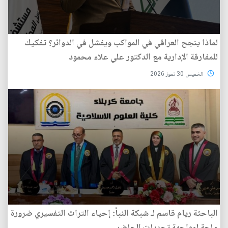
لماذا ينجح العراقي في المواكب ويفشل في الدوائر؟ تفكيك
للمفارقة الإدارية مع الدكتور علي علاء محمود
الخميس 30 تموز 2026
الباحثة ريام قاسم لـ شبكة النبأ: إحياء التراث التفسيري ضرورة