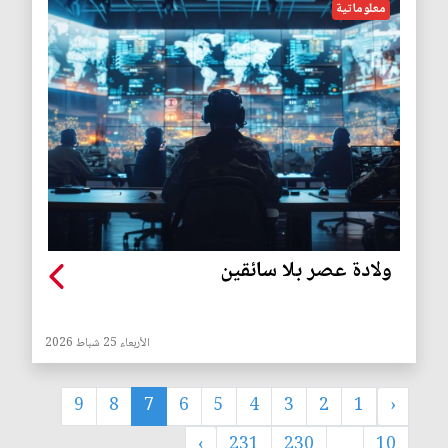
معلوماتية
ولادة عصر بلا سائقين
الأربعاء 25 شباط 2026
9
8
7
6
5
4
3
2
1
‹
›
231
230
...
10