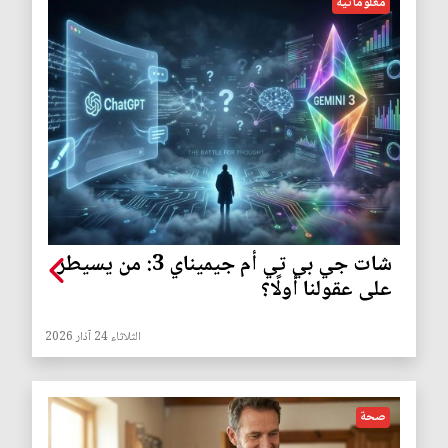
معلوماتية
شات جي بي تي أم جيميناي 3: من يسيطر
على عقولنا أولًا؟
الثلاثاء 24 آذار 2026
صحة