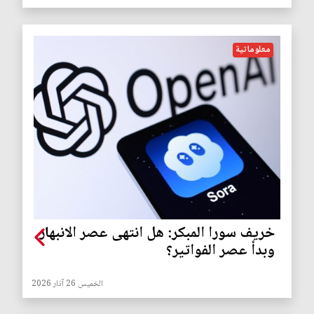
معلوماتية
خريف سورا المبكر: هل انتهى عصر الانبهار
وبدأ عصر الفواتير؟
الخميس 26 آذار 2026