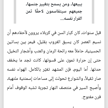
يبيعها، ومن يسمح بتغيير جنسها،
جميعهم سيتقاسمون لاحقًا ثمن
القرار نفسه...
قبل سنوات، كان كبار السن في كربلاء يروون لأحفادهم أن
نسيم العصر كان يسبق الغروب بقليل، فيمر بين بساتين
الحسينية، حاملاً معه رائحة الرمان والعنب وأشجار النخيل،
حتى إن حرارة تموز، على قسوتها، كانت تجد ما يخفف
حدتها. أما اليوم، فإن المشهد تغيّر بالكامل. الهواء نفسه
صار ثقيلاً، والشوارع تحولت إلى مساحات إسمنتية ملتهبة،
وأصبح السير في منتصف النهار تجربة تشبه الوقوف أمام
فرن مفتوح.