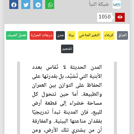
شبكة النبأ
1050
العراق
كربلاء
التغير المناخي
بيئة
مدن
درجات الحرارة
فصل الصيف
تشجير
المدن الحديثة لا تُقاس بعدد
الأبنية التي تُشيَّد، بل بقدرتها على
الحفاظ على التوازن بين العمران
والطبيعة. أما حين تتحول كل
مساحة خضراء إلى قطعة أرض
للبيع، فإن المدينة تبدأ تدريجيًا
بفقدان مناعتها البيئية. والمفارقة
أن من يشتري تلك الأرض، ومن