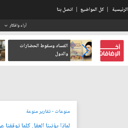
الرئيسية
|
كل المواضيع
|
اتصل بنا
آراء وافكار
س
بعين كتب لنفسه
الفساد وسقوط الحضارات
والدول
منوعات
-
تقارير منوعة
لماذا يؤنبنا العقل كلما توقفنا ع