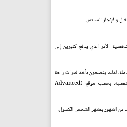
غال والإنجاز المستمر.
صية، الأمر الذي يدفع كثيرين إلى
املة، لذلك ينصحون بأخذ فترات راحة
من وسائل التواصل أو متابعة حسابات تشجع على التوازن واليقظة الذهنية والاهتمام بالصحة النفسية، بحسب موقع (Advanced
وف من الظهور بمظهر الشخص الكسول.