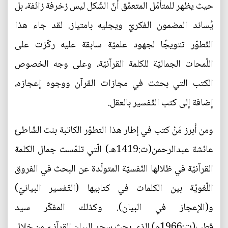
حيث يظهر للمتأمّل المتعمّق أنّ الشّكل ليس زخرفة زائفة، بل
يُساند المضمون الفكريّ ويجليه بامتياز. لقد جاء هذا
التّطوّر تتويجًا لجهود علميّة سابقة عليه ركّزت على
اللّمحات الجماليّة للكلمة القرآنيّة، وعلى وجه الخصوص
الكتب التي بحثت في مجازات القرآن ووجوه إعجازه،
إضافة إلى كتب التّفسير بالعقل.
ومن أبرز مَنْ كتب في إطار هذا التطوّر الكاتبة بنت الشّاطئ
عائشة عبدالرحمن(ت:1419هـ) الّتي تلمّست جمال الكلمة
القرآنيّة في ظلالها النّفسيّة المتولّدة عن البحث في الفروق
اللّغويّة بين الكلمات في كتابيها (التّفسير البيانيّ)
و(الإعجاز في البيان). وكذلك المفكّر سيد
قطب(ت:1966م) الذي بحث سحر البيان القرآنيّ من خلال