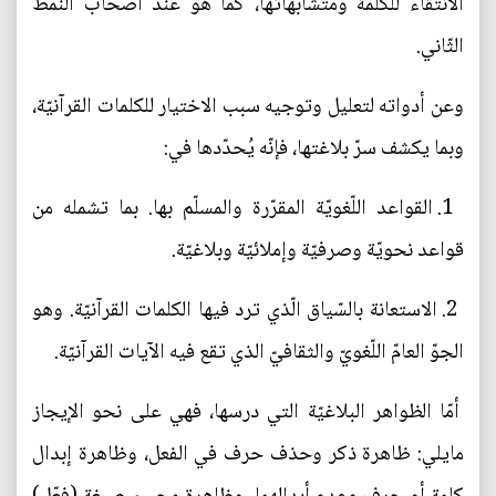
الانتقاء للكلمة ومتشابهاتها، كما هو عند أصحاب النّمط
الثّاني.
وعن أدواته لتعليل وتوجيه سبب الاختيار للكلمات القرآنيّة،
وبما يكشف سرّ بلاغتها، فإنّه يُحدّدها في:
1. القواعد اللّغويّة المقرّرة والمسلّم بها. بما تشمله من
قواعد نحويّة وصرفيّة وإملائيّة وبلاغيّة.
2. الاستعانة بالسّياق الّذي ترد فيها الكلمات القرآنيّة. وهو
الجوّ العامّ اللّغويّ والثقافيّ الذي تقع فيه الآيات القرآنيّة.
أمّا الظواهر البلاغيّة التي درسها، فهي على نحو الإيجاز
مايلي: ظاهرة ذكر وحذف حرف في الفعل، وظاهرة إبدال