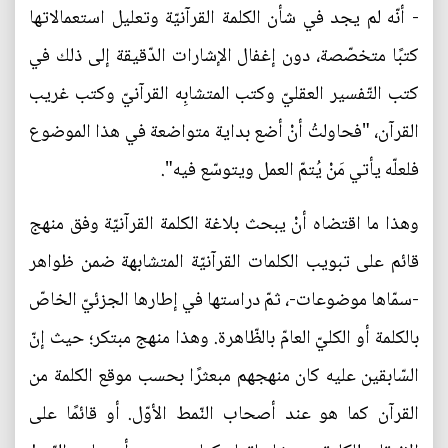
- أنّه لم يجد في شأن الكلمة القرآنيّة وتعليل استعمالاتها
كتبًا متخصّصة، دون إغفال الإشارات الدّقيقة إلى ذلك في
كتب التّفسير العقليّ وكتب المتشابِه القرآنيّ وكتب غريب
القرآن، "فحاولتُ أنْ أضع بداية متواضعة في هذا الموضوع
فلعلّه يأتي مَنْ يُتمّ العمل ويتوسّع فيه".
وهذا ما اقتضاه أنْ يبحث بلاغة الكلمة القرآنيّة وفق منهج
قائم على تبويب الكلمات القرآنيّة المتشابهة ضمن ظواهر
-سمّاها موضوعات-، ثمّ دراستها في إطارها الجزئيّ الخاصّ
بالكلمة أو الكليّ العامّ بالظّاهرة. وهذا منهج مبتكر؛ حيث إنّ
السّابقين عليه كان منهجهم مبعثرًا بحسب موقع الكلمة من
القرآن كما هو عند أصحاب النّمط الأوّل. أو قائمًا على