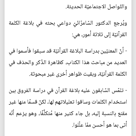
والتّواصل الاجتماعيّة الحديثة.
ويُرجع الدكتور السّامرّائيّ دواعي بحثه في بلاغة الكلمة
القرآنيّة إلى ثلاثة أمور، هي:
- أنّ المعنيّين بدراسة البلاغة القرآنيّة قد سبقوا فأسموا في
العديد من مباحث هذا الكتاب، كظاهرة الذّكر والحذف في
الكلمة القرآنيّة، وبقيت ظواهر أخرى غير مبحوثة.
- تلمّس السّابقون عليه بلاغة القرآن في دراسة الفروق بين
استخدام الكلمات وساقوا تعليلاتهم لها، لكنّ قسمًا منها غير
مقنع بالنسبة إليه، بل جاء كثير منها مُتكلَّفًا، وهو يزعم أنّه
أتى بما هو أحسن ممّا علّلوا.