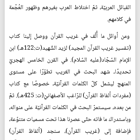
القبائل العربيّة، ثمّ اختلاط العرب بغيرهم وظهور العُجْمة
في كلامهم.
ومن أوائل ما أُلّف في غريب القرآن ووصل إلينا كتاب
(تفسير غريب القرآن المجيد) لزيد الشّهيد(ت:122هـ) ابن
الإمام السّجّاد(عليه السّلام). في القرن الخامس الهجريّ
تحديدًا، شهد البحث في الغريب تطوّرًا على مستوى
المنهج ليشمل كلّ الكلمات القرآنيّة، خصوصًا مع كتاب
(مفردات ألفاظ القرآن) للرّاغب الأصفهانيّ(ت: 425هـ). ثمّ
من بعده، سيستمرّ البحث في الكلمات القرآنيّة على منواله،
وباستدراك ما فاته حتّى عصرنا هذا تحت مسميات متنوّعة،
فإضافة إلى (غريب القرآن)، سنجد (ألفاظ القرآن)