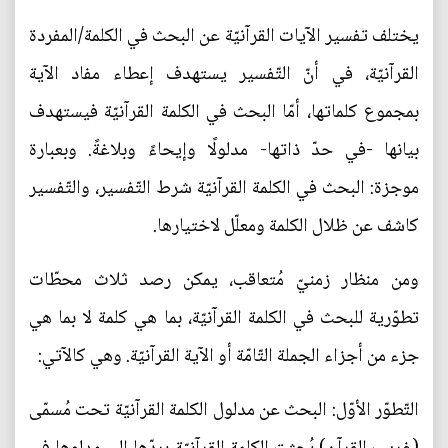
يختلف تفسير الآيات القرآنيّة عن البحث في الكلمة/المفردة
القرآنيّة، في أنّ التّفسير يستهدف إعطاء مفاد الآية
بمجموع كلماتها، أمّا البحث في الكلمة القرآنيّة فيستهدف
بيانها -في حدّ ذاتها- مدلولًا وإيحاءً وبلاغةً. وبعبارة
موجزة: البحث في الكلمة القرآنيّة شرط التّفسير، والتّفسير
كاشف عن ظلال الكلمة ومعلّل لاختيارها.
ومن منظار زمنيّ مُتعاقب، يمكن رصد ثلاث محطّات
تطوّرية للبحث في الكلمة القرآنيّة، بما هي كلمة لا بما هي
جزء من أجزاء الجملة التّامّة أو الآية القرآنيّة. وهي كالآتي:
التّطوّر الأوّل: البحث عن مدلول الكلمة القرآنيّة تحت مُسمّى