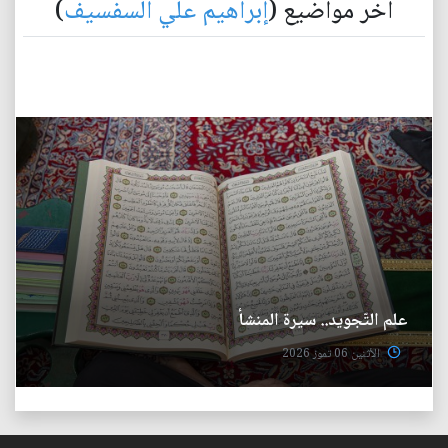
آخر مواضيع (
إبراهيم علي السفسيف
)
علم التّجويد.. سيرة المنشأ
الأثنين 06 تموز 2026