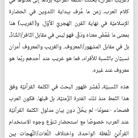
(غريب القرآن) بُحثت الكلمة القرآنيّة بردّها إلى مدلوها في
كلام العرب، زمن ما عُرف ببداية التّدوين في الحضارة
الإسلاميّة في نهاية القرن الهجريّ الأوّل. و(الغريب) هنا
بمعنى ما غَمُضَ معناه ودَقَّ. فهو ليس في مقابل النّافر/الشّاذّ،
بل في مقابل المشهور/المعروف. والغريب والمعروف أمران
نسبيّان بالنّسبة للأفراد، فما هو غريب عند أحدهم ربّما هو
معروف عند غيره.
هذه النّسبيّة، تُفسّر ظهور البحث في الكلمة القرآنيّة وفق
هذا النّمط منذ تلك الفترة الزّمنيّة، بل قبلها. فكون العرب
فصحاء -عمومًا- لم يحُلْ دون بيان مدلول الكلمة القرآنيّة
عند العرب؛ خصوصًا مع استحضار تنوّع وجوه الاستخدام
القرآنيّ للّفظة الواحدة، واختلاف اللّغات/اللّهجات بين