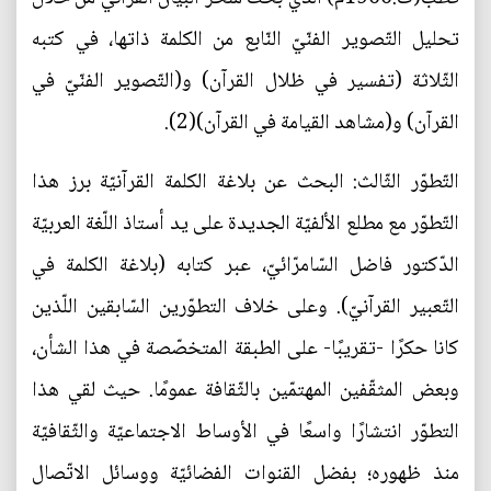
تحليل التّصوير الفنّيّ النّابع من الكلمة ذاتها، في كتبه
الثّلاثة (تفسير في ظلال القرآن) و(التّصوير الفنّيّ في
القرآن) و(مشاهد القيامة في القرآن)(2).
التّطوّر الثّالث: البحث عن بلاغة الكلمة القرآنيّة برز هذا
التّطوّر مع مطلع الألفيّة الجديدة على يد أستاذ اللّغة العربيّة
الدّكتور فاضل السّامرّائيّ، عبر كتابه (بلاغة الكلمة في
التّعبير القرآنيّ). وعلى خلاف التطوّرين السّابقين اللّذين
كانا حكرًا -تقريبًا- على الطبقة المتخصّصة في هذا الشأن،
وبعض المثقّفين المهتمّين بالثّقافة عمومًا. حيث لقي هذا
التطوّر انتشارًا واسعًا في الأوساط الاجتماعيّة والثّقافيّة
منذ ظهوره؛ بفضل القنوات الفضائيّة ووسائل الاتّصال