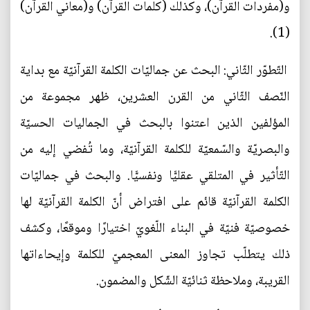
و(مفردات القرآن)، وكذلك (كلمات القرآن) و(معاني القرآن)
(1).
التّطوّر الثّاني: البحث عن جماليّات الكلمة القرآنيّة مع بداية
النّصف الثّاني من القرن العشرين، ظهر مجموعة من
المؤلفين الذين اعتنوا بالبحث في الجماليات الحسيّة
والبصريّة والسّمعيّة للكلمة القرآنيّة، وما تُفضي إليه من
التّأثير في المتلقي عقليًّا ونفسيًّا. والبحث في جماليّات
الكلمة القرآنيّة قائم على افتراض أنّ الكلمة القرآنيّة لها
خصوصيّة فنيّة في البناء اللّغويّ اختيارًا وموقعًا، وكشف
ذلك يتطلّب تجاوز المعنى المعجميّ للكلمة وإيحاءاتها
القريبة، وملاحظة ثنائيّة الشّكل والمضمون.