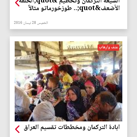
الشيعة التركمان وتحطيم &quot;الحلقة
الأضعف&quot;.. طوزخورماتو مثالاً
الخميس 28 نيسان 2016
عنف وارهاب
ابادة التركمان ومخططات تقسيم العراق