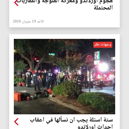
هجوم اورلاندو ومعركة الفلوجة والمقاربات
المحتملة
الأحد 19 حزيران 2016
وجهات نظر
ستة اسئلة يجب ان نسألها في اعقاب
احداث اورلاندو