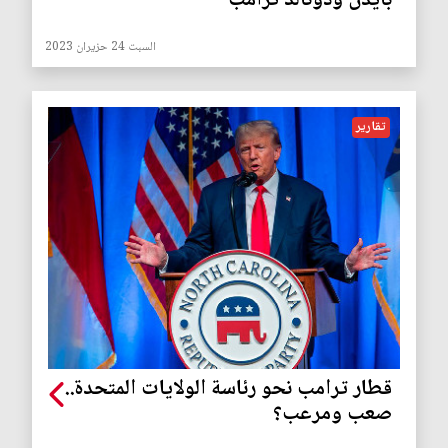
بايدن ودونالد ترامب
السبت 24 حزيران 2023
تقارير
قطار ترامب نحو رئاسة الولايات المتحدة..
صعب ومرعب؟