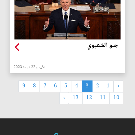
جـو الشعبوي
الأربعاء 22 شباط 2023
9
8
7
6
5
4
3
2
1
‹
›
13
12
11
10