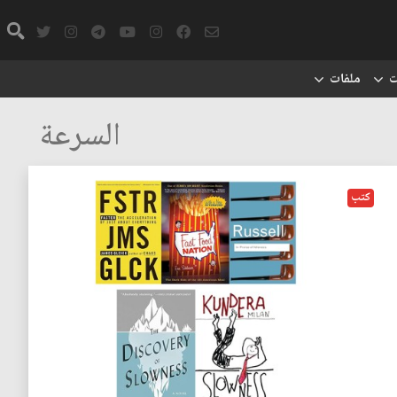
ت
ملفات
السرعة
كتب