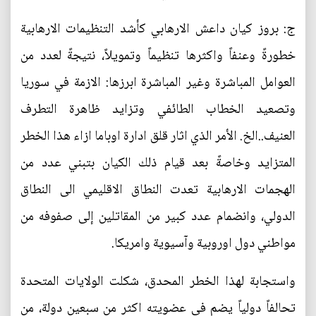
ج: بروز كيان داعش الارهابي كأشد التنظيمات الارهابية
خطورةً وعنفاً واكثرها تنظيماً وتمويلاً، نتيجةً لعدد من
العوامل المباشرة وغير المباشرة ابرزها: الازمة في سوريا
وتصعيد الخطاب الطائفي وتزايد ظاهرة التطرف
العنيف..الخ. الأمر الذي اثار قلق ادارة اوباما ازاء هذا الخطر
المتزايد وخاصةً بعد قيام ذلك الكيان بتبني عدد من
الهجمات الارهابية تعدت النطاق الاقليمي الى النطاق
الدولي، وانضمام عدد كبير من المقاتلين إلى صفوفه من
مواطني دول اوروبية وآسيوية وامريكا.
واستجابة لهذا الخطر المحدق، شكلت الولايات المتحدة
تحالفاً دولياً يضم في عضويته اكثر من سبعين دولة، من