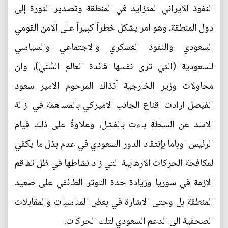
النفوذ الايراني المتزايد في المنطقة وتصدير الثورة إلى
دول المنطقة، وهو امر يشكل خطراً كبيراً على الامن القومي
السعودي والنفوذ العسكري والاجتماعي والسياسي
للسعودية (التي ترى نفسها قائدة العالم السُني)، وان
محاولات وزير الخارجية آنذاك المرحوم الامير سعود
الفيصل ارادت اقناع الجانب الاميركي بالمساهمة في ازالة
الاسد عن السلطة باءت بالفشل، وعلاوةً على ذلك قيام
الرئيس اوباما بإنتقاد الدور السعودي في عدم بذل ما يكفي
لمكافحة الحركات الارهابية التي زاد نشاطها في ظل تفاقم
الازمة في سوريا وزيادة حدة التوتر الطائفي على صعيد
المنطقة بل وحتى الاشارة في بعض المناسبات والمقابلات
الصحفية الى الدعم السعودي لتلك الحركات.