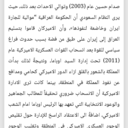
صدام حسين عام (2003) وتوالي الاحداث بعد ذلك، حيث
يرى النظام السعودي أن الحكومة العراقية “موالية للجارة
ايران وخاضعة لنفوذها»، وأن الاميركان قاموا بتسليم
العراق إلى إيران على طبق من فضة بسبب حدوث فراغ
سياسي للقوة بعد انسحاب القوات العسكرية الاميركية عام
(2011) تحت إدارة السيد اوباما، ونتيجةً لذلك بدأت
المملكة بالشعور بالقلق ازاء الدور الاميركي كحامي ومدافع
عن نفوذ المملكة في المنطقة، بينما كانت ترى الادارة
الاميركية أن الانسحاب ضروري تحقيقاً للمطالب الجماهير
والوعود الانتخابية التي تعهد بها الرئيس اوباما امام الشعب
الاميركي، اضافةً الى الاعتقاد الراسخ للإدارة حول تقليص
الوجود العسكري الاميركي في المنطقة وتغليب الوجود