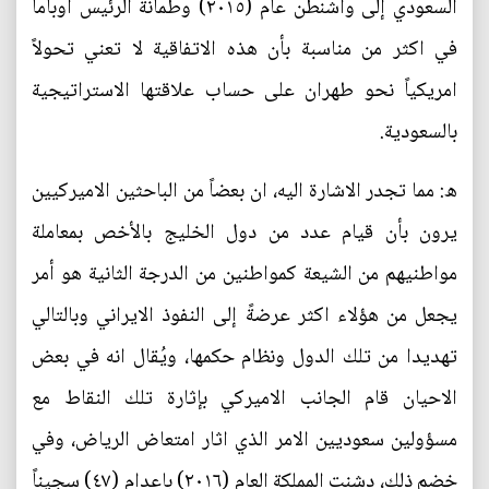
السعودي إلى واشنطن عام (٢٠١٥) وطمأنة الرئيس اوباما
في اكثر من مناسبة بأن هذه الاتفاقية لا تعني تحولاً
امريكياً نحو طهران على حساب علاقتها الاستراتيجية
بالسعودية.
ه: مما تجدر الاشارة اليه، ان بعضاً من الباحثين الاميركيين
يرون بأن قيام عدد من دول الخليج بالأخص بمعاملة
مواطنيهم من الشيعة كمواطنين من الدرجة الثانية هو أمر
يجعل من هؤلاء اكثر عرضةً إلى النفوذ الايراني وبالتالي
تهديدا من تلك الدول ونظام حكمها، ويُقال انه في بعض
الاحيان قام الجانب الاميركي بإثارة تلك النقاط مع
مسؤولين سعوديين الامر الذي اثار امتعاض الرياض، وفي
خضم ذلك، دشنت المملكة العام (٢٠١٦) باعدام (٤٧) سجيناً