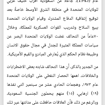
عام (1945)، جاعلاً من السعودية أقرب حليف عربي
للولايات المتحدة في منطقة الشرق الأوسط خاصةً بعد
توقيع إتفاقية الدفاع المشترك وقيام الولايات المتحدة
ببيع السلاح وتدريب القوات العسكرية للمملكة، وخلال
٧٠عاماً من التحالف غضت الولايات المتحدة البصر عن
سياسات المملكة المثيرة للجدل في مجال حقوق الانسان
وطبيعة نظام الحكم الذي يُعارض المبادئ والقيم الأمريكية.
من الجدير بالذكر، أن هذا التحالف شابته بعض الاضطرابات
والخلافات، اهمها الحصار النفطي على الولايات المتحدة
عام ١٩٧٣، وهجمات الحادي عشر من سبتمبر التي نفذها
(١٩) ارهابي، (١٥) منهم يحملون الجنسية السعودية،
وبالرغم من ذلك فأن العلاقات حافظت على متانتها عبر تلك