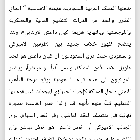
ضمنها المملكة العربية السعودية، مهمته الاساسية “ الحاق
الضرر والحد من قدرات التنظيم المالية والعسكرية
واللوجستية وبالنهاية هزيمة كيان داعش الارهابي»، وهنا
يتضح ظهور خلاف جديد بين الطرفين الاميركي
والسعودي، حيث يرى السعوديون ان كيان داعش هو تحد
طويل الامد لأمن المملكة، وليس آنياً او مباشراً، ويشير
المراقبون إلى عدم قيام السعودية برفع درجة التأهب
الامني داخل المملكة كإجراء احترازي لهجمات قد يقوم بها
التنظيم، ثقةً منهم بأنهم قد ازالوا خطر القاعدة بصورة
نهائية في منتصف العقد الماضي، وفي نفس السياق، يرى
الجانب الاميركي أن خطر داعش هو خطر مباشر وان
القضاء عليه يجب ان يكون من خلال تضافر الجهود الدولية