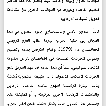
مجالات تعاون وثيقة وخاصةً فيما يتعلق بملاحقة عناصر
تنظيم القاعدة وغيرها من المجالات الاخرى مثل مكافحة
تمويل الشبكات الارهابية.
ثالثاً. التعاون الامني والاستخباري: يعود التعاون في هذا
المجال إلى حقبة الحرب الباردة عقب الغزو الروسي
لأفغانستان عام (1979)، وقيام الطرفين بدعم وتسليح
وتمويل الحركات المسلحة في افغانستان لغرض مقاومة
الاتحادالسوفيتي. علماً أن هذا الدعم قد مهد الطريق لنمو
الحركات الاسلامية الاصولية ذات الطبيعة التكفيرية مُشكلةً
بذلك البذرة الرئيسية لظهور تنظيم القاعدة الارهابي
والتنظيمات الارهابية الاخرى المرتبطة به أو المنبثقة عنه،
ويستمر هذا التعاون حالياً بشكل مكثف ضمن اطار الحرب