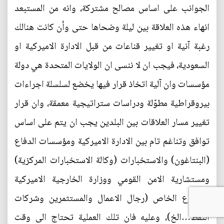
الجوانب على اساس مصالح مشتركة، وانه من المستبعد
انهاء هذه العلاقة بين ليلة وضحاها حتى وأن كانت هنالك
رغبة آنية او تغيير قناعات من قبل الادارة الاميركية او
السعودية، فيجب ان لا ننسى ان الولايات المتحدة هي دولة
مؤسسات وان آلية اتخاذ قرار فيها يخضع لسلسلة اجراءات
بيروقراطية مطوّلة ودراسات ستراتيجية معمقة، وان قرار
تغيير مسار العلاقات بين البلدين يجب ان يتم على اساس
توافق وتناغم تام بين الادارة الاميركية ومؤسسات الدفاع
(البنتاغون) والاستخبارات (وكالة الاستخبارات المركزية)
ومستشارية الامن القومي ووزارة الخارجية الاميركية
والقطاع الخاص (رجال الاعمال والمستثمرين وشركات
النفط…الخ)، وعليه فان تلك العملية تحتاج الى وقت