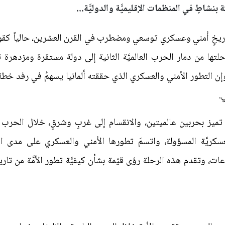
نشاطٍ في المنظمات الإقليميَّة والدوليَّة...
بتاريخٍ أمني وعسكري توسعي ومضطرب في القرن العشرين، حالياً كقوة أو
حلتها من دمار الحرب العالميَّة الثانية إلى دولة مستقرة ومزدهرة 
وإن التطور الأمني والعسكري الذي حققته ألمانيا يسهمُ في رفد خطة 
.
 تميز بحربين عالميتين، والانقسام إلى غربٍ وشرقٍ، خلال الحرب
عسكريَّة المسؤولة، واتسمَ تطورها الأمني والعسكري على مدى العقو
راعات، وتقدم هذه الرحلة رؤى قيّمة بشأن كيفيَّة تطور الأمَّة من تار