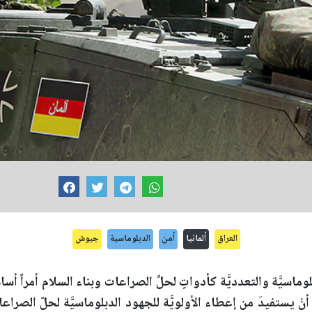
العراق
ألمانيا
أمن
الدبلوماسية
جيوش
لوماسيَّة والتعدديَّة كأدواتٍ لحلِّ الصراعات وبناء السلام أمراً أس
ْ يستفيدَ من إعطاء الأولويَّة للجهود الدبلوماسيَّة لحلّ الصراعات