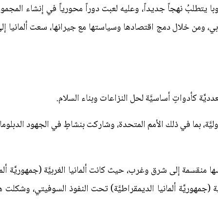
وبي، ومن خلال دمج اقتصادها وسياستها مع جيرانها، سعت ألمانيا إلى
تعدديَّة كأدواتٍ أساسيَّة لحل النزاعات وبناء السلام.
يَّة، بما في ذلك الأمم المتحدة، وشاركت بنشاطٍ في الجهود الدبلوماسيّ
ا منقسمة إلى شرق وغرب، حيث كانت ألمانيا الغربيَّة (جمهوريَّة ألما
َّة (جمهوريَّة ألمانيا الديمقراطيَّة) تحت النفوذ السوفيتي، وشكلت ه