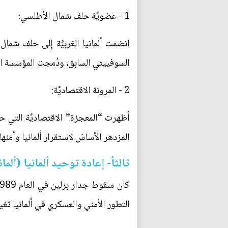
1 - عضويَّة حلف شمال الأطلسي:
السوفييتي السابق، ودُمجت المؤسسة العس
2 - المرونة الاقتصاديَّة:
أظهرت “المعجزة” الاقتصاديَّة التي حققت
المزدهر الأساسَ لاستقرار ألمانيا وأمنها.
ثالثاً- إعادة توحيد ألمانيا (ألما
التطور الأمني والعسكري في ألمانيا تغ