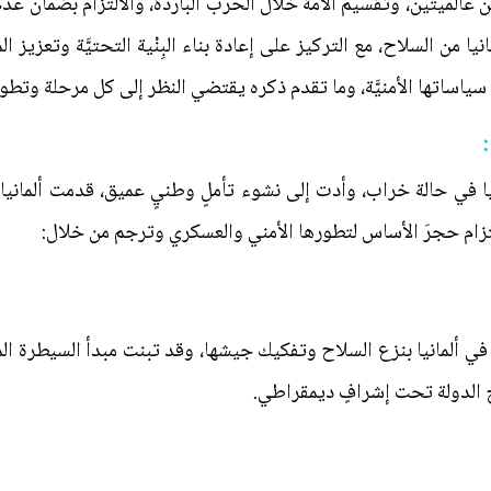
ين عالميتين، وتقسيم الأمة خلال الحرب الباردة، والالتزام بضمان عد
مانيا من السلاح، مع التركيز على إعادة بناء البِنْية التحتيَّة وتعزيز
 سياساتها الأمنيَّة، وما تقدم ذكره يقتضي النظر إلى كل مرحلة وتطور
:
مانيا في حالة خراب، وأدت إلى نشوء تأملٍ وطنيٍ عميق، قدمت ألمانيا 
التزام حجرَ الأساس لتطورها الأمني والعسكري وترجم من خلال:
 ألمانيا بنزع السلاح وتفكيك جيشها، وقد تبنت مبدأ السيطرة المد
 الدولة تحت إشرافٍ ديمقراطي.