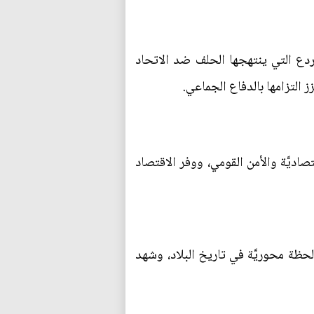
زءاً حيوياً من استراتيجيَّة الردع التي ينتهجها الحلف ضد الاتحاد
 التزامها بالدفاع الجماعي.
تصاديَّة والأمن القومي، ووفر الاقتصاد
 العام 1989 ثم إعادة توحيد ألمانيا الشرقيَّة والغربيَّة في العام 1990 بمثابة لحظة محوريَّة في تاريخ البلاد، وشهد