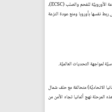
أدركت ألمانيا أنَّ السلامَ الدائمَ في أوروبا يتطلبُ نهجاً جديداً، وعليه لعبت دوراً محورياً في إنشاء المجموعة الأوروبيَّة للفحم والصلب (ECSC)،
 ربط نفسها بأوروبا ومنع عودة النزعة
َة لمواجهة التحديات العالميَّة.
نيا الاتحاديَّة) متحالفة مع حلف شمال
ذه المرحلة نهج ألمانيا تجاه الأمن من