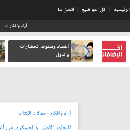
الرئيسية
|
كل المواضيع
|
اتصل بنا
آراء وافكار
س
عين كتب لنفسه
الفساد وسقوط الحضارات
والدول
آراء وافكار
-
مقالات الكتاب
التطور الأمني والعسكري في ألما