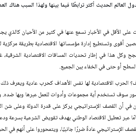
 العالم الحديث أكثر ترابطًا فيما بينها ولهذا السبب هناك الع
 على الأقل في الأخبار نسمع عنها في كثير من الأحيان كالذي يجر
الصين أقوى وتستطيع إدارة مؤسساتها الاقتصادية بطريقة مركزية لذ
ينجح وكل هذا في إطار تحديات المساقات الاقتصادية الشرقية، غي
السطح أو حتى في الخفاء بين الجميع.
دف؟ الحرب الاقتصادية لها نفس الأهداف كحرب عادية ويعرف ذلك ا
ر سوف تستخدم أية مجموعات وأدوات للعمل عبرها وبها ضده. وان
 في أن القصف الإستراتيجي يركز على قدرة الدولة وعلى شن الح
مًا عبر تعطيل الاقتصاد الوطني بهدف تقويض الشرعية بسرعة ودعم
القصف الإستراتيجي عادةً ضررًا جانبيًا، ويتمحوروا على أنهم في ال