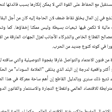
تقبل مع الحفاظ على القوة التي لا يمكن إنكارها بسبب فائدتها لتحق
 تشع في إن المال يخلق نقاط ضعف لان الحاجة إليه كان من أجل البقا
مالية لا تكمن فيها تبعيات بسيطة وليس ممكنا إخفاؤها. كما وتس
لح القطاع الخاص والشركاء الأجانب لعزل الجهات المارقة من الأنظم
را في كونه كنوع جديد من الحرب.
ة من فنون الاعتماد والتواصل غارقا بفجوة التوصيلية والتي ساقته 
كثر واقعية لدرجة إن البلد الذي يتلقى "العلامة السوداء" من الح
 تتبع ذلك سنرى وبالدليل القاطع إن أهم ساحة معركة في هذا الص
رابطة للاقتصاد العالمي وانقطاع التجارة والاستثمار والقانون الدو
اتصال المفرط وتكرر خنق الاقتصاد العالمي وكما إن اللعبة الجغرا