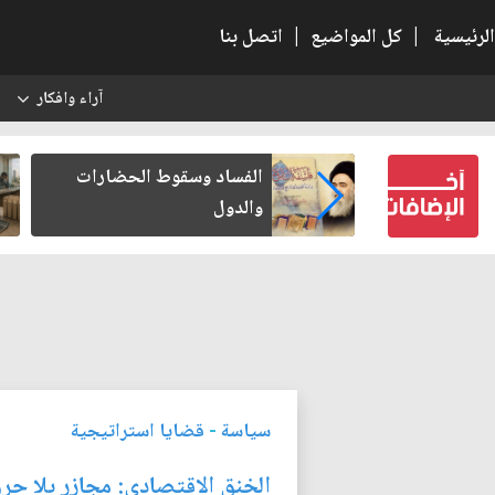
الرئيسية
|
كل المواضيع
|
اتصل بنا
آراء وافكار
س
عين كتب لنفسه
الفساد وسقوط الحضارات
والدول
سياسة
-
قضايا استراتيجية
الخنق الاقتصادي: مجازر بلا ح