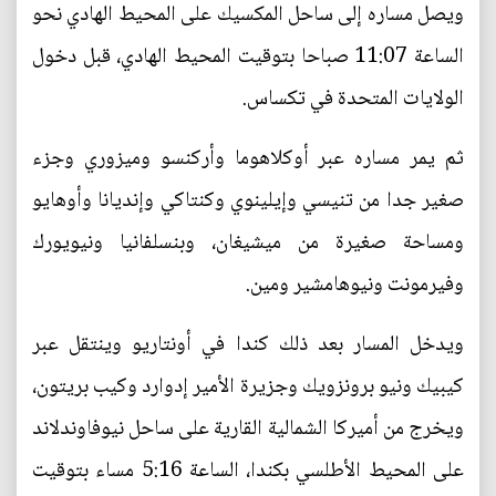
ويصل مساره إلى ساحل المكسيك على المحيط الهادي نحو
الساعة 11:07 صباحا بتوقيت المحيط الهادي، قبل دخول
الولايات المتحدة في تكساس.
ثم يمر مساره عبر أوكلاهوما وأركنسو وميزوري وجزء
صغير جدا من تنيسي وإيلينوي وكنتاكي وإنديانا وأوهايو
ومساحة صغيرة من ميشيغان، وبنسلفانيا ونيويورك
وفيرمونت ونيوهامشير ومين.
ويدخل المسار بعد ذلك كندا في أونتاريو وينتقل عبر
كيبيك ونيو برونزويك وجزيرة الأمير إدوارد وكيب بريتون،
ويخرج من أميركا الشمالية القارية على ساحل نيوفاوندلاند
على المحيط الأطلسي بكندا، الساعة 5:16 مساء بتوقيت