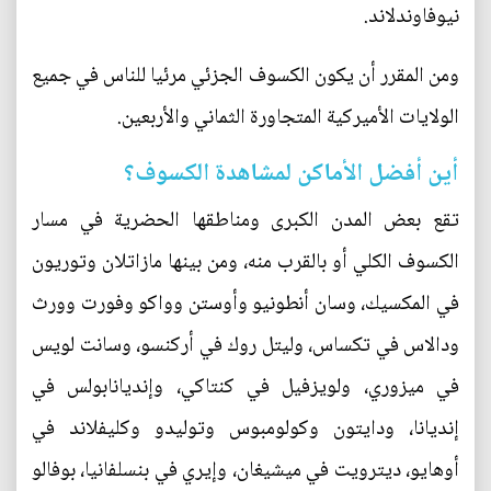
نيوفاوندلاند.
ومن المقرر أن يكون الكسوف الجزئي مرئيا للناس في جميع
الولايات الأميركية المتجاورة الثماني والأربعين.
أين أفضل الأماكن لمشاهدة الكسوف؟
تقع بعض المدن الكبرى ومناطقها الحضرية في مسار
الكسوف الكلي أو بالقرب منه، ومن بينها مازاتلان وتوريون
في المكسيك، وسان أنطونيو وأوستن وواكو وفورت وورث
ودالاس في تكساس، وليتل روك في أركنسو، وسانت لويس
في ميزوري، ولويزفيل في كنتاكي، وإنديانابولس في
إنديانا، ودايتون وكولومبوس وتوليدو وكليفلاند في
أوهايو، ديترويت في ميشيغان، وإيري في بنسلفانيا، بوفالو