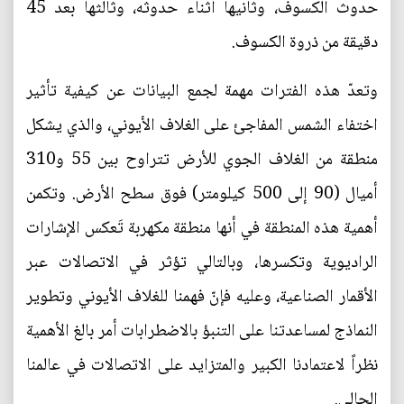
حدوث الكسوف، وثانيها أثناء حدوثه، وثالثها بعد 45
دقيقة من ذروة الكسوف.
وتعدّ هذه الفترات مهمة لجمع البيانات عن كيفية تأثير
اختفاء الشمس المفاجئ على الغلاف الأيوني، والذي يشكل
منطقة من الغلاف الجوي للأرض تتراوح بين 55 و310
أميال (90 إلى 500 كيلومتر) فوق سطح الأرض. وتكمن
أهمية هذه المنطقة في أنها منطقة مكهربة تَعكس الإشارات
الراديوية وتكسرها، وبالتالي تؤثر في الاتصالات عبر
الأقمار الصناعية، وعليه فإنّ فهمنا للغلاف الأيوني وتطوير
النماذج لمساعدتنا على التنبؤ بالاضطرابات أمر بالغ الأهمية
نظراً لاعتمادنا الكبير والمتزايد على الاتصالات في عالمنا
الحالي.