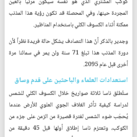
كوكب المشتري الذي هو نفسه سيكون مرئياً بالعين
المجردة حينها، وفي المحصلة قد تكون رؤية هذا المذنب
ممكنة أثناء الكسوف الكلي باستخدام المناظير.
وجدير بالذكر أنّ هذا التصادف يشكل حالة فريدة نظراً لأن
دورة المذنب هذا تبلغ 71 سنة ولن يمر في سمائنا مرة
أخرى قبل عام 2095.
استعدادات العلماء والباحثين على قدم وساق
ستُطلق ناسا ثلاثة صواريخ خلال الكسوف الكلي للشمس
لدراسة كيفية تأثر الغلاف الجوي العلوي للأرض عندما
يُحجَب ضوء الشمس لفترة قصيرة من الزمن على جزء من
الكوكب، وتعتزم ناسا إطلاق أولها قبل 45 دقيقة من