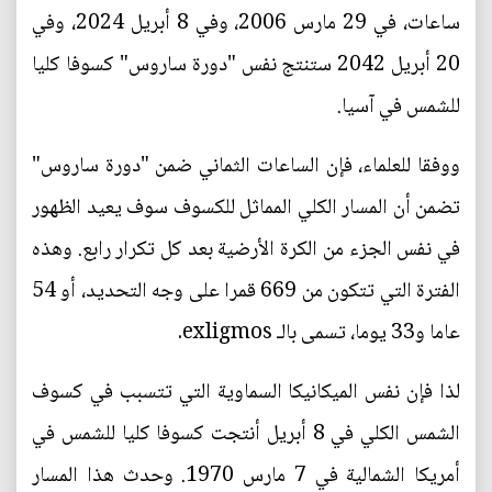
ساعات، في 29 مارس 2006، وفي 8 أبريل 2024، وفي
20 أبريل 2042 ستنتج نفس "دورة ساروس" كسوفا كليا
للشمس في آسيا.
ووفقا للعلماء، فإن الساعات الثماني ضمن "دورة ساروس"
تضمن أن المسار الكلي المماثل للكسوف سوف يعيد الظهور
في نفس الجزء من الكرة الأرضية بعد كل تكرار رابع. وهذه
الفترة التي تتكون من 669 قمرا على وجه التحديد، أو 54
عاما و33 يوما، تسمى بالـ exligmos.
لذا فإن نفس الميكانيكا السماوية التي تتسبب في كسوف
الشمس الكلي في 8 أبريل أنتجت كسوفا كليا للشمس في
أمريكا الشمالية في 7 مارس 1970. وحدث هذا المسار