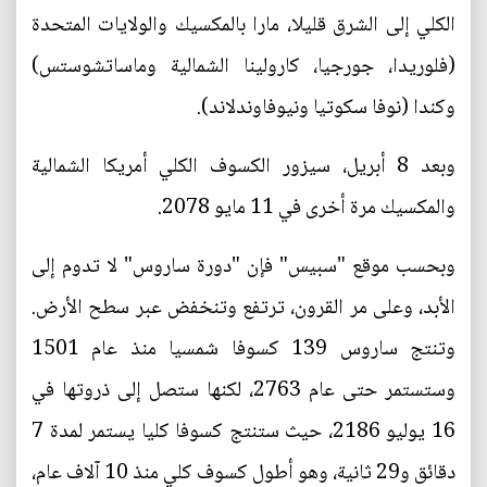
الكلي إلى الشرق قليلا، مارا بالمكسيك والولايات المتحدة
(فلوريدا، جورجيا، كارولينا الشمالية وماساتشوستس)
وكندا (نوفا سكوتيا ونيوفاوندلاند).
وبعد 8 أبريل، سيزور الكسوف الكلي أمريكا الشمالية
والمكسيك مرة أخرى في 11 مايو 2078.
وبحسب موقع "سبيس" فإن "دورة ساروس" لا تدوم إلى
الأبد، وعلى مر القرون، ترتفع وتنخفض عبر سطح الأرض.
وتنتج ساروس 139 كسوفا شمسيا منذ عام 1501
وستستمر حتى عام 2763، لكنها ستصل إلى ذروتها في
16 يوليو 2186، حيث ستنتج كسوفا كليا يستمر لمدة 7
دقائق و29 ثانية، وهو أطول كسوف كلي منذ 10 آلاف عام،