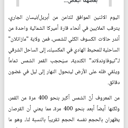
بعضهما البعض...
اليوم الاثنين الموافق للثامن من أبريل/نيسان الجاري،
يترقب الملايين في أنحاء قارة أميركا الشمالية واحدة من
أندر حالات الكسوف الكلي للشمس، فمن ولاية "مازاتلان"
الساحلية للمحيط الهادي في المكسيك، إلى الساحل الشرقي
لـ"نيوفاوندلاند" الكندية، سيَحجب القمر الشمس تماماً
ويلقي ظله على الأرض ليتحول النهار إلى ليل في غضون
دقائق.
من المعروف أنّ الشمس أكبر بنحو 400 مرة من القمر،
ولكنها أيضاً أبعد بنحو 400 مرة، مما يعني أن القرصان
يظهران بالحجم نفسه الحجم تقريباً بالنسبة لنا، وهو ما