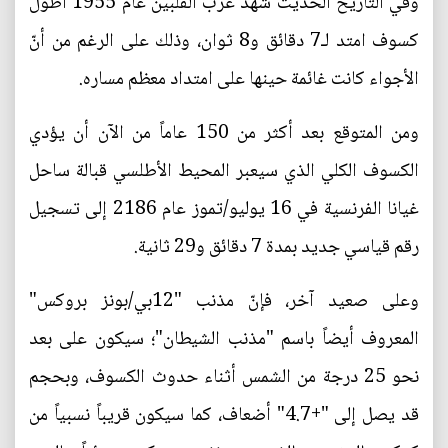
وفي التاريخ الحديث شهد غرب الفلبين عام 1955 أطول
كسوف امتد لـ7 دقائق و8 ثوان، وذلك على الرغم من أنّ
الأجواء كانت غائمة حينها على امتداد معظم مساره.
ومن المتوقع بعد أكثر من 150 عاماً من الآن أن يؤدي
الكسوف الكلي الذي سيعبر المحيط الأطلسي قبالة ساحل
غيانا الفرنسية في 16 يوليو/تموز عام 2186 إلى تسجيل
رقم قياسي جديد بمدة 7 دقائق و29 ثانية.
وعلى صعيد آخر، فإنّ مذنب "12بي/بونز بروكس"
المعروف أيضاً باسم "مذنب الشيطان"؛ سيكون على بعد
نحو 25 درجة من الشمس أثناء حدوث الكسوف، وبحجم
قد يصل إلى "+4.7" أضعاف، كما سيكون قريباً نسبياً من