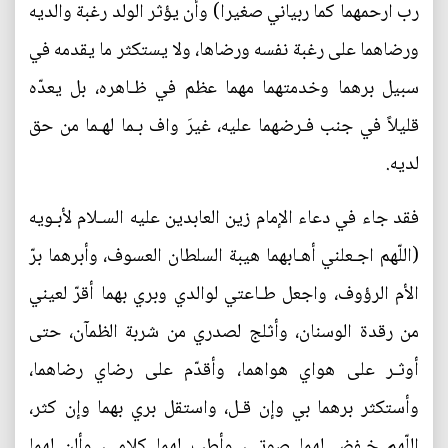
رب ارحمهما كما ربياني صغيرا) وأن يؤثر الولد رغبة والديه
ورضاهما على رغبة نفسه ورضاها، ولا يستكثر ما يقدمه في
سبيل برهما وخدمتهما‌ مهما عظم في ظـاهره، بل يعدّه
قليلاً في جنب فـرضهما عليه، غيرَ واف بـما لهـما من حق
لديه.
فقد جاء في دعاء الإمام زين‌ العابدين عليه‌ السـلام لأبـويه
(اللّهم‌ اجـعلني أهـابهما هيبة السلطان العسوف، وأبرهما برّ
الأم الرؤوف، واجعل طـاعتي لوالدي وبري بهما أقرّ لعيني
من رقدة الوسنان، وأثلج‌ لصدري من شربة الظمآن، حتى
أوثـر على هواي‌ هواهما، وأقدّم على‌ رضاي رضاهما،
وأستكثر برهما بي‌ وإن قـل، واستقل بري بهما وإن كثر،
اللّهم خـفض لهما صوتي، وأطب لهما كلامي، وألن لهما