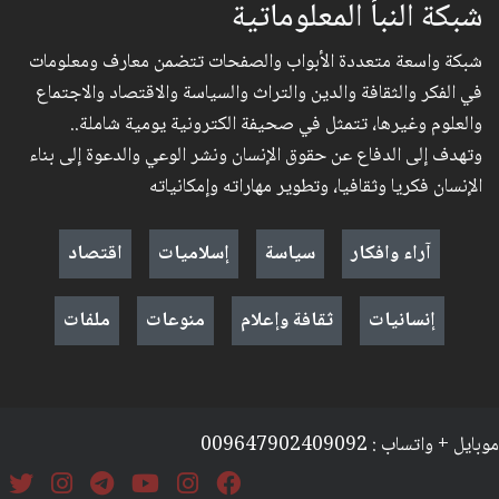
شبكة النبأ المعلوماتية
شبكة واسعة متعددة الأبواب والصفحات تتضمن معارف ومعلومات
في الفكر والثقافة والدين والتراث والسياسة والاقتصاد والاجتماع
والعلوم وغيرها، تتمثل في صحيفة الكترونية يومية شاملة..
وتهدف إلى الدفاع عن حقوق الإنسان ونشر الوعي والدعوة إلى بناء
الإنسان فكريا وثقافيا، وتطوير مهاراته وإمكانياته
آراء وافكار
سياسة
إسلاميات
اقتصاد
إنسانيات
ثقافة وإعلام
منوعات
ملفات
موبايل + واتساب : 009647902409092