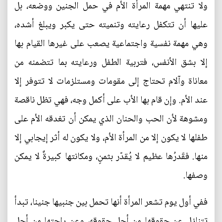
ولا تنتهي مهمة المرأة الأم في حمل الجنين ووضعه، بل
عليها أن تتكفل رعايته وتنميته حتى يكبر ويبلغ أشده،
وهي مهمة نفسية واجتماعية يصعب على غيرها القيام بها
إلا بشق الأنفس، فتربية الطفل ورعايته بما تتضمنه من
معاناة وآلام تحتاج إلى مقومات ومستلزمات لا تتوفر إلا
عند الأم. وإن قام بها الأب على أكمل وجه، فهي تظل ناقصة
ومشوهة لأن الحب والحنان الذي يمكن أن تغدقه الأم على
طفلها لا يكون إلا من المرأة الأم، ولا يكون له أثر إيجابي إلا
منها. فقَدرُها عظيم لا يُقدّر بثمنٍ، ومكانتها كبيرةٌ لا يمكن
وصفها.
ففي أول يوم تشعر المرأة أنها تحمل بين جنبيها جنينا، تبدأ
تتنازل عن حقوقها من أجل حقوقه، وعن راحتها من أجل