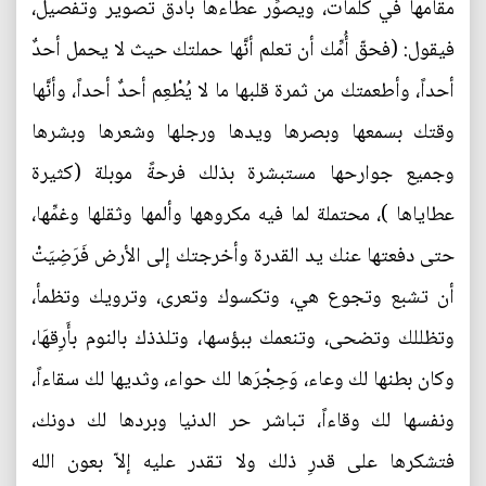
مقامها في كلمات، ويصوِّر عطاءها بأدق تصوير وتفصيل،
فيقول: (فحقّ أُمِّك أن تعلم أنَّها حملتك حيث لا يحمل أحدٌ
أحداً، وأطعمتك من ثمرة قلبها ما لا يُطْعِم أحدٌ أحداً، وأنَّها
وقتك بسمعها وبصرها ويدها ورجلها وشعرها وبشرها
وجميع جوارحها مستبشرة بذلك فرحةً موبلة (كثيرة
عطاياها )، محتملة لما فيه مكروهها وألمها وثقلها وغمِّها،
حتى دفعتها عنك يد القدرة وأخرجتك إلى الأرض فَرَضِيَتْ
أن تشبع وتجوع هي، وتكسوك وتعرى، وترويك وتظمأ،
وتظللك وتضحى، وتنعمك ببؤسها، وتلذذك بالنوم بأَرِقهَا،
وكان بطنها لك وعاء، وَحِجْرَها لك حواء، وثديها لك سقاءاً،
ونفسها لك وقاءاً، تباشر حر الدنيا وبردها لك دونك،
فتشكرها على قدرِ ذلك ولا تقدر عليه إلاّ بعون الله