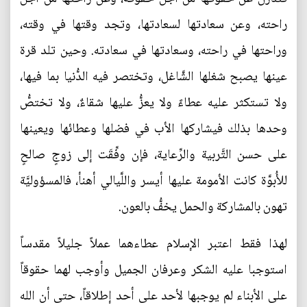
راحته، وعن سعادتها لسعادتها، وتجد وقتها في وقته،
وراحتها في راحته، وسعادتها في سعادته. وحين تلد قرة
عينها يصبح شغلها الشَّاغل، وتختصر فيه الدُّنيا بما فيها،
ولا تستكثر عليه عطاءً ولا يعزُّ عليها شقاءٌ، ولا تختصُّ
وحدها بذلك فيشاركها الأب في فضلها وعطائها ويعينها
على حسن التَّربية والرِّعاية، فإن وفِّقَت إلى زوجٍ صالحٍ
للأُبوَّة كانت الأمومة عليها أيسر واللَّيالي أهنأ، فالمسؤوليَّة
تهون بالمشاركة والحمل يخفُّ بالعون.
لهذا فقط اعتبر الإسلام عطاءهما عملاً جليلاً مقدساً
استوجبا عليه الشكر وعرفان الجميل وأوجب لهما حقوقاً
على الأبناء لم يوجبها لأحد على أحد إطلاقاً، حتى أن الله