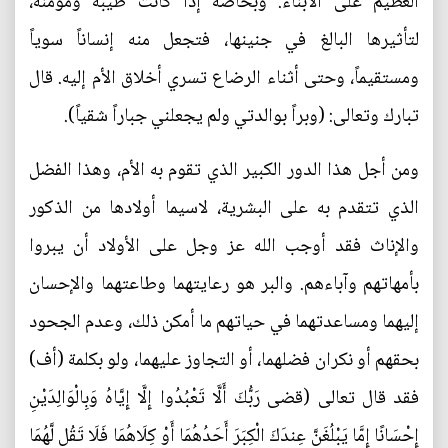
العظيم على الأبناء. وبخاصة إذا كانت طيبة ومؤمنة،
لتأثيرها البالغ في جنينها، فتجعل منه إنساناً سوياً
ومستقيماً، وحتى أثناء الرضاع تسري أخلاق الأم إليه. قال
تبارك وتعالى: (وبراً بوالدتي ولم يجعلني جباراً شقياً).
ومن أجل هذا الدور الكبير الذي تقوم به الأم، وهذا الفضل
الذي تتقدم به على البشرية، لاسيما أولادها من الذكور
والإناث فقد أوجب الله عز وجل على الأولاد أن يبروا
بأمهاتهم وآباءهم. والبر هو رعايتهما وطاعتهما والإحسان
إليهما ومساعدتهما في حياتهم ما أمكن ذلك، وعدم الجحود
بحقهم أو نكران فضلهما، أو التجاوز عليهما، ولو بكلمة (أف)
فقد قال تعالى (قضى رَبُّكَ أَلَّا تَعْبُدُوا إِلَّا إِيَّاهُ وَبِالْوَالِدَيْنِ
إِحْسَانًا إِمَّا يَبْلُغَنَّ عِندَكَ الْكِبَرَ أَحَدُهُمَا أَوْ كِلَاهُمَا فَلَا تَقُل لَّهُمَا