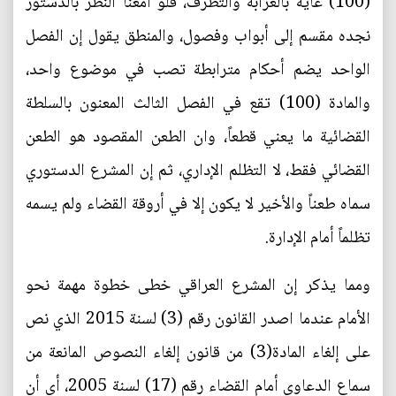
(100) غاية بالغرابة والتطرف، فلو أمعنا النظر بالدستور
نجده مقسم إلى أبواب وفصول، والمنطق يقول إن الفصل
الواحد يضم أحكام مترابطة تصب في موضوع واحد،
والمادة (100) تقع في الفصل الثالث المعنون بالسلطة
القضائية ما يعني قطعاً، وان الطعن المقصود هو الطعن
القضائي فقط، لا التظلم الإداري، ثم إن المشرع الدستوري
سماه طعناً والأخير لا يكون إلا في أروقة القضاء ولم يسمه
تظلماً أمام الإدارة.
ومما يذكر إن المشرع العراقي خطى خطوة مهمة نحو
الأمام عندما اصدر القانون رقم (3) لسنة 2015 الذي نص
على إلغاء المادة(3) من قانون إلغاء النصوص المانعة من
سماع الدعاوى أمام القضاء رقم (17) لسنة 2005، أي أن