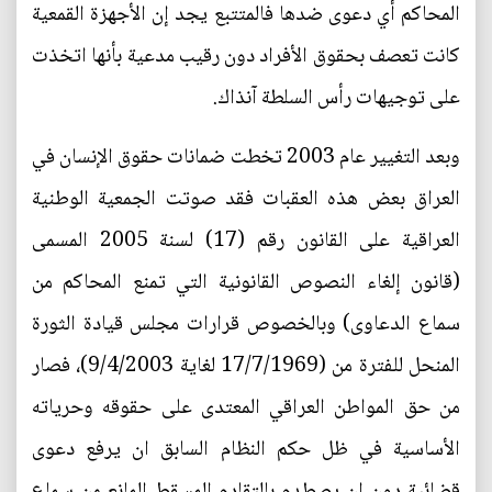
المحاكم أي دعوى ضدها فالمتتبع يجد إن الأجهزة القمعية
كانت تعصف بحقوق الأفراد دون رقيب مدعية بأنها اتخذت
على توجيهات رأس السلطة آنذاك.
وبعد التغيير عام 2003 تخطت ضمانات حقوق الإنسان في
العراق بعض هذه العقبات فقد صوتت الجمعية الوطنية
العراقية على القانون رقم (17) لسنة 2005 المسمى
(قانون إلغاء النصوص القانونية التي تمنع المحاكم من
سماع الدعاوى) وبالخصوص قرارات مجلس قيادة الثورة
المنحل للفترة من (17/7/1969 لغاية 9/4/2003)، فصار
من حق المواطن العراقي المعتدى على حقوقه وحرياته
الأساسية في ظل حكم النظام السابق ان يرفع دعوى
قضائية دون ان يصطدم بالتقادم المسقط المانع من سماع