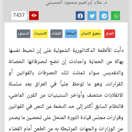
د. علاء إبراهيم محمود الحسيني
7437
العراق
حقوق الانسان
السلطة
القضاء
الاستبداد
الدستور
دأبت الأنظمة الدكتاتورية الشمولية على إن تحيط نفسها
بهالة من الحماية واعتادت إن تضع لتصرفاتها الحصانة
والتقديس سواء تمثلت تلك التصرفات بالقوانين أو
القرارات، وهو ما لوحظ جلياً في العراق بعد سلسلة
الانقلابات منتصف وأواخر الستينيات من القرن الماضي،
فالنظام السابق أكثر إلى حد التخمة من النص في القوانين
وقرارات مجلس قيادة الثورة المنحل على تحصين ما يصدر
عن الوزارات والجهات المرتبطة به من الطعن أمام القضاء