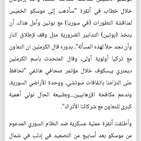
خلال خطاب في أنقرة "سأذهب إلى موسكو الخميس
لمناقشة التطورات (في سوريا) مع بوتين وآمل هناك، أن
يتخذ (بوتين) التدابير الضرورية مثل وقف لإطلاق النار
وأن نجد حلاً لهذه المسألة"، بدوره قال الكرملين ان التعاون
مع تركيا أولوية أولى، وقال المتحدث باسم الكرملين
ديمتري بيسكوف خلال مؤتمر صحافي هاتفي "نحافظ
على التزامنا باتفاقات سوتشي، ووحدة الأراضي السورية،
وندعم مكافحة الإرهابيين...وبطبيعة الحال نولي أهمية
كبرى للتعاون مع شركائنا الأتراك".
وأطلقت أنقرة عملية عسكرية ضد النظام السوري المدعوم
من موسكو بعد أسابيع من التصعيد في إدلب في شمال