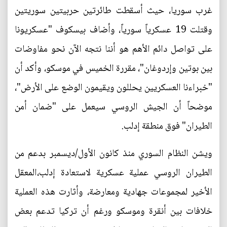
غرب سوريا، حيث أسقطت طائرتين حربيتين سوريتين
وقتلت 19 عسكرياً سورياً، وأضاف بيسكوف "عسكريونا
على تواصل دائم الأهم هو أننا نتجه الآن نحو مفاوضات
بين بوتين وإردوغان"، مقررة الخميس في موسكو، وأكد أن
"خبراءنا العسكريين يحللون ويقيمون الوضع على الأرض"،
موضحاً أن الجيش الروسي سيعمل على "ضمان أمن
الطيران" فوق منطقة إدلب.
ويشن النظام السوري منذ كانون الأول/ديسمبر بدعم من
الطيران الروسي عملية عسكرية لاستعادة إدلب،المعقل
الأخير لمجموعات جهادية ومعارضة، وأثارت هذه العملية
خلافات بين أنقرة وموسكو ورغم أن تركيا تدعم بعض