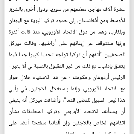
عشرة آلاف مهاجر، معظمهم من سوريا ودول أخرى بالشرق
الأوسط ومن أفغانستان، إلى حدود تركيا البرية مع اليونان
وبلغاريا، وهما من دول الاتحاد الأوروبي، منذ قالت أنقرة
وإنها ستتوقف عن إبقائهم على أراضيها، وقالت ميركل
للصحفيين "أتفهم أن تركيا تواجه تحديا كبيرا جدا فيما
يتعلق بإدلب... مع ذلك، من غير المقبول بالنسبة لي ألا يعبر -
الرئيس أردوغان وحكومته - عن هذا الاستياء خلال حوار
مع الاتحاد الأوروبي، وإنما باستغلال اللاجئين. في رأيي
هذا ليس السبيل للمضي قدما"، وأضافت ميركل أنه ينبغي
أن يستأنف الاتحاد الأوروبي وتركيا المحادثات بشأن
اتفاقهم الخاص باللاجئين وإن ألمانيا منفتحة أيضا على