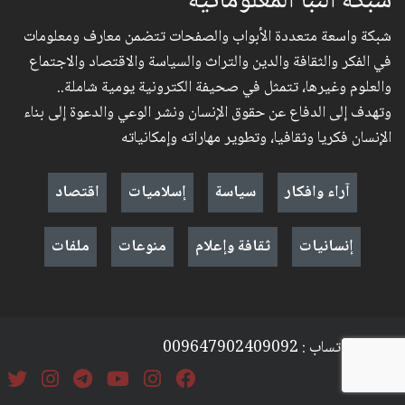
شبكة النبأ المعلوماتية
شبكة واسعة متعددة الأبواب والصفحات تتضمن معارف ومعلومات
في الفكر والثقافة والدين والتراث والسياسة والاقتصاد والاجتماع
والعلوم وغيرها، تتمثل في صحيفة الكترونية يومية شاملة..
وتهدف إلى الدفاع عن حقوق الإنسان ونشر الوعي والدعوة إلى بناء
الإنسان فكريا وثقافيا، وتطوير مهاراته وإمكانياته
آراء وافكار
سياسة
إسلاميات
اقتصاد
إنسانيات
ثقافة وإعلام
منوعات
ملفات
موبايل + واتساب : 009647902409092