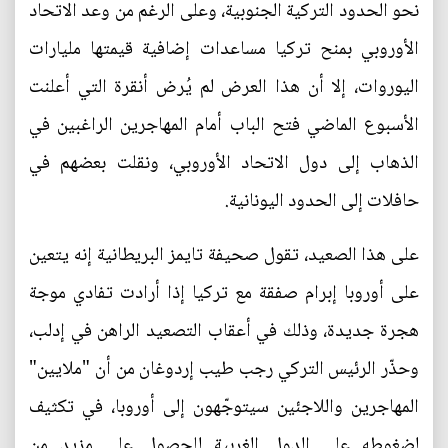
نحو الحدود التركية الجنوبية، وعلى الرغم من وعد الاتحاد
الأوروبي بمنح تركيا مساعدات إضافية قيمتها مليارات
اليوروات، إلا أن هذا العرض لم يُرض أنقرة التي أعلنت
الأسبوع الماضي فتح الباب أمام المهاجرين الراغبين في
الذهاب إلى دول الاتحاد الأوروبي، ونقلت بعضهم في
حافلات إلى الحدود اليونانية.
على هذا الصعيد، تقول صحيفة تايمز البريطانية إنه يتعين
على أوروبا إبرام صفقة مع تركيا إذا أرادت تفادي موجة
هجرة جديدة، وذلك في أعقاب التصعيد الراهن في إدلب،
وحذّر الرئيس التركي رجب طيب إردوغان من أن "ملايين"
المهاجرين واللاجئين سيتوجّهون إلى أوروبا، في تكثيف
لضغوطه على الدول الغربية للحصول على مزيد من