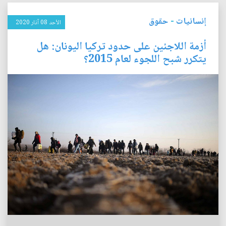
إنسانيات
-
حقوق
الأحد 08 آذار 2020
أزمة اللاجئين على حدود تركيا اليونان: هل
يتكرر شبح اللجوء لعام 2015؟