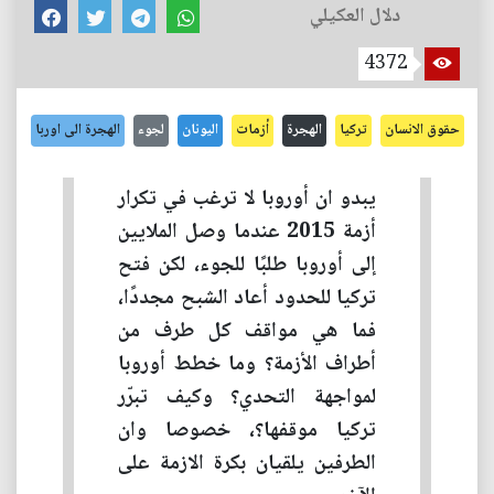
دلال العكيلي
4372
حقوق الانسان
تركيا
الهجرة
أزمات
اليونان
لجوء
الهجرة الى اوربا
يبدو ان أوروبا لا ترغب في تكرار
أزمة 2015 عندما وصل الملايين
إلى أوروبا طلبًا للجوء، لكن فتح
تركيا للحدود أعاد الشبح مجددًا،
فما هي مواقف كل طرف من
أطراف الأزمة؟ وما خطط أوروبا
لمواجهة التحدي؟ وكيف تبرّر
تركيا موقفها؟، خصوصا وان
الطرفين يلقيان بكرة الازمة على