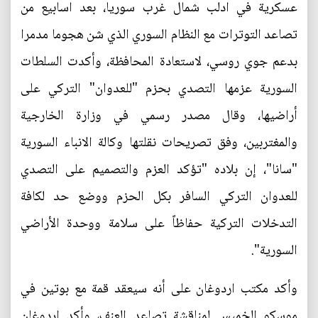
عسكرية في ادلب شمال غرب سوريا، بعد اسابيع من
تصاعد التوترات مع النظام السوري الذي شن هجوما مدمرا
بدعم جوي روسي، لاستعادة المحافظة، وأكدت السلطات
السورية عزمها التصدي بحزم "للعدوان" التركي على
أراضيها، وقال مصدر رسمي في وزارة الخارجية
والمغتربين، وفق تصريحات نقلتها وكالة الانباء السورية
"سانا"، إن بلاده "تؤكد العزم والتصميم على التصدي
للعدوان التركي السافر بكل الحزم ووضع حد لكافة
التدخلات التركية حفاظاً على سلامة ووحدة الأراضي
السورية".
وأكد مكتب اردوغان على أنه سيعقد قمة مع بوتين في
موسكو الخميس لمناقشة تصاعد العنف، وأكد إردوغان