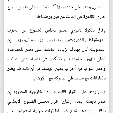
الماضي. وعثر على جثته وبها آثار تعذيب على طريق سريع
خارج القاهرة في الثالث من فبراير/شباط.
وقال نيكولا لاتوري عضو مجلس الشيوخ عن الحزب
الديمقراطي الذي ينتمي إليه رئيس الوزراء ماتيو رينزي إن
التصويت كان يهدف لزيادة الضغط على مصر للمساعدة
"على ظهور الحقيقة بسرعة أكبر" في قضية مقتل الطالب.
وحذر النواب من أحزاب يمين الوسط من أن ذلك قد يضر
بالعلاقات مع حليف في المعركة مع "الإرهاب".
وفي ردها على القرار قالت وزارة الخارجية المصرية إن
مصر تابعت "بعدم ارتياح" قرار مجلس الشيوخ الإيطالي
بوقف تزويدها بقطع غيار لطائرات حربية احتجاجا على