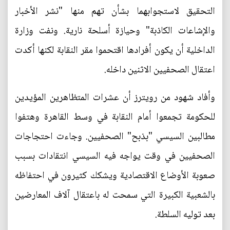
التحقيق لاستجوابهما بشأن تهم منها "نشر الأخبار
والإشاعات الكاذبة" وحيازة أسلحة نارية. ونفت وزارة
الداخلية أن يكون أفرادها اقتحموا مقر النقابة لكنها أكدت
اعتقال الصحفيين الاثنين داخله.
وأفاد شهود من رويترز أن عشرات المتظاهرين المؤيدين
للحكومة تجمعوا أمام النقابة في وسط القاهرة وهتفوا
مطالبين السيسي "بذبح" الصحفيين. وجاءت احتجاجات
الصحفيين في وقت يواجه فيه السيسي انتقادات بسبب
صعوبة الأوضاع الاقتصادية ويشكك كثيرون في احتفاظه
بالشعبية الكبيرة التي سمحت له باعتقال آلاف المعارضين
بعد توليه السلطة.