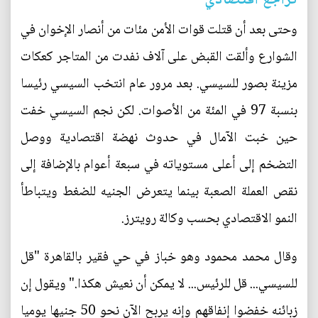
تراجع اقتصادي
وحتى بعد أن قتلت قوات الأمن مئات من أنصار الإخوان في
الشوارع وألقت القبض على آلاف نفدت من المتاجر كعكات
مزينة بصور للسيسي. بعد مرور عام انتخب السيسي رئيسا
بنسبة 97 في المئة من الأصوات. لكن نجم السيسي خفت
حين خبت الآمال في حدوث نهضة اقتصادية ووصل
التضخم إلى أعلى مستوياته في سبعة أعوام بالإضافة إلى
نقص العملة الصعبة بينما يتعرض الجنيه للضغط ويتباطأ
النمو الاقتصادي بحسب وكالة رويترز.
وقال محمد محمود وهو خباز في حي فقير بالقاهرة "قل
للسيسي... قل للرئيس... لا يمكن أن نعيش هكذا." ويقول إن
زبائنه خفضوا إنفاقهم وإنه يربح الآن نحو 50 جنيها يوميا