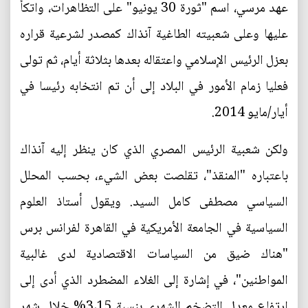
عهد مرسي، اسم "ثورة 30 يونيو" على التظاهرات، واتكأ
عليها وعلى شعبيته الطاغية آنذاك كمصدر لشرعية قراره
بعزل الرئيس الإسلامي واعتقاله بعدها بثلاثة أيام، ثم تولى
فعليا زمام الأمور في البلاد إلى أن تم انتخابه رئيسا في
أيار/مايو 2014.
ولكن شعبية الرئيس المصري الذي كان ينظر إليه آنذاك
باعتباره "المنقذ"، تقلصت بعض الشيء، بحسب المحلل
السياسي مصطفى كامل السيد. ويقول أستاذ العلوم
السياسية في الجامعة الأمريكية في القاهرة لفرانس برس
"هناك ضيق من السياسات الاقتصادية لدى غالبية
المواطنين"، في إشارة إلى الغلاء المضطرد الذي أدى إلى
ارتفاع معدل التضخم الشهري بنسبة 3،15% خلال شهر