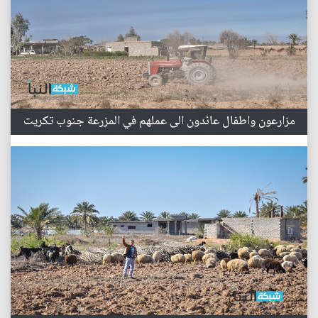
مزارعون واطفال عائدون الى عملهم في المزرعة جنوب تكريت