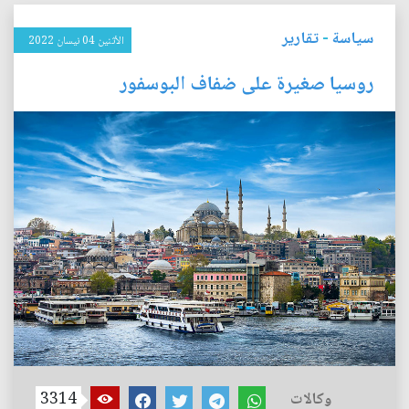
سياسة
-
تقارير
الأثنين 04 نيسان 2022
روسيا صغيرة على ضفاف البوسفور
وكالات
3314