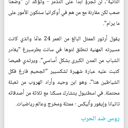
الثانية"، لن تجرؤ أبدًا على التذمر - وتؤكد ان "وضعنا
صعب لكن مقارنة مع من هم في أوكرانيا ستكون الأمور على
ما يرام".
يقول أرتور الممثل البالغ من العمر 24 عامًا والذي كانت
مسيرته المهنية تنطلق لتوها في سانت بطرسبرغ "يغادر
الشباب من المدن الكبرى بشكل أساسي". ويرتدي قميصا
كتبت عليه عبارة شهيرة لشكسبير "الجحيم فارغ فكل
الشياطين هنا"، وهو ابن وحيد وأراد الهروب من تعبئة
محتملة. في اسطنبول يتشارك مسكنا مع ثلاثة من أصدقائه
تاتيانا وإيغور وأليكس - ممثلة ومخرج وعالم رياضيات.
روس ضد الحرب