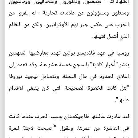
الشهادات - مصممون ومطورون وصحافيون ووثائقيون
وممثلون ومسؤولون عن علامات تجارية - لم يفروا من
الحرب على عكس جيرانهم الأوكرانيين، ولكن من النظام
الذي أشعل فتيلها.
روسيا في عهد فلاديمير بوتين تهدد معارضيها المتهمين
بنشر "أخبار كاذبة" بالسجن خمسة عشر عامًا وقد تعمد إلى
اغلاق الحدود في حال التعبئة، وتتساءل نيجينا بيروفا
"هل كانت الخطوة الصحيحة التي كان ينبغي الاقدام
عليها".
لقد غادرت عائلتها طاجيكستان بسبب الحرب عندما كانت
في العاشرة من عمرها. وتقول "أصبحت لاجئة للمرة