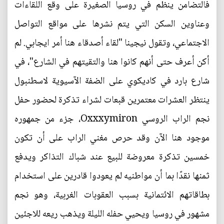
فالتضامن ينظم في روسيا الصغيرة على وقع اللقاءات
وعناوين السكن التي يتم نشرها على مواقع التواصل
الاجتماعي، وتقول نيجينا "لقاء أصدقاء هنا أمر ايجابي. لم
أكن أعرف حتى أنهم كانوا هنا والتقيتهم في الشارع"، في
شارع بارد في كاديكوي على الضفة الآسيوية لاسطنبول
ينتظر العشرات معتمرين قبعات لشراء تذكرة لحضور حفل
نجم الراب الروسي Oxxxymiron، جزء من جمهوره
موجود هنا الآن وقد حرص مغني الراب على أن تكون
خمسين تذكرة معروضة للبيع عند شباك التذاكر ويدفع
ثمنها نقدًا بما أن مواطنيه لم يعودوا قادرين على استخدام
بطاقاتهم الائتمانية بسبب العقوبات الغربية، وهو نجم
مشهور في روسيا ويحيي حفله الليلة ويذهب ريعه للاجئين