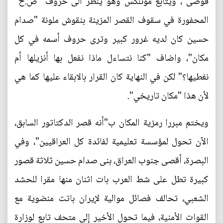
فوضى"، ويتابع مونلكس وهو ينظر الى حروف "ص.ح"
المحفورة في سقوف القصر المزينة بنقوش ملونة "صدام
حسين كان لديه غرور كبير وترى حروف أسمه في كل
مكان"، واضاف "كنا نتساءل ماذا نفعل بها أنزيلها أم
نغطيها؟" لكن في النهاية كان القرار بالابقاء عليها كما هي
لأن هذا "مكان تاريخي".
ويختم مبررا رمزية المكان ب"أنه قصر الدكتاتور السابق،
الآن تحول لمؤسسة تعليمية لفائدة كل العراقيين"، وفي
البصرة، أقصى جنوب العراق، بنى صدام حسين ثلاثة قصور
كبيرة تطل على شط العرب بات اثنان منها مقرا للحشد
الشعبي، تحالف فصائل موالية لإيران باتت منضوية مع
القوات الأمنية، فيما تحول الأخير إلى متحف تابع لوزارة