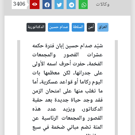
وكالات
3406
العراق
أمن
السلطة
صدام حسين
الدكتاتورية
شيّد صدام حسين إبان فترة حكمه
عشرات القصور والمجمعات
الفخمة، حفرت أحرف اسمه الأولى
على جدرانها، لكن معظمها بات
اليوم ركاما أو قواعد عسكرية، أما
ما تغلب منها على امتحان الزمن
فقد وجد حياة جديدة بعد حقبة
الدكتاتور، ويزيد عدد هذه
القصور والمجمعات الرئاسية عن
المئة تضم مباني ضخمة في سبع