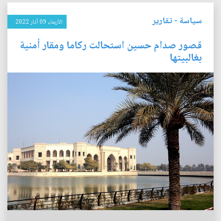
سياسة
-
تقارير
الأربعاء 09 آذار 2022
قصور صدام حسين استحالت ركاما ومقار أمنية
بغالبيتها