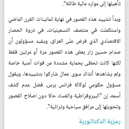
تأهيلها إلى موارد مالية طائلة".
وبدأ تشييد هذه القصور في نهاية ثمانينات القرن الماضي
واستكملت في منتصف التسعينيات، في ذروة الحصار
الاقتصادي الذي فرض على العراق، ويفيد مسؤولون أن
صدام حسين زار بعض هذه القصور مرة أو مرتين فقط
لكنها كانت تحظى بحماية مشددة من قوات أمنية خاصة
ولم يشاهدها أنذاك سوى عمال شاركوا بتشييدها، ويقول
مسؤول حكومي لوكالة فرانس برس، فضل عدم كشف
أسمه، إن "البيروقراطية والفساد حالا دون اصلاح القصور
وتحويلها إلى مرافق سياحية وتراثية".
رمزية الدكتاتورية