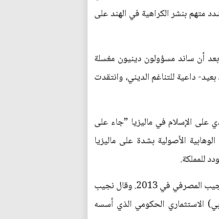
د متهم بنشر الكراهية في الهند على
بعد أن ساند مسؤولون دينيون مغسلة
بعيد- داعية للتناغم الديني، وانتقدت
دي على الإسلام في ماليزيا ”جاء على
ارضة، وأثرت المعتقدات الوهابية الأصولية بشدة على ماليزيا
وتركزت الأضواء بقوة على هذه العلاقة عندما انتهى الأمر بمبلغ قيمته نحو 700 مليون دولار في حساب نجيب المصرفي في 2013. وقال نجيب
لأسرة الحاكمة في السعودية نافيا مزاعم بأن الأموال سحبت من صندوق (1إم.دي.بي) الاستثماري الحكومي الذي أسسه