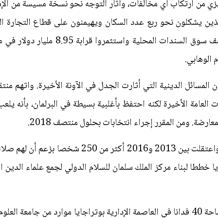
ليزي من ارتكاب أي مخالفات، وأثار التوجه نحو نسخة مسيسة من الإس
لذين يشكلون نحو ربع عدد السكان ويهيمنون على قطاع التجارة الخ
الأجانب الذين يسيطرون على نحو نصف سوق ا
 الوهابي.
المسائل الدينية التي أثارت الجدل في الآونة الأخيرة. واتهم منتق
 العامة الأخيرة لكنه احتفظ بأغلبية بسيطة في البرلمان، بأنه يل
ارضة. ومن المقرر إجراء انتخابات بحلول منتصف 2018.
شهدت ماليزيا أيضا زيادة في التشدد واعتقلت بين 2013
زيا خططا لبناء مركز الملك سلمان للسلام الدولي لجمع علماء الدين
وسيستخدم المركز الذي يبني على مساحة 40 فدانا في العاصمة الإدارية بوتراجايا موارد 