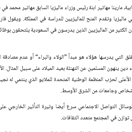
ية، مارينا مهاتير ابنة رئيس وزراء ماليزيا السابق مهاتير محمد في
 ماليزيا وتقدم المنح للماليزيين للدراسة في المملكة. ويقول ف
 الكثير من الماليزيين الذين يدرسون في السعودية يلتحقون بوظائف
قلق التي يدرسها هؤلاء هو مبدأ ”الولاء والبراء“ أو عدم مصادقة ال
دين ينهون المسلمين عن التهنئة بعيد الميلاد على سبيل المثال. ا
على لحزب المنظمة الوطنية المتحدة للملايو الذي ينتمي له نجيب 
 أشخاص وجامعات من الشرق الأوسط.
وسائل التواصل الاجتماعي سرع أيضا وتيرة التأثير الخارجي على 
ق توازن في المجتمع متعدد الثقافات.