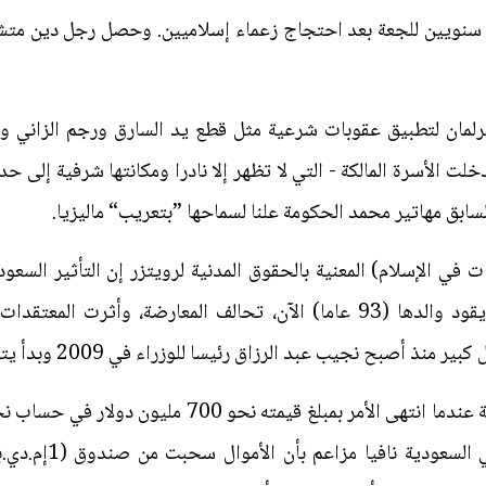
ن سنويين للجعة بعد احتجاج زعماء إسلاميين. وحصل رجل دين متشد
لمان لتطبيق عقوبات شرعية مثل قطع يد السارق ورجم الزاني و
 الأسرة المالكة - التي لا تظهر إلا نادرا ومكانتها شرفية إلى حد 
 السابق مهاتير محمد الحكومة علنا لسماحها ”بتعريب“ ماليزيا.
 في الإسلام) المعنية بالحقوق المدنية لرويتزر إن التأثير السعو
حساب الثقافة الملاوية التقليدية“. ويقود والدها (93 عاما) الآن، تحالف المع
 أصبح نجيب عبد الرزاق رئيسا للوزراء في 2009 وبدأ يتودد للمملكة.
إن المبلغ تبرع من ا