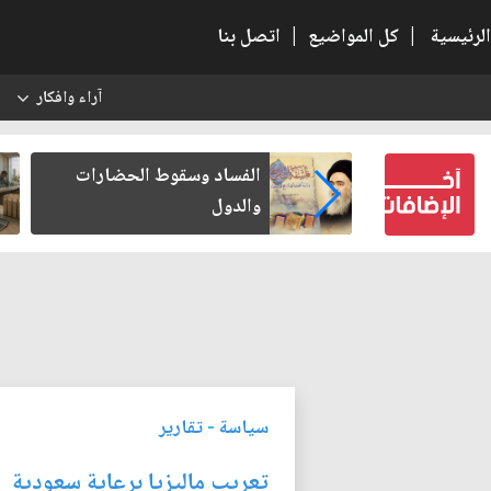
الرئيسية
|
كل المواضيع
|
اتصل بنا
آراء وافكار
س
 كتب لنفسه
الفساد وسقوط الحضارات
والدول
سياسة
-
تقارير
تعريب ماليزيا برعاية سعودية