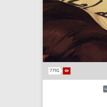
7792
ية