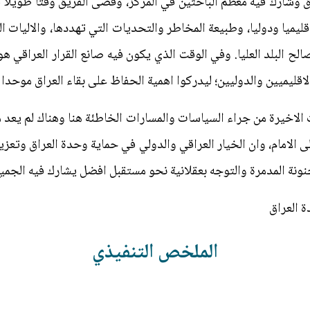
 وشارك فيه معظم الباحثين في المركز، وقضى الفريق وقتا طويلا 
يميا ودوليا، وطبيعة المخاطر والتحديات التي تهددها، والاليات ال
ح البلد العليا. وفي الوقت الذي يكون فيه صانع القرار العراقي هو ا
لاقليميين والدوليين؛ ليدركوا اهمية الحفاظ على بقاء العراق موحدا 
ت الاخيرة من جراء السياسات والمسارات الخاطئة هنا وهناك لم يعد مق
ى الامام، وان الخيار العراقي والدولي في حماية وحدة العراق وتعزي
ونة المدمرة والتوجه بعقلانية نحو مستقبل افضل يشارك فيه الجميع 
 العراق
الملخص التنفيذي