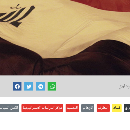
رداوي
راق
فساد
التطرف
الارهاب
التقسيم
مركز الدراسات الاستراتيجية
الكتل السياس