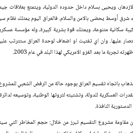
ازدهار، ويحيى بسلام داخل حدوده الدولية، ويتمتع بعلاقات ج
ناء شرق أوسط يحضى بالامن والسلام. فالعراق اليوم يمتلك نظام س
ركيبة سكانية متنوعة، ويمتلك قوة بشرية كبيرة، وله مؤسسة عسكر
نتصار عليها. وان اي تفتيت او اضعاف لوحدة العراق ستترتب عليه
ته تجربة ما بعد الغزو الامريكي لهذا البلد في عام 2003.
لذهاب باتجاه تقسيم العراق بوجود حالة من الرفض الشعبي للمشروع،
قدرات العسكرية للدولة، وتشتيته لثروتها الوطنية، وتوسيعه لدائرة 
لدستورية النافذة.
فان مقاومة مشروع التقسيم تبرز من خلال: حجم المخاطر التي سيت