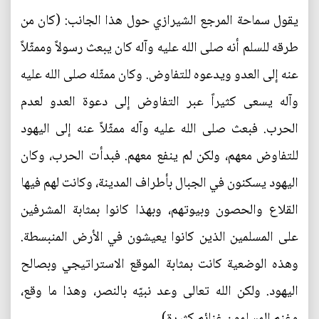
يقول سماحة المرجع الشيرازي حول هذا الجانب: (كان من
طرقه للسلم أنه صلى الله عليه وآله كان يبعث رسولاً وممثّلاً
عنه إلى العدو ويدعوه للتفاوض. وكان ممثّله صلى الله عليه
وآله يسعى كثيراً عبر التفاوض إلى دعوة العدو لعدم
الحرب. فبعث صلى الله عليه وآله ممثّلاً عنه إلى اليهود
للتفاوض معهم، ولكن لم ينفع معهم. فبدأت الحرب، وكان
اليهود يسكنون في الجبال بأطراف المدينة، وكانت لهم فيها
القلاع والحصون وبيوتهم، وبهذا كانوا بمثابة المشرفين
على المسلمين الذين كانوا يعيشون في الأرض المنبسطة.
وهذه الوضعية كانت بمثابة الموقع الاستراتيجي وبصالح
اليهود. ولكن الله تعالى وعد نبيّه بالنصر، وهذا ما وقع،
وغنم المسلمون غنائم كثيرة).