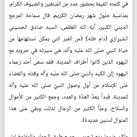
في كلمته القيمة بحضور عدد من المبلغين والضيوف الكرام،
بمناسبة حلول شهر رمضان الكريم، قال سماحة المرجع
الديني الكبير، آية الله العظمى، السيد صادق الحسيني
الشيرازي (دام ظله): (من العبر التي يمكن استلهامها من
حياة النبي صلى الله عليه وآله، هي سيرته في حروبه مع
اليهود الذين كانوا أطراف المدينة. فقد سعى أحد زعماء
اليهود إلى الكيد بالنبيّ صلى الله عليه وآله وقتله والقضاء
على الإسلام من أول وصول النبيّ صلى الله عليه وآله
للمدينة. فبدأ يعدّ العدّة والعدد، وجمع الكثير من الأموال
والسلاح، وعبّأ الكثير من الرجال لذلك، وبقي على هذا
المنوال لسنين عديدة).
ولكن عندما يتم تجريب جميع طرق الحوار والمفاوضات،