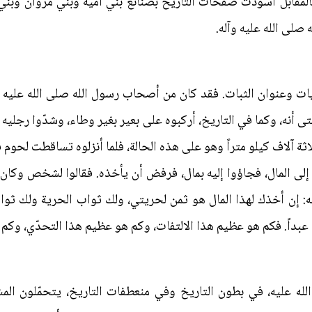
بالمقابل اسودّت صفحات التاريخ بصنائع بني أمية وبني مروان وبني
 صلى الله عليه وآله.
يات وعنوان الثبات. فقد كان من أصحاب رسول الله صلى الله عليه 
تى أنه، وكما في التاريخ، أركبوه على بعير بغير وطاء، وشدّوا رجليه 
ثة آلاف كيلو متراً وهو على هذه الحالة، فلما أنزلوه تساقطت لحوم فخ
إلى المال، فجاؤوا إليه بمال، فرفض أن يأخذه. فقالوا لشخص وكان عبد
له: إن أخذك لهذا المال هو ثمن لحريتي، ولك ثواب الحرية ولك ثوا
ح عبداً. فكم هو عظيم هذا الالتفات، وكم هو عظيم هذا التحدّي، وكم
له عليه، في بطون التاريخ وفي منعطفات التاريخ، يتحمّلون المشك