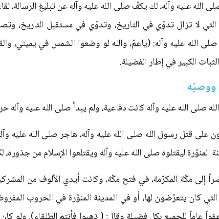
ى الله عليه وآله، لك يكفّ صلى الله عليه وآله عن تبليغ الرسالة، لق
التي لا تزال تدوّي في التاريخ، وتدوّي في مستقبل التاريخ، وت
لى الله عليه وآله: (ياعمّ، والله لو وضعوا الشمس في يميني، والق
ثبات الكبير في إطار الفضيلة.
ووصيّه
صلى الله عليه وآله كانت دفاعية، ولم يبدأ صلى الله عليه وآله حرباً
ن على قتل رسول الله صلى الله عليه وآله، هاجر صلى الله عليه وآله ب
المنوّرة ليقتلوه صلى الله عليه وآله ويقتلعوا الإسلام من جذوره، لك
راً إلى مكّة المكرّمة، في فتح مكّة، وكانت أيدي الألوف من المشركي
التي كان يتعرّضون لها، أو في المدينة المنوّرة في الحروب المفروض
واً عاماً للجميع بكل فضيلة وقال: (اذهبوا فأنتم الطلقاء). ولو كان