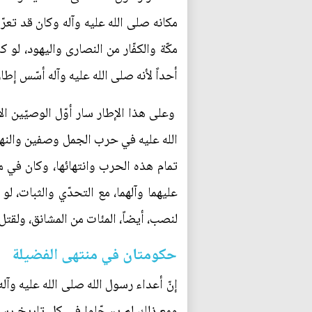
مكانه صلى الله عليه وآله وكان قد تع
مكّة والكفّار من النصارى واليهود، لو
أحداً لأنه صلى الله عليه وآله أسّس إطار
وعلى هذا الإطار سار أوّل الوصيّين ا
الله عليه في حرب الجمل وصفين والنهرو
تمام هذه الحرب وانتهائها، وكان في م
عليهما وآلهما، مع التحدّي والثبات، ل
لنصب، أيضاً، المئات من المشانق، ولقتل
حكومتان في منتهى الفضيلة
إنّ أعداء رسول الله صلى الله عليه وآل
ومع ذلك لم يسجّلوا في كل تاريخ رسول ا