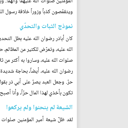
المؤمنين صلوات الله عليهما وآلهما. و
ويتقمّصون كذباً وزوراً خلافة رسول الله
نموذج الثبات والتحدّي
كان أباذر رضوان الله عليه بطل التحد
الله عليه، وتعرّض للكثير من المظالم، ح
صلوات الله عليه، وساروا به أكثر من ثلا
رضوان الله عليه، أيضاً، بحاجة شديدة 
حرّ. وجعل العبد يصرّ على أبي ذر بقو
تكون بأخذي لهذا المال حرّاً، وأنا أصب
الشيعة لم ينحنوا ولم يركعوا
لقد ظلّ شيعة أمير المؤمنين صلوات ال