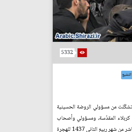
5332
التشيع
د تشكّلت من مسؤولي الروضة الحسينية
 كربلاء المقدّسة، ومسؤولي وأصحاب
المواكب الحسينية فيها، الذين زاروا سماحته في بيته المكرّم بمدينة قم المقدّسة، صباح اليوم، الخميس العاشر من شهر ربيع الثاني 1437 للهجرة