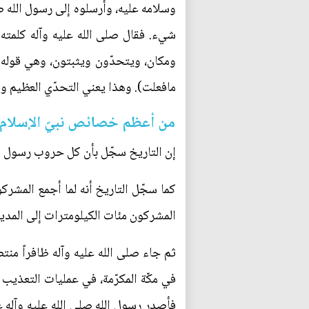
وسلامه عليه، وأرسلوه إلى رسول الله صل
شيء. فقال صلى الله عليه وآله كلمته 
ومكان، ويتحدّون ويثبتون، وهي قوله ص
مافعلت). وهذا يعني التحدّي العظيم وال
من أعظم خصائص نبيّ الإسلام 
إن التاريخ سجّل بأن كل حروب رسول الله 
كما سجّل التاريخ أنه لما أجمع المشركو
المشركون مئات الكيلومترات إلى المدينة 
ثم جاء صلى الله عليه وآله ظافراً منتص
في مكّة المكرّمة، في عمليات التعذيب 
فأصدر رسول الله صلى الله عليه وآله عف