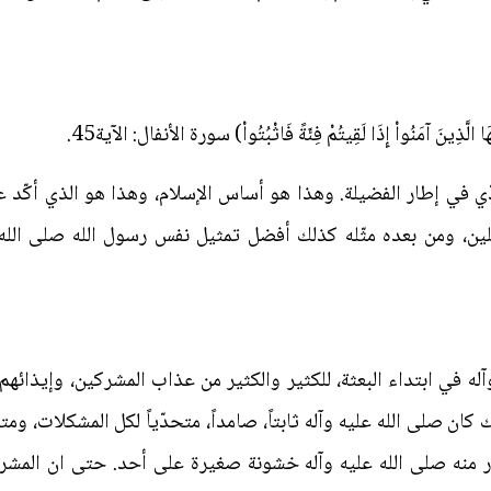
ينَ آمَنُواْ إِذَا لَقِيتُمْ فِئَةً فَاثْبُتُواْ) سورة الأنفال: الآية45.
ّي في إطار الفضيلة. وهذا هو أساس الإسلام، وهذا هو الذي أكّد عل
ين، ومن بعده مثّله كذلك أفضل تمثيل نفس رسول الله صلى الله ع
له في ابتداء البعثة، للكثير والكثير من عذاب المشركين، وإيذائهم 
ن صلى الله عليه وآله ثابتاً، صامداً، متحدّياً لكل المشكلات، ومتق
ر منه صلى الله عليه وآله خشونة صغيرة على أحد. حتى ان المشر